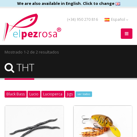
We are also available in English. Click to change
(+34) 950 270 816
Español
Mostrado 1-2 de 2 resultados
THT
Black Bass
Lucio
Lucioperca
Jigs
ver todos