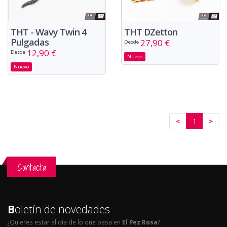
THT - Wavy Twin 4
THT DZetton
Pulgadas
27,90 €
Desde
12,90 €
Desde
Nuevo
Nuevo
<
1
>
Contacta
B
oletín de novedades
¿Quieres estar al día de lo que pasa en
El Pez Rosa
?