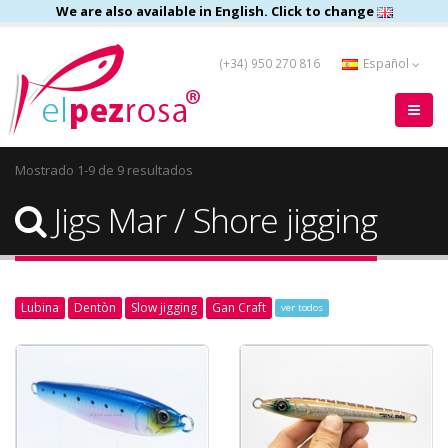
We are also available in English. Click to change
(+34) 950 270 816
Español
Mostrado 1-9 de 9 resultados
Jigs Mar / Shore jigging
Lubina
Dentòn
Slow jigging
Gan Craft
ver todos