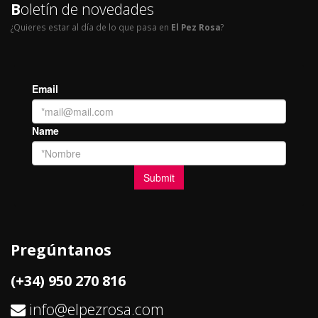
B
oletín de novedades
¿Quieres estar al día de lo que pasa en
El Pez Rosa
?
Pregúntanos
(+34) 950 270 816
info@elpezrosa.com