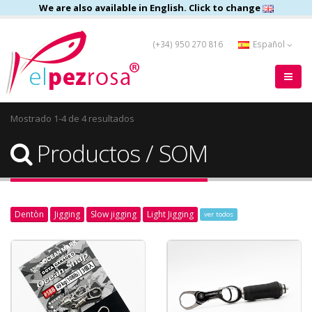
We are also available in English. Click to change
(+34) 950 270 816
Español
Mostrado 1-4 de 4 resultados
Productos / SOM
Dentòn
Jigging
Slow jigging
Light Jigging
ver todos