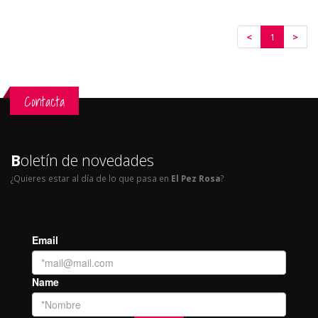
<
1
>
Contacta
B
oletín de novedades
¿Quieres estar al día de lo que pasa en
El Pez Rosa
?