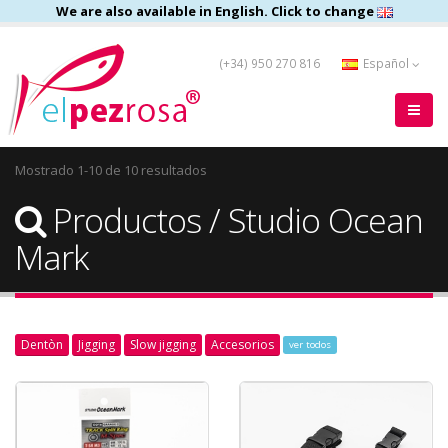
We are also available in English. Click to change
(+34) 950 270 816
Español
Mostrado 1-10 de 10 resultados
Productos / Studio Ocean
Mark
Dentòn
Jigging
Slow jigging
Accesorios
ver todos