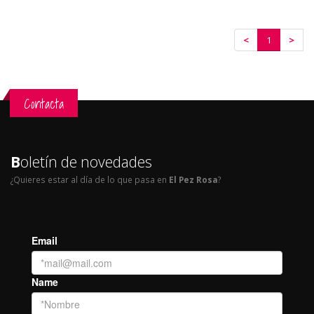
<
1
>
Contacta
B
oletín de novedades
¿Quieres estar al día de lo que pasa en
El Pez Rosa
?