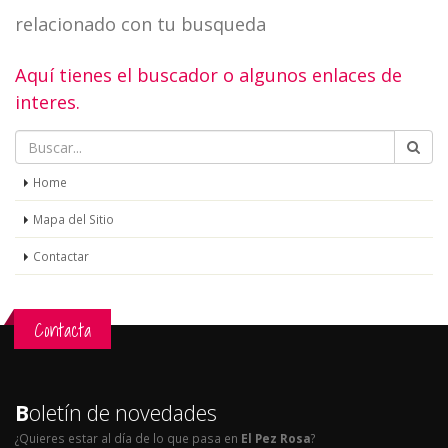
relacionado con tu busqueda
Aquí tienes el buscador o algunos enlaces de
interes.
Home
Mapa del Sitio
Contactar
Contacta
B
oletín de novedades
¿Quieres estar al día de lo que pasa en
El Pez Rosa
?