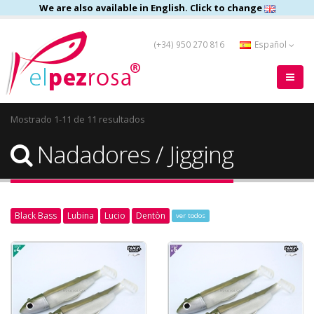
We are also available in English. Click to change
(+34) 950 270 816
Español
Mostrado 1-11 de 11 resultados
Nadadores / Jigging
Black Bass
Lubina
Lucio
Dentòn
ver todos