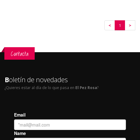
<
1
>
Contacta
B
oletín de novedades
¿Quieres estar al día de lo que pasa en
El Pez Rosa
?