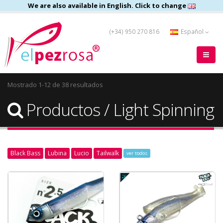
We are also available in English. Click to change
(+34) 950 270 816
Español
Mostrado 1-12 de 38 resultados
Productos / Light Spinning
Black Bass
Lubina
Lucio
Tailwalk
ver todos