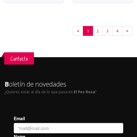
<
1
2
3
4
>
Contacta
B
oletín de novedades
¿Quieres estar al día de lo que pasa en
El Pez Rosa
?