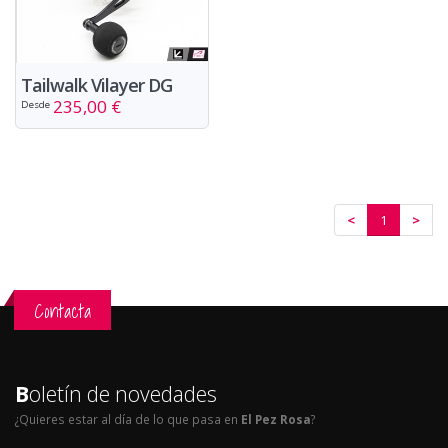
Tailwalk Vilayer DG
235,00 €
Desde
<
1
>
Contacta
B
oletín de novedades
¿Quieres estar al día de lo que pasa en
El Pez Rosa
?