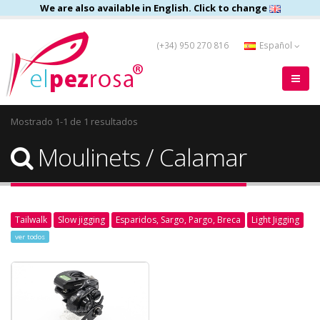
We are also available in English. Click to change
(+34) 950 270 816
Español
Mostrado 1-1 de 1 resultados
Moulinets / Calamar
Tailwalk
Slow jigging
Esparidos, Sargo, Pargo, Breca
Light Jigging
ver todos