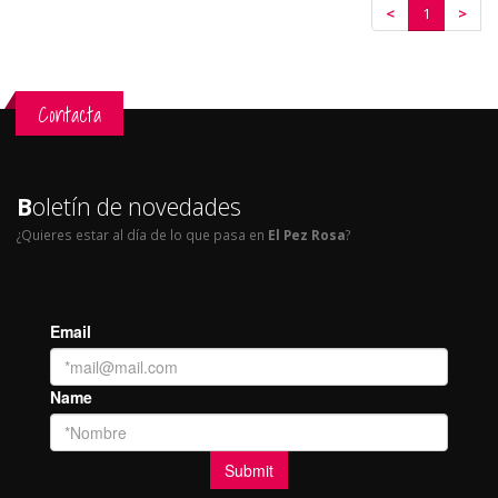
<
1
>
Contacta
B
oletín de novedades
¿Quieres estar al día de lo que pasa en
El Pez Rosa
?