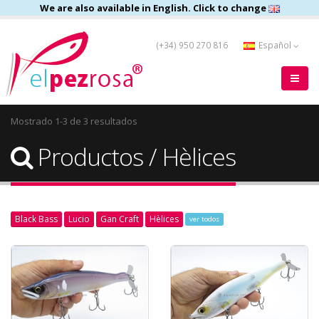
We are also available in English. Click to change
(+34) 950 270 816
Español
Mostrado 1-3 de 3 resultados
Productos / Hèlices
Black Bass
Lucio
Gan Craft
Hèlices
ver todos