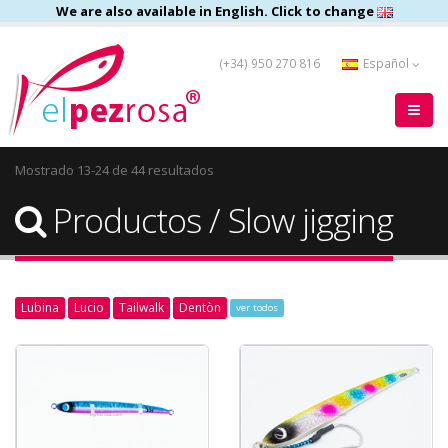
We are also available in English. Click to change
(+34) 950 270 816
Español
Mostrado 13-24 de 44 resultados
Productos / Slow jigging
Lubina
Lucio
Tailwalk
Dentòn
ver todos