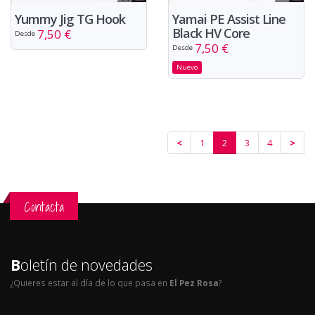
Yummy Jig TG Hook
Yamai PE Assist Line
Black HV Core
7,50 €
Desde
7,50 €
Desde
Nuevo
<
1
2
3
4
>
Contacta
B
oletín de novedades
¿Quieres estar al día de lo que pasa en
El Pez Rosa
?