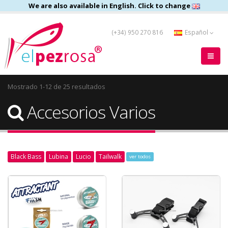
We are also available in English. Click to change
(+34) 950 270 816
Español
Mostrado 1-12 de 25 resultados
Accesorios Varios
Black Bass
Lubina
Lucio
Tailwalk
ver todos