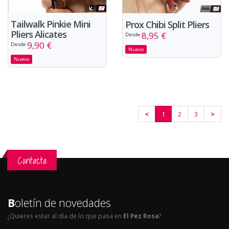
Tailwalk Pinkie Mini
Prox Chibi Split Pliers
Pliers Alicates
8,95 €
Desde
9,90 €
Desde
Nuevo
Nuevo
<
1
2
3
>
Contacta
B
oletín de novedades
¿Quieres estar al día de lo que pasa en
El Pez Rosa
?