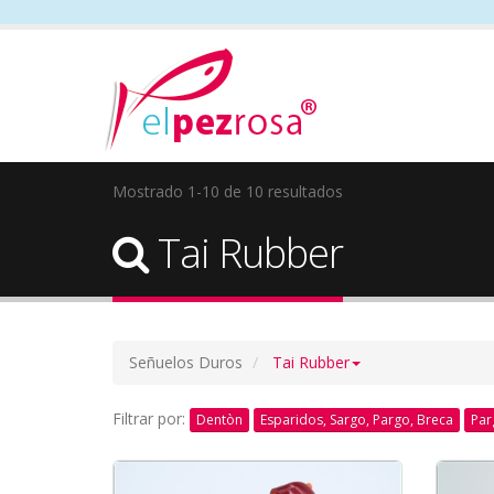
Mostrado 1-10 de 10 resultados
Tai Rubber
Señuelos Duros
Tai Rubber
Filtrar por:
Dentòn
Esparidos, Sargo, Pargo, Breca
Par