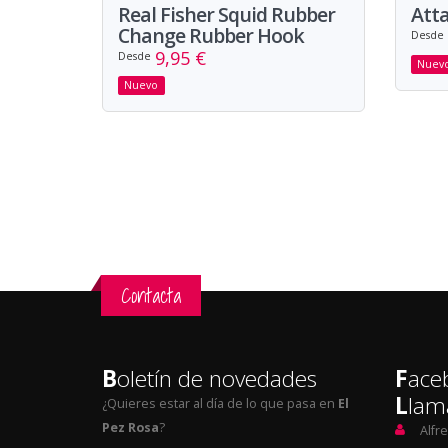
Real Fisher Squid Rubber
Att
Change Rubber Hook
Desde
9,95 €
Desde
Nuev
Nuevo
Contacta
B
oletín de novedades
F
ace
L
lam
¿Quieres estar al día de lo que pasa en
El
Pez Rosa
?
Alfr