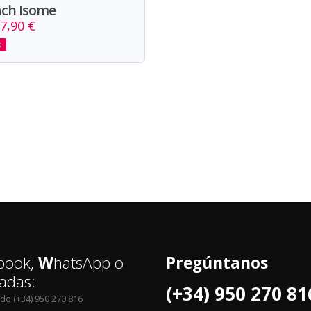
ach Isome
7,90 €
o
book,
W
hatsApp o
Pregúntanos
adas:
(+34) 950 270 81
edo (+34) 950 270 816