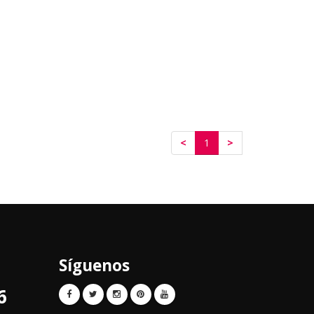
<
1
>
Síguenos
6