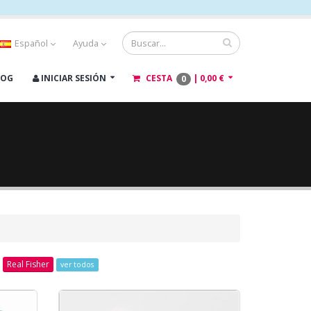
Español
Ayuda
LOG
INICIAR SESIÓN
CESTA
|
0,00 €
0
Real Fisher
ver todos