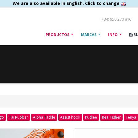
We are also available in English. Click to change
(+34) 950 270 816
PRODUCTOS
MARCAS
INFO
B
go
Tai Rubber
Alpha Tackle
Assist hook
Pudlee
Real Fisher
Tenya