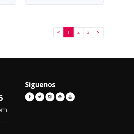
<
1
2
3
>
Síguenos
6
com