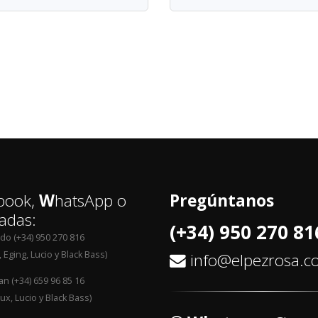
book,
W
hatsApp o
Pregúntanos
adas:
(+34) 950 270 81
edo (+34) 950 270 816
 Eging, Lucio y Black Bass)
info@elpezrosa.
an (+34) 659 96 85 16
ux, Lucio y Black Bass)