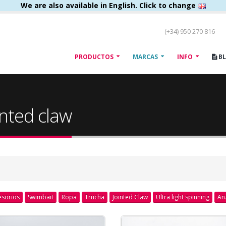
We are also available in English. Click to change
(+34) 950 270 816
PRODUCTOS
MARCAS
INFO
B
inted claw
esorios
Swimbait
Ropa
Trucha
Jointed Claw
Ultra light spinning
An