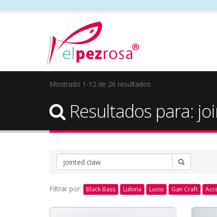
Mostrado 1-12 de 26 resultados
Resultados para: jo
Filtrar por:
Black Bass
Lubina
Lucio
Gan Craft
Acc