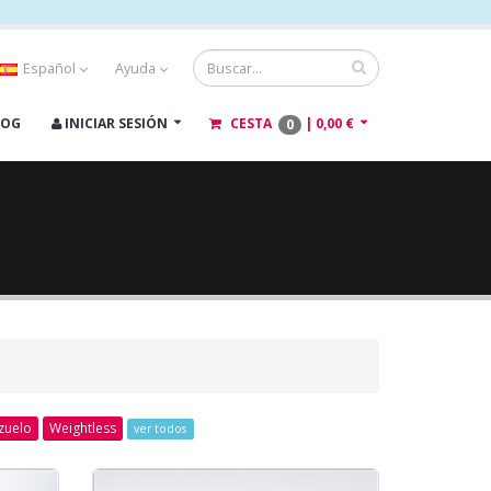
Español
Ayuda
LOG
INICIAR SESIÓN
CESTA
|
0,00 €
0
zuelo
Weightless
ver todos