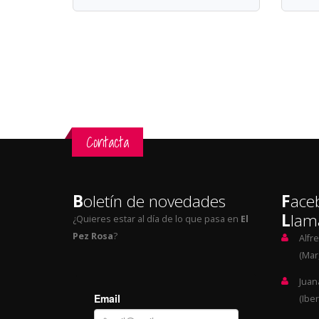
Contacta
B
oletín de novedades
F
ace
L
lam
¿Quieres estar al día de lo que pasa en
El
Pez Rosa
?
Alfr
(Mar,
Juan
(Iber