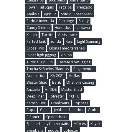
Cangrejos
Stick baits
Aniversario
Power Tail Squid
regalos
Trenzado
Análisis
Ajist TZ
Studio Ocean Mark
Paddle invertida
Fullrange
Scotty
Candy Shrimp
Hundidos
Ichikawa
Kaiten
Torzite
Assist hook
Perfect Link
Sonda
Rais
Light Spinning
Cross Two
lubinas mediterraneo
Super ligth jigging
Vinilos
Tutorial Tip Run
Carrete slow jigging
Trucha Señuelos Blandos
Pegamentos
Accesorios
IKA 2021
Anillas
Blaster Shad
Bariki
Offshore casting
Anzuelo
Hi TIDE
Master Shad
Deep liner
Polyester
10FTU
Kattobi Bou
Crankbaits
Poppers
Ropa
Cajas
Jerkbaits blandos
Grubs
Riñonera
Spinnerbaits
Spinnerbait y buzzerbaits
Hèlices
Kayak
swimbaits
nudos
poliester