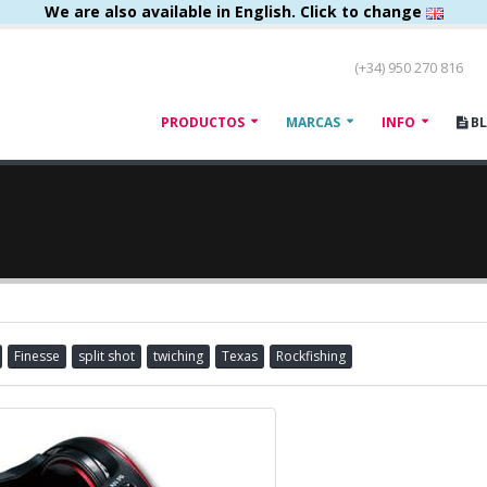
We are also available in English. Click to change
(+34) 950 270 816
PRODUCTOS
MARCAS
INFO
B
Finesse
split shot
twiching
Texas
Rockfishing