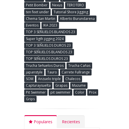
Petit Bomber
Nexus
TEROTERO
ten feet under
Tutorial Shore Jigging
Chema San Martin
Alberto Burundarena
Eventos
IKA 2023
TOP 3 SEÑUELOS BLANDOS 23
Super ligth jigging 2024
TOP 3 SEÑUELOS DUROS 23
TOP SEÑUELOS BLANDOS 23
TOP SEÑUELOS DUROS 23
Trucha Señuelos Duros
Trucha Cañas
japanstyle
Tauro
Carrete Fullrange
SOM
Anzuelo triple
Chalecos
Capturaysuelta
Grapas
Mazume
Pit Swimmer
pit swimmer
Color
Prox
Grips
Populares
Recientes