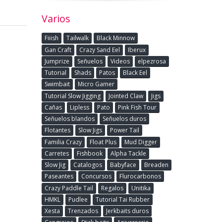
Varios
Fiiish
Tailwalk
Black Minnow
Gan Craft
Crazy Sand Eel
Iberux
Jumprize
Señuelos
Videos
elpezrosa
Tutorial
Shads
Patos
Black Eel
Swimbait
Micro Gamer
Tutorial Slow Jigging
Jointed Claw
Jigs
Cañas
Lipless
Pato
Pink Fish Tour
Señuelos blandos
Señuelos duros
Flotantes
Slow Jigs
Power Tail
Familia Crazy
Float Plus
Mud Digger
Carretes
Fishbook
Alpha Tackle
Slow Jig
Catalogos
Babyface
Breaden
Paseantes
Concursos
Flurocarbonos
Crazy Paddle Tail
Regalos
Unitika
HMKL
Pudlee
Tutorial Tai Rubber
Xesta
Trenzados
Jerkbaits duros