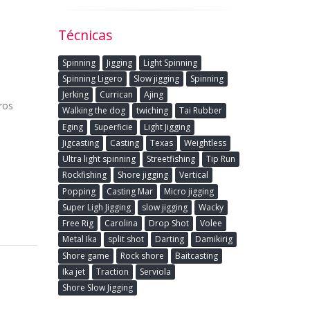
Técnicas
Spinning
Jigging
Light Spinning
Spinning Ligero
Slow jigging
Spinning
Jerking
Currican
Ajing
ros
Walking the dog
twiching
Tai Rubber
Eging
Superficie
Light Jigging
Jigcasting
Casting
Texas
Weightless
Ultra light spinning
Streetfishing
Tip Run
Rockfishing
Shore jigging
Vertical
Popping
Casting Mar
Micro jigging
Super Ligh Jigging
slow jigging
Wacky
Free Rig
Carolina
Drop Shot
Volee
Metal Ika
split shot
Darting
Damikirig
Shore game
Rock shore
Baitcasting
Ika jet
Traction
Serviola
Shore Slow Jigging