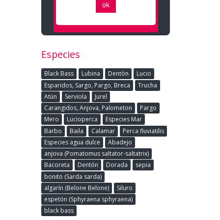
Especies
Black Bass
Lubina
Dentòn
Lucio
Esparidos, Sargo, Pargo, Breca
Trucha
Atún
Serviola
Jurel
Carangidos, Anjova, Palometon
Pargo
Mero
Lucioperca
Especies Mar
Barbo
Baila
Calamar
Perca fluviatilis
Especies agua dulce
Abadejo
anjova (Pomatomus saltator-saltatrix)
Bacoreta
Dentón
Dorada
sepia
bonito (Sarda sarda)
algarín (Belone Belone)
Siluro
espetón (Sphyraena sphyraena)
black bass