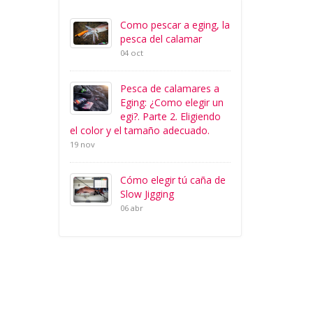
Como pescar a eging, la
pesca del calamar
04 oct
Pesca de calamares a
Eging: ¿Como elegir un
egi?. Parte 2. Eligiendo
el color y el tamaño adecuado.
19 nov
Cómo elegir tú caña de
Slow Jigging
06 abr