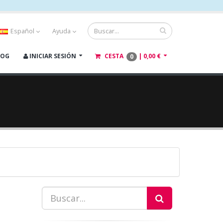
Español
Ayuda
LOG
INICIAR SESIÓN
CESTA
|
0,00 €
0