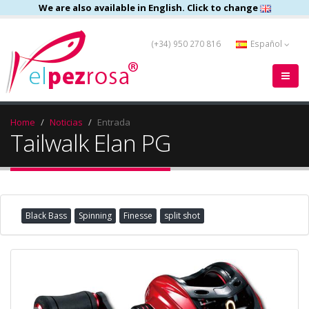
We are also available in English. Click to change
(+34) 950 270 816
Español
Home
Noticias
Entrada
Tailwalk Elan PG
Black Bass
Spinning
Finesse
split shot