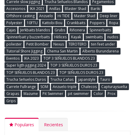
Carrete slow jigging
Trucha Señuelos Blandos
Pegamentos
Accesorios
IKA 2021
Anillas
Blaster Shad
Bariki
Offshore casting
Anzuelo
Hi TIDE
Master Shad
Deep liner
Polyester
10FTU
Kattobi Bou
Crankbaits
Poppers
Ropa
Cajas
Jerkbaits blandos
Grubs
Riñonera
Spinnerbaits
Spinnerbait y buzzerbaits
Hèlices
Kayak
swimbaits
nudos
poliester
Petit Bomber
Nexus
TEROTERO
ten feet under
Tutorial Shore Jigging
Chema San Martin
Alberto Burundarena
Eventos
IKA 2023
TOP 3 SEÑUELOS BLANDOS 23
Super ligth jigging 2024
TOP 3 SEÑUELOS DUROS 23
TOP SEÑUELOS BLANDOS 23
TOP SEÑUELOS DUROS 23
Trucha Señuelos Duros
Trucha Cañas
japanstyle
Tauro
Carrete Fullrange
SOM
Anzuelo triple
Chalecos
Capturaysuelta
Grapas
Mazume
Pit Swimmer
pit swimmer
Color
Prox
Grips
Populares
Recientes