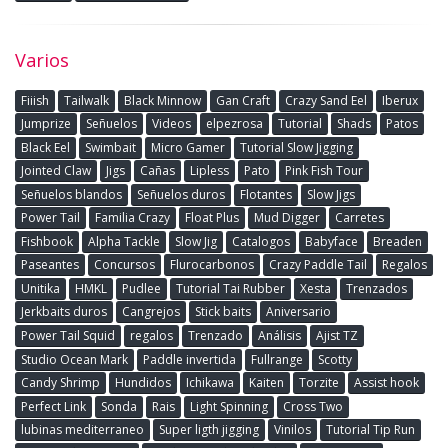
Varios
Fiiish
Tailwalk
Black Minnow
Gan Craft
Crazy Sand Eel
Iberux
Jumprize
Señuelos
Videos
elpezrosa
Tutorial
Shads
Patos
Black Eel
Swimbait
Micro Gamer
Tutorial Slow Jigging
Jointed Claw
Jigs
Cañas
Lipless
Pato
Pink Fish Tour
Señuelos blandos
Señuelos duros
Flotantes
Slow Jigs
Power Tail
Familia Crazy
Float Plus
Mud Digger
Carretes
Fishbook
Alpha Tackle
Slow Jig
Catalogos
Babyface
Breaden
Paseantes
Concursos
Flurocarbonos
Crazy Paddle Tail
Regalos
Unitika
HMKL
Pudlee
Tutorial Tai Rubber
Xesta
Trenzados
Jerkbaits duros
Cangrejos
Stick baits
Aniversario
Power Tail Squid
regalos
Trenzado
Análisis
Ajist TZ
Studio Ocean Mark
Paddle invertida
Fullrange
Scotty
Candy Shrimp
Hundidos
Ichikawa
Kaiten
Torzite
Assist hook
Perfect Link
Sonda
Rais
Light Spinning
Cross Two
lubinas mediterraneo
Super ligth jigging
Vinilos
Tutorial Tip Run