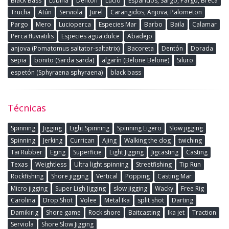
Black Bass
Lubina
Dentòn
Lucio
Esparidos, Sargo, Pargo, Breca
Trucha
Atún
Serviola
Jurel
Carangidos, Anjova, Palometon
Pargo
Mero
Lucioperca
Especies Mar
Barbo
Baila
Calamar
Perca fluviatilis
Especies agua dulce
Abadejo
anjova (Pomatomus saltator-saltatrix)
Bacoreta
Dentón
Dorada
sepia
bonito (Sarda sarda)
algarín (Belone Belone)
Siluro
espetón (Sphyraena sphyraena)
black bass
Técnicas
Spinning
Jigging
Light Spinning
Spinning Ligero
Slow jigging
Spinning
Jerking
Currican
Ajing
Walking the dog
twiching
Tai Rubber
Eging
Superficie
Light Jigging
Jigcasting
Casting
Texas
Weightless
Ultra light spinning
Streetfishing
Tip Run
Rockfishing
Shore jigging
Vertical
Popping
Casting Mar
Micro jigging
Super Ligh Jigging
slow jigging
Wacky
Free Rig
Carolina
Drop Shot
Volee
Metal Ika
split shot
Darting
Damikirig
Shore game
Rock shore
Baitcasting
Ika jet
Traction
Serviola
Shore Slow Jigging