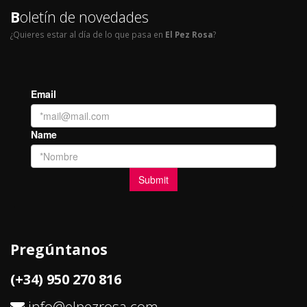
B
oletín de novedades
¿Quieres estar al día de lo que pasa en
El Pez Rosa
?
Pregúntanos
(+34) 950 270 816
info@elpezrosa.com