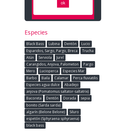
Especies
Black Bass
Lubina
Dentòn
Lucio
Esparidos, Sargo, Pargo, Breca
Trucha
Atún
Serviola
Jurel
Carangidos, Anjova, Palometon
Pargo
Mero
Lucioperca
Especies Mar
Barbo
Baila
Calamar
Perca fluviatilis
Especies agua dulce
Abadejo
anjova (Pomatomus saltator-saltatrix)
Bacoreta
Dentón
Dorada
sepia
bonito (Sarda sarda)
algarín (Belone Belone)
Siluro
espetón (Sphyraena sphyraena)
black bass