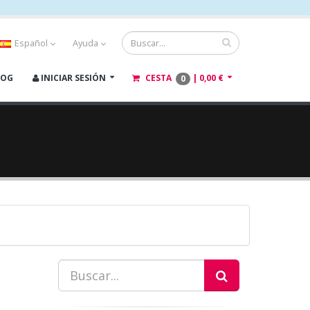
Español
Ayuda
LOG
INICIAR SESIÓN
CESTA
|
0,00 €
0