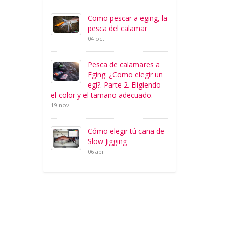
Como pescar a eging, la
pesca del calamar
04 oct
Pesca de calamares a
Eging: ¿Como elegir un
egi?. Parte 2. Eligiendo
el color y el tamaño adecuado.
19 nov
Cómo elegir tú caña de
Slow Jigging
06 abr