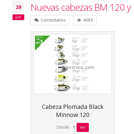
Nuevas cabezas BM 120 y
29
jun
Comentarios
4683
Cabeza Plomada Black
Minnow 120
Desde - €
Ver