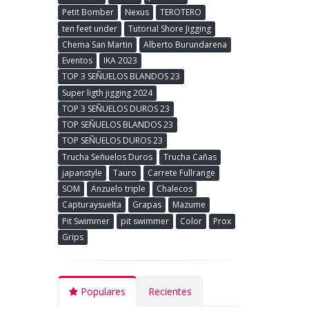
Petit Bomber
Nexus
TEROTERO
ten feet under
Tutorial Shore Jigging
Chema San Martin
Alberto Burundarena
Eventos
IKA 2023
TOP 3 SEÑUELOS BLANDOS 23
Super ligth jigging 2024
TOP 3 SEÑUELOS DUROS 23
TOP SEÑUELOS BLANDOS 23
TOP SEÑUELOS DUROS 23
Trucha Señuelos Duros
Trucha Cañas
japanstyle
Tauro
Carrete Fullrange
SOM
Anzuelo triple
Chalecos
Capturaysuelta
Grapas
Mazume
Pit Swimmer
pit swimmer
Color
Prox
Grips
Populares
Recientes