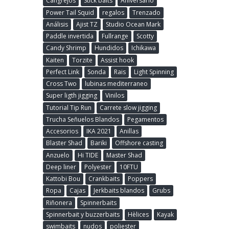
Cangrejos
Stick baits
Aniversario
Power Tail Squid
regalos
Trenzado
Análisis
Ajist TZ
Studio Ocean Mark
Paddle invertida
Fullrange
Scotty
Candy Shrimp
Hundidos
Ichikawa
Kaiten
Torzite
Assist hook
Perfect Link
Sonda
Rais
Light Spinning
Cross Two
lubinas mediterraneo
Super ligth jigging
Vinilos
Tutorial Tip Run
Carrete slow jigging
Trucha Señuelos Blandos
Pegamentos
Accesorios
IKA 2021
Anillas
Blaster Shad
Bariki
Offshore casting
Anzuelo
Hi TIDE
Master Shad
Deep liner
Polyester
10FTU
Kattobi Bou
Crankbaits
Poppers
Ropa
Cajas
Jerkbaits blandos
Grubs
Riñonera
Spinnerbaits
Spinnerbait y buzzerbaits
Hèlices
Kayak
swimbaits
nudos
poliester