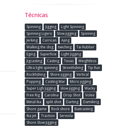
Técnicas
Spinning
Jigging
Light Spinning
Spinning Ligero
Slow jigging
Spinning
Jerking
Currican
Ajing
Walking the dog
twiching
Tai Rubber
Eging
Superficie
Light Jigging
Jigcasting
Casting
Texas
Weightless
Ultra light spinning
Streetfishing
Tip Run
Rockfishing
Shore jigging
Vertical
Popping
Casting Mar
Micro jigging
Super Ligh Jigging
slow jigging
Wacky
Free Rig
Carolina
Drop Shot
Volee
Metal Ika
split shot
Darting
Damikirig
Shore game
Rock shore
Baitcasting
Ika jet
Traction
Serviola
Shore Slow Jigging