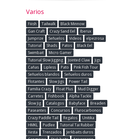
Varios
Fiiish
Tailwalk
Black Minnow
Gan Craft
Crazy Sand Eel
Iberux
Jumprize
Señuelos
Videos
elpezrosa
Tutorial
Shads
Patos
Black Eel
Swimbait
Micro Gamer
Tutorial Slow Jigging
Jointed Claw
Jigs
Cañas
Lipless
Pato
Pink Fish Tour
Señuelos blandos
Señuelos duros
Flotantes
Slow Jigs
Power Tail
Familia Crazy
Float Plus
Mud Digger
Carretes
Fishbook
Alpha Tackle
Slow Jig
Catalogos
Babyface
Breaden
Paseantes
Concursos
Flurocarbonos
Crazy Paddle Tail
Regalos
Unitika
HMKL
Pudlee
Tutorial Tai Rubber
Xesta
Trenzados
Jerkbaits duros