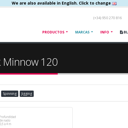
We are also available in English. Click to change
(+34) 950 270 816
PRODUCTOS
MARCAS
INFO
B
k Minnow 120
Spinning
Jigging