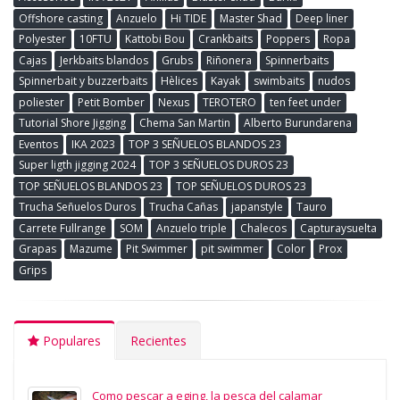
Offshore casting
Anzuelo
Hi TIDE
Master Shad
Deep liner
Polyester
10FTU
Kattobi Bou
Crankbaits
Poppers
Ropa
Cajas
Jerkbaits blandos
Grubs
Riñonera
Spinnerbaits
Spinnerbait y buzzerbaits
Hèlices
Kayak
swimbaits
nudos
poliester
Petit Bomber
Nexus
TEROTERO
ten feet under
Tutorial Shore Jigging
Chema San Martin
Alberto Burundarena
Eventos
IKA 2023
TOP 3 SEÑUELOS BLANDOS 23
Super ligth jigging 2024
TOP 3 SEÑUELOS DUROS 23
TOP SEÑUELOS BLANDOS 23
TOP SEÑUELOS DUROS 23
Trucha Señuelos Duros
Trucha Cañas
japanstyle
Tauro
Carrete Fullrange
SOM
Anzuelo triple
Chalecos
Capturaysuelta
Grapas
Mazume
Pit Swimmer
pit swimmer
Color
Prox
Grips
Populares
Recientes
Como pescar a eging, la pesca del calamar