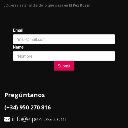
¿Quieres estar al día de lo que pasa en
El Pez Rosa
?
Pregúntanos
(+34) 950 270 816
info@elpezrosa.com