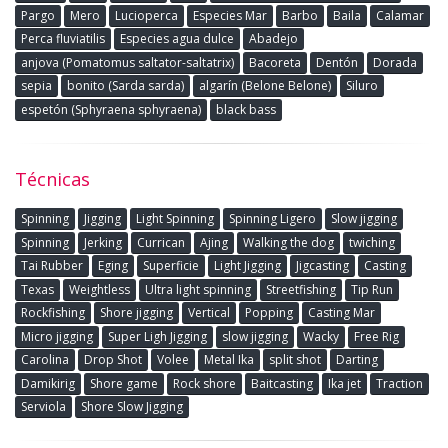
Pargo
Mero
Lucioperca
Especies Mar
Barbo
Baila
Calamar
Perca fluviatilis
Especies agua dulce
Abadejo
anjova (Pomatomus saltator-saltatrix)
Bacoreta
Dentón
Dorada
sepia
bonito (Sarda sarda)
algarín (Belone Belone)
Siluro
espetón (Sphyraena sphyraena)
black bass
Técnicas
Spinning
Jigging
Light Spinning
Spinning Ligero
Slow jigging
Spinning
Jerking
Currican
Ajing
Walking the dog
twiching
Tai Rubber
Eging
Superficie
Light Jigging
Jigcasting
Casting
Texas
Weightless
Ultra light spinning
Streetfishing
Tip Run
Rockfishing
Shore jigging
Vertical
Popping
Casting Mar
Micro jigging
Super Ligh Jigging
slow jigging
Wacky
Free Rig
Carolina
Drop Shot
Volee
Metal Ika
split shot
Darting
Damikirig
Shore game
Rock shore
Baitcasting
Ika jet
Traction
Serviola
Shore Slow Jigging