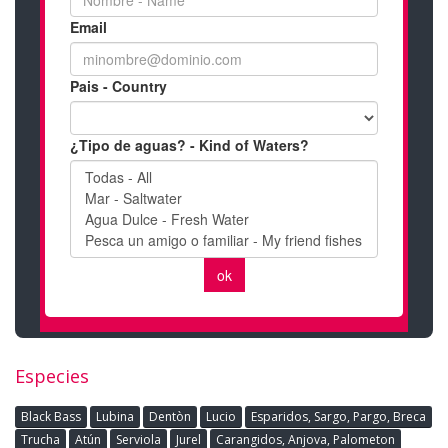
Especies
Black Bass
Lubina
Dentòn
Lucio
Esparidos, Sargo, Pargo, Breca
Trucha
Atún
Serviola
Jurel
Carangidos, Anjova, Palometon