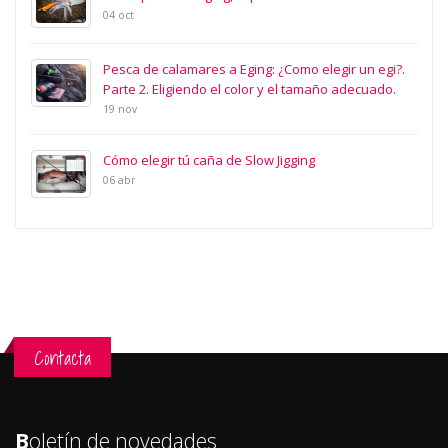
04 oct
Pesca de calamares a Eging: ¿Como elegir un egi?.
Parte 2. Eligiendo el color y el tamaño adecuado.
19 nov
Cómo elegir tú caña de Slow Jigging
06 abr
Contacta
B
oletín de novedades