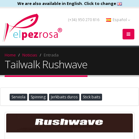
We are also available in English. Click to change
(+34) 950 270 816
Español
Home
Noticias
Entrada
Tailwalk Rushwave
Serviola
Spinning
Jerkbaits duros
Stick baits