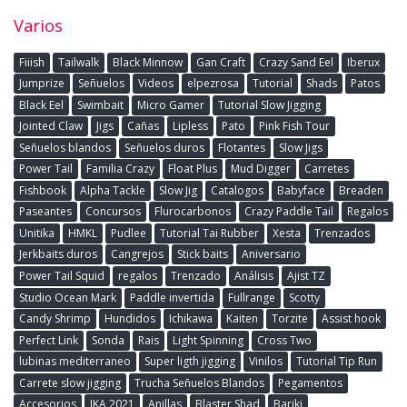
Varios
Fiiish
Tailwalk
Black Minnow
Gan Craft
Crazy Sand Eel
Iberux
Jumprize
Señuelos
Videos
elpezrosa
Tutorial
Shads
Patos
Black Eel
Swimbait
Micro Gamer
Tutorial Slow Jigging
Jointed Claw
Jigs
Cañas
Lipless
Pato
Pink Fish Tour
Señuelos blandos
Señuelos duros
Flotantes
Slow Jigs
Power Tail
Familia Crazy
Float Plus
Mud Digger
Carretes
Fishbook
Alpha Tackle
Slow Jig
Catalogos
Babyface
Breaden
Paseantes
Concursos
Flurocarbonos
Crazy Paddle Tail
Regalos
Unitika
HMKL
Pudlee
Tutorial Tai Rubber
Xesta
Trenzados
Jerkbaits duros
Cangrejos
Stick baits
Aniversario
Power Tail Squid
regalos
Trenzado
Análisis
Ajist TZ
Studio Ocean Mark
Paddle invertida
Fullrange
Scotty
Candy Shrimp
Hundidos
Ichikawa
Kaiten
Torzite
Assist hook
Perfect Link
Sonda
Rais
Light Spinning
Cross Two
lubinas mediterraneo
Super ligth jigging
Vinilos
Tutorial Tip Run
Carrete slow jigging
Trucha Señuelos Blandos
Pegamentos
Accesorios
IKA 2021
Anillas
Blaster Shad
Bariki