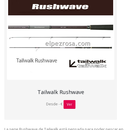
Tailwalk Rushwave
Desde - €
Ver
La serie Rushwave de Tailwalk está pensada para poder pescar en