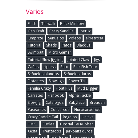
Varios
Fiiish
Tailwalk
Black Minnow
Gan Craft
Crazy Sand Eel
Iberux
Jumprize
Señuelos
Videos
elpezrosa
Tutorial
Shads
Patos
Black Eel
Swimbait
Micro Gamer
Tutorial Slow Jigging
Jointed Claw
Jigs
Cañas
Lipless
Pato
Pink Fish Tour
Señuelos blandos
Señuelos duros
Flotantes
Slow Jigs
Power Tail
Familia Crazy
Float Plus
Mud Digger
Carretes
Fishbook
Alpha Tackle
Slow Jig
Catalogos
Babyface
Breaden
Paseantes
Concursos
Flurocarbonos
Crazy Paddle Tail
Regalos
Unitika
HMKL
Pudlee
Tutorial Tai Rubber
Xesta
Trenzados
Jerkbaits duros