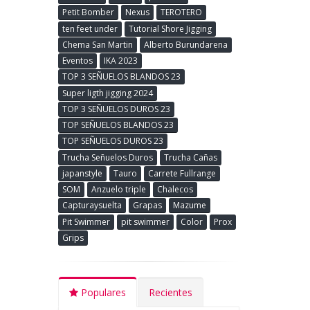
Petit Bomber
Nexus
TEROTERO
ten feet under
Tutorial Shore Jigging
Chema San Martin
Alberto Burundarena
Eventos
IKA 2023
TOP 3 SEÑUELOS BLANDOS 23
Super ligth jigging 2024
TOP 3 SEÑUELOS DUROS 23
TOP SEÑUELOS BLANDOS 23
TOP SEÑUELOS DUROS 23
Trucha Señuelos Duros
Trucha Cañas
japanstyle
Tauro
Carrete Fullrange
SOM
Anzuelo triple
Chalecos
Capturaysuelta
Grapas
Mazume
Pit Swimmer
pit swimmer
Color
Prox
Grips
Populares
Recientes