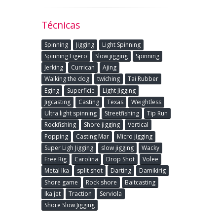
Técnicas
Spinning
Jigging
Light Spinning
Spinning Ligero
Slow jigging
Spinning
Jerking
Currican
Ajing
Walking the dog
twiching
Tai Rubber
Eging
Superficie
Light Jigging
Jigcasting
Casting
Texas
Weightless
Ultra light spinning
Streetfishing
Tip Run
Rockfishing
Shore jigging
Vertical
Popping
Casting Mar
Micro jigging
Super Ligh Jigging
slow jigging
Wacky
Free Rig
Carolina
Drop Shot
Volee
Metal Ika
split shot
Darting
Damikirig
Shore game
Rock shore
Baitcasting
Ika jet
Traction
Serviola
Shore Slow Jigging