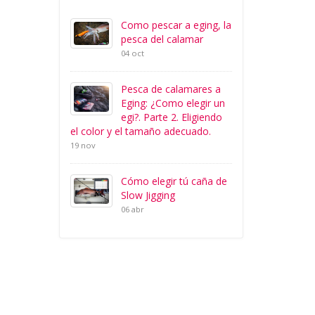
Como pescar a eging, la
pesca del calamar
04 oct
Pesca de calamares a
Eging: ¿Como elegir un
egi?. Parte 2. Eligiendo
el color y el tamaño adecuado.
19 nov
Cómo elegir tú caña de
Slow Jigging
06 abr