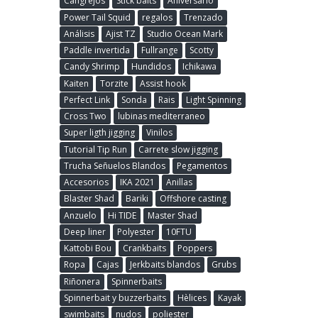
Cangrejos
Stick baits
Aniversario
Power Tail Squid
regalos
Trenzado
Análisis
Ajist TZ
Studio Ocean Mark
Paddle invertida
Fullrange
Scotty
Candy Shrimp
Hundidos
Ichikawa
Kaiten
Torzite
Assist hook
Perfect Link
Sonda
Rais
Light Spinning
Cross Two
lubinas mediterraneo
Super ligth jigging
Vinilos
Tutorial Tip Run
Carrete slow jigging
Trucha Señuelos Blandos
Pegamentos
Accesorios
IKA 2021
Anillas
Blaster Shad
Bariki
Offshore casting
Anzuelo
Hi TIDE
Master Shad
Deep liner
Polyester
10FTU
Kattobi Bou
Crankbaits
Poppers
Ropa
Cajas
Jerkbaits blandos
Grubs
Riñonera
Spinnerbaits
Spinnerbait y buzzerbaits
Hèlices
Kayak
swimbaits
nudos
poliester