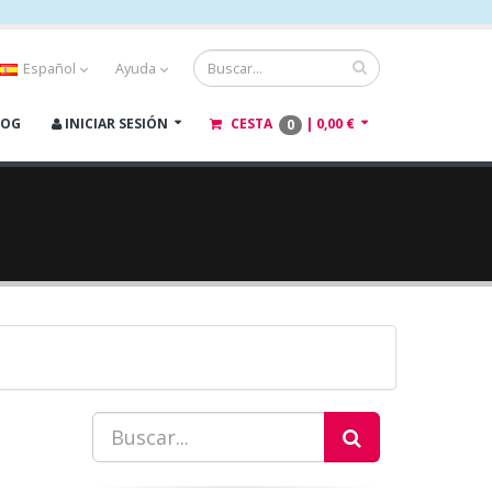
Español
Ayuda
LOG
INICIAR SESIÓN
CESTA
|
0,00 €
0