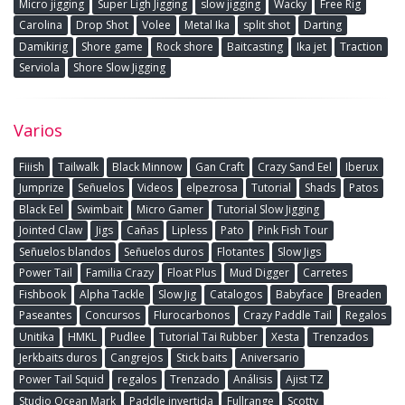
Micro jigging
Super Ligh Jigging
slow jigging
Wacky
Free Rig
Carolina
Drop Shot
Volee
Metal Ika
split shot
Darting
Damikirig
Shore game
Rock shore
Baitcasting
Ika jet
Traction
Serviola
Shore Slow Jigging
Varios
Fiiish
Tailwalk
Black Minnow
Gan Craft
Crazy Sand Eel
Iberux
Jumprize
Señuelos
Videos
elpezrosa
Tutorial
Shads
Patos
Black Eel
Swimbait
Micro Gamer
Tutorial Slow Jigging
Jointed Claw
Jigs
Cañas
Lipless
Pato
Pink Fish Tour
Señuelos blandos
Señuelos duros
Flotantes
Slow Jigs
Power Tail
Familia Crazy
Float Plus
Mud Digger
Carretes
Fishbook
Alpha Tackle
Slow Jig
Catalogos
Babyface
Breaden
Paseantes
Concursos
Flurocarbonos
Crazy Paddle Tail
Regalos
Unitika
HMKL
Pudlee
Tutorial Tai Rubber
Xesta
Trenzados
Jerkbaits duros
Cangrejos
Stick baits
Aniversario
Power Tail Squid
regalos
Trenzado
Análisis
Ajist TZ
Studio Ocean Mark
Paddle invertida
Fullrange
Scotty