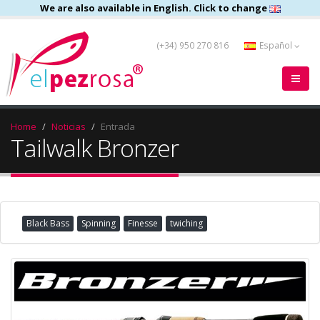
We are also available in English. Click to change
(+34) 950 270 816
Español
Home
Noticias
Entrada
Tailwalk Bronzer
Black Bass
Spinning
Finesse
twiching