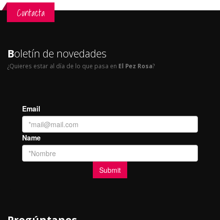
Contacta
B
oletín de novedades
¿Quieres estar al día de lo que pasa en
El Pez Rosa
?
Pregúntanos