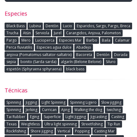
Especies
Black Bass
Lubina
Dentòn
Lucio
Esparidos, Sargo, Pargo, Breca
Trucha
Atún
Serviola
Jurel
Carangidos, Anjova, Palometon
Pargo
Mero
Lucioperca
Especies Mar
Barbo
Baila
Calamar
Perca fluviatilis
Especies agua dulce
Abadejo
anjova (Pomatomus saltator-saltatrix)
Bacoreta
Dentón
Dorada
sepia
bonito (Sarda sarda)
algarín (Belone Belone)
Siluro
espetón (Sphyraena sphyraena)
black bass
Técnicas
Spinning
Jigging
Light Spinning
Spinning Ligero
Slow jigging
Spinning
Jerking
Currican
Ajing
Walking the dog
twiching
Tai Rubber
Eging
Superficie
Light Jigging
Jigcasting
Casting
Texas
Weightless
Ultra light spinning
Streetfishing
Tip Run
Rockfishing
Shore jigging
Vertical
Popping
Casting Mar