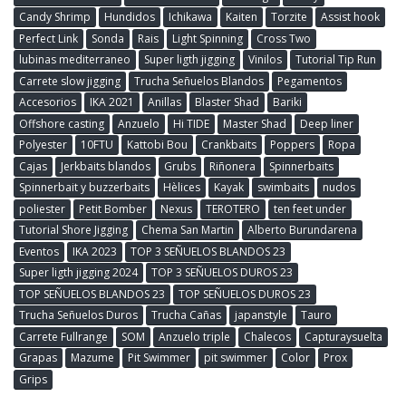
Candy Shrimp
Hundidos
Ichikawa
Kaiten
Torzite
Assist hook
Perfect Link
Sonda
Rais
Light Spinning
Cross Two
lubinas mediterraneo
Super ligth jigging
Vinilos
Tutorial Tip Run
Carrete slow jigging
Trucha Señuelos Blandos
Pegamentos
Accesorios
IKA 2021
Anillas
Blaster Shad
Bariki
Offshore casting
Anzuelo
Hi TIDE
Master Shad
Deep liner
Polyester
10FTU
Kattobi Bou
Crankbaits
Poppers
Ropa
Cajas
Jerkbaits blandos
Grubs
Riñonera
Spinnerbaits
Spinnerbait y buzzerbaits
Hèlices
Kayak
swimbaits
nudos
poliester
Petit Bomber
Nexus
TEROTERO
ten feet under
Tutorial Shore Jigging
Chema San Martin
Alberto Burundarena
Eventos
IKA 2023
TOP 3 SEÑUELOS BLANDOS 23
Super ligth jigging 2024
TOP 3 SEÑUELOS DUROS 23
TOP SEÑUELOS BLANDOS 23
TOP SEÑUELOS DUROS 23
Trucha Señuelos Duros
Trucha Cañas
japanstyle
Tauro
Carrete Fullrange
SOM
Anzuelo triple
Chalecos
Capturaysuelta
Grapas
Mazume
Pit Swimmer
pit swimmer
Color
Prox
Grips