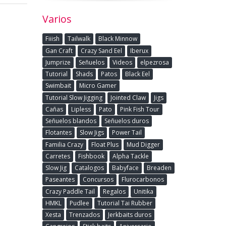
Varios
Fiiish
Tailwalk
Black Minnow
Gan Craft
Crazy Sand Eel
Iberux
Jumprize
Señuelos
Videos
elpezrosa
Tutorial
Shads
Patos
Black Eel
Swimbait
Micro Gamer
Tutorial Slow Jigging
Jointed Claw
Jigs
Cañas
Lipless
Pato
Pink Fish Tour
Señuelos blandos
Señuelos duros
Flotantes
Slow Jigs
Power Tail
Familia Crazy
Float Plus
Mud Digger
Carretes
Fishbook
Alpha Tackle
Slow Jig
Catalogos
Babyface
Breaden
Paseantes
Concursos
Flurocarbonos
Crazy Paddle Tail
Regalos
Unitika
HMKL
Pudlee
Tutorial Tai Rubber
Xesta
Trenzados
Jerkbaits duros