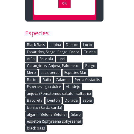
Especies
Black Bass
Lubina
Dentòn
Lucio
Esparidos, Sargo, Pargo, Breca
Trucha
Atún
Serviola
Jurel
Carangidos, Anjova, Palometon
Pargo
Mero
Lucioperca
Especies Mar
Barbo
Baila
Calamar
Perca fluviatilis
Especies agua dulce
Abadejo
anjova (Pomatomus saltator-saltatrix)
Bacoreta
Dentón
Dorada
sepia
bonito (Sarda sarda)
algarín (Belone Belone)
Siluro
espetón (Sphyraena sphyraena)
black bass