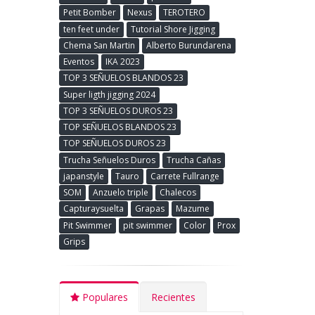
Petit Bomber
Nexus
TEROTERO
ten feet under
Tutorial Shore Jigging
Chema San Martin
Alberto Burundarena
Eventos
IKA 2023
TOP 3 SEÑUELOS BLANDOS 23
Super ligth jigging 2024
TOP 3 SEÑUELOS DUROS 23
TOP SEÑUELOS BLANDOS 23
TOP SEÑUELOS DUROS 23
Trucha Señuelos Duros
Trucha Cañas
japanstyle
Tauro
Carrete Fullrange
SOM
Anzuelo triple
Chalecos
Capturaysuelta
Grapas
Mazume
Pit Swimmer
pit swimmer
Color
Prox
Grips
Populares
Recientes