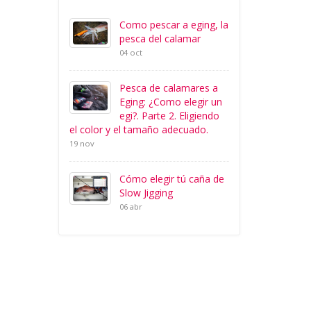
Como pescar a eging, la
pesca del calamar
04 oct
Pesca de calamares a
Eging: ¿Como elegir un
egi?. Parte 2. Eligiendo
el color y el tamaño adecuado.
19 nov
Cómo elegir tú caña de
Slow Jigging
06 abr