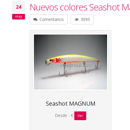
Nuevos colores Seashot 
24
may
Comentarios
3095
Seashot MAGNUM
Desde - €
Ver