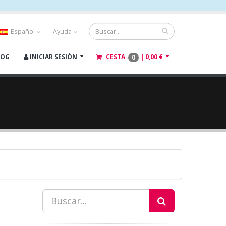
Español
Ayuda
LOG
INICIAR SESIÓN
CESTA
|
0,00 €
0