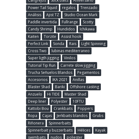
Cangrejos
Stick baits
Aniversario
Power Tail Squid
regalos
Trenzado
Análisis
Ajist TZ
Studio Ocean Mark
Paddle invertida
Fullrange
Scotty
Candy Shrimp
Hundidos
Ichikawa
Kaiten
Torzite
Assist hook
Perfect Link
Sonda
Rais
Light Spinning
Cross Two
lubinas mediterraneo
Super ligth jigging
Vinilos
Tutorial Tip Run
Carrete slow jigging
Trucha Señuelos Blandos
Pegamentos
Accesorios
IKA 2021
Anillas
Blaster Shad
Bariki
Offshore casting
Anzuelo
Hi TIDE
Master Shad
Deep liner
Polyester
10FTU
Kattobi Bou
Crankbaits
Poppers
Ropa
Cajas
Jerkbaits blandos
Grubs
Riñonera
Spinnerbaits
Spinnerbait y buzzerbaits
Hèlices
Kayak
swimbaits
nudos
poliester