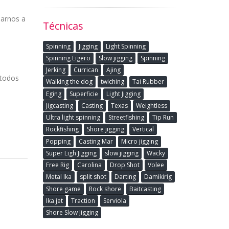
jarnos a
Técnicas
Spinning
Jigging
Light Spinning
Spinning Ligero
Slow jigging
Spinning
Jerking
Currican
Ajing
 todos
Walking the dog
twiching
Tai Rubber
Eging
Superficie
Light Jigging
Jigcasting
Casting
Texas
Weightless
Ultra light spinning
Streetfishing
Tip Run
Rockfishing
Shore jigging
Vertical
Popping
Casting Mar
Micro jigging
Super Ligh Jigging
slow jigging
Wacky
Free Rig
Carolina
Drop Shot
Volee
Metal Ika
split shot
Darting
Damikirig
Shore game
Rock shore
Baitcasting
Ika jet
Traction
Serviola
Shore Slow Jigging