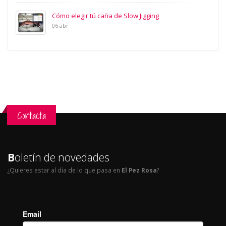
Cómo elegir tú caña de Slow Jigging
06 abr
Contacta
B
oletín de novedades
¿Quieres estar al día de lo que pasa en
El Pez Rosa
?