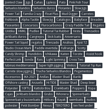
Jointed Claw
Jigs
Cañas
Lipless
Pato
Pink Fish Tour
Señuelos blandos
Señuelos duros
Flotantes
Slow Jigs
Power Tail
Familia Crazy
Float Plus
Mud Digger
Carretes
Fishbook
Alpha Tackle
Slow Jig
Catalogos
Babyface
Breaden
Paseantes
Concursos
Flurocarbonos
Crazy Paddle Tail
Regalos
Unitika
HMKL
Pudlee
Tutorial Tai Rubber
Xesta
Trenzados
Jerkbaits duros
Cangrejos
Stick baits
Aniversario
Power Tail Squid
regalos
Trenzado
Análisis
Ajist TZ
Studio Ocean Mark
Paddle invertida
Fullrange
Scotty
Candy Shrimp
Hundidos
Ichikawa
Kaiten
Torzite
Assist hook
Perfect Link
Sonda
Rais
Light Spinning
Cross Two
lubinas mediterraneo
Super ligth jigging
Vinilos
Tutorial Tip Run
Carrete slow jigging
Trucha Señuelos Blandos
Pegamentos
Accesorios
IKA 2021
Anillas
Blaster Shad
Bariki
Offshore casting
Anzuelo
Hi TIDE
Master Shad
Deep liner
Polyester
10FTU
Kattobi Bou
Crankbaits
Poppers
Ropa
Cajas
Jerkbaits blandos
Grubs
Riñonera
Spinnerbaits
Spinnerbait y buzzerbaits
Hèlices
Kayak
swimbaits
nudos
poliester
Petit Bomber
Nexus
TEROTERO
ten feet under