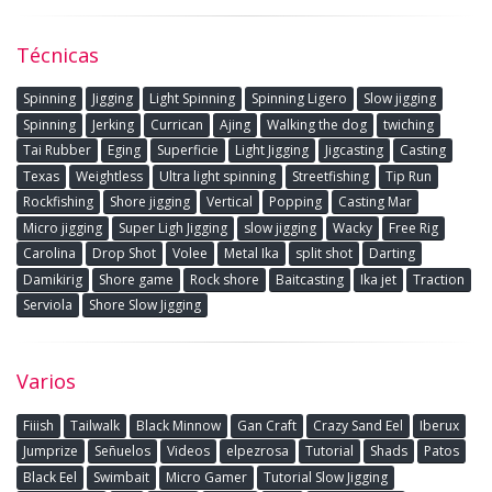
Técnicas
Spinning
Jigging
Light Spinning
Spinning Ligero
Slow jigging
Spinning
Jerking
Currican
Ajing
Walking the dog
twiching
Tai Rubber
Eging
Superficie
Light Jigging
Jigcasting
Casting
Texas
Weightless
Ultra light spinning
Streetfishing
Tip Run
Rockfishing
Shore jigging
Vertical
Popping
Casting Mar
Micro jigging
Super Ligh Jigging
slow jigging
Wacky
Free Rig
Carolina
Drop Shot
Volee
Metal Ika
split shot
Darting
Damikirig
Shore game
Rock shore
Baitcasting
Ika jet
Traction
Serviola
Shore Slow Jigging
Varios
Fiiish
Tailwalk
Black Minnow
Gan Craft
Crazy Sand Eel
Iberux
Jumprize
Señuelos
Videos
elpezrosa
Tutorial
Shads
Patos
Black Eel
Swimbait
Micro Gamer
Tutorial Slow Jigging