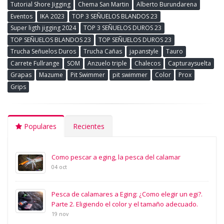
Tutorial Shore Jigging
Chema San Martin
Alberto Burundarena
Eventos
IKA 2023
TOP 3 SEÑUELOS BLANDOS 23
Super ligth jigging 2024
TOP 3 SEÑUELOS DUROS 23
TOP SEÑUELOS BLANDOS 23
TOP SEÑUELOS DUROS 23
Trucha Señuelos Duros
Trucha Cañas
japanstyle
Tauro
Carrete Fullrange
SOM
Anzuelo triple
Chalecos
Capturaysuelta
Grapas
Mazume
Pit Swimmer
pit swimmer
Color
Prox
Grips
Populares
Recientes
Como pescar a eging, la pesca del calamar
04 oct
Pesca de calamares a Eging: ¿Como elegir un egi?.
Parte 2. Eligiendo el color y el tamaño adecuado.
19 nov