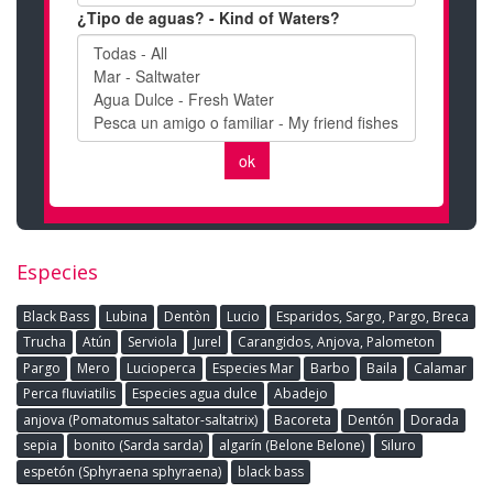
Especies
Black Bass
Lubina
Dentòn
Lucio
Esparidos, Sargo, Pargo, Breca
Trucha
Atún
Serviola
Jurel
Carangidos, Anjova, Palometon
Pargo
Mero
Lucioperca
Especies Mar
Barbo
Baila
Calamar
Perca fluviatilis
Especies agua dulce
Abadejo
anjova (Pomatomus saltator-saltatrix)
Bacoreta
Dentón
Dorada
sepia
bonito (Sarda sarda)
algarín (Belone Belone)
Siluro
espetón (Sphyraena sphyraena)
black bass