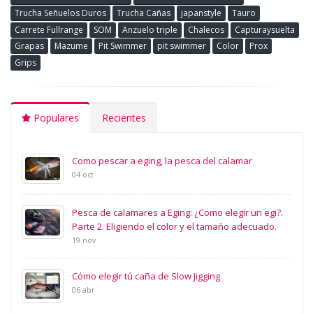
Trucha Señuelos Duros
Trucha Cañas
japanstyle
Tauro
Carrete Fullrange
SOM
Anzuelo triple
Chalecos
Capturaysuelta
Grapas
Mazume
Pit Swimmer
pit swimmer
Color
Prox
Grips
Populares
Recientes
Como pescar a eging, la pesca del calamar
04 oct
Pesca de calamares a Eging: ¿Como elegir un egi?.
Parte 2. Eligiendo el color y el tamaño adecuado.
19 nov
Cómo elegir tú caña de Slow Jigging
06 abr