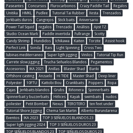
Paseantes
Concursos
Flurocarbonos
Crazy Paddle Tail
Regalos
Unitika
HMKL
Pudlee
Tutorial Tai Rubber
Xesta
Trenzados
Jerkbaits duros
Cangrejos
Stick baits
Aniversario
Power Tail Squid
regalos
Trenzado
Análisis
Ajist TZ
Studio Ocean Mark
Paddle invertida
Fullrange
Scotty
Candy Shrimp
Hundidos
Ichikawa
Kaiten
Torzite
Assist hook
Perfect Link
Sonda
Rais
Light Spinning
Cross Two
lubinas mediterraneo
Super ligth jigging
Vinilos
Tutorial Tip Run
Carrete slow jigging
Trucha Señuelos Blandos
Pegamentos
Accesorios
IKA 2021
Anillas
Blaster Shad
Bariki
Offshore casting
Anzuelo
Hi TIDE
Master Shad
Deep liner
Polyester
10FTU
Kattobi Bou
Crankbaits
Poppers
Ropa
Cajas
Jerkbaits blandos
Grubs
Riñonera
Spinnerbaits
Spinnerbait y buzzerbaits
Hèlices
Kayak
swimbaits
nudos
poliester
Petit Bomber
Nexus
TEROTERO
ten feet under
Tutorial Shore Jigging
Chema San Martin
Alberto Burundarena
Eventos
IKA 2023
TOP 3 SEÑUELOS BLANDOS 23
Super ligth jigging 2024
TOP 3 SEÑUELOS DUROS 23
TOP SEÑUELOS BLANDOS 23
TOP SEÑUELOS DUROS 23