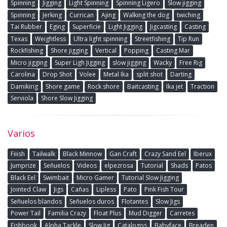
Spinning
Jigging
Light Spinning
Spinning Ligero
Slow jigging
Spinning
Jerking
Currican
Ajing
Walking the dog
twiching
Tai Rubber
Eging
Superficie
Light Jigging
Jigcasting
Casting
Texas
Weightless
Ultra light spinning
Streetfishing
Tip Run
Rockfishing
Shore jigging
Vertical
Popping
Casting Mar
Micro jigging
Super Ligh Jigging
slow jigging
Wacky
Free Rig
Carolina
Drop Shot
Volee
Metal Ika
split shot
Darting
Damikirig
Shore game
Rock shore
Baitcasting
Ika jet
Traction
Serviola
Shore Slow Jigging
Varios
Fiiish
Tailwalk
Black Minnow
Gan Craft
Crazy Sand Eel
Iberux
Jumprize
Señuelos
Videos
elpezrosa
Tutorial
Shads
Patos
Black Eel
Swimbait
Micro Gamer
Tutorial Slow Jigging
Jointed Claw
Jigs
Cañas
Lipless
Pato
Pink Fish Tour
Señuelos blandos
Señuelos duros
Flotantes
Slow Jigs
Power Tail
Familia Crazy
Float Plus
Mud Digger
Carretes
Fishbook
Alpha Tackle
Slow Jig
Catalogos
Babyface
Breaden