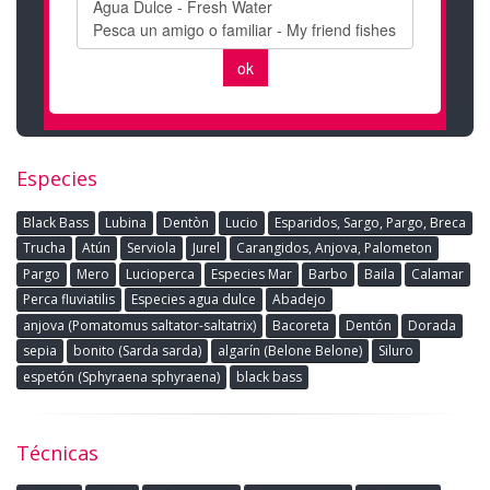
Especies
Black Bass
Lubina
Dentòn
Lucio
Esparidos, Sargo, Pargo, Breca
Trucha
Atún
Serviola
Jurel
Carangidos, Anjova, Palometon
Pargo
Mero
Lucioperca
Especies Mar
Barbo
Baila
Calamar
Perca fluviatilis
Especies agua dulce
Abadejo
anjova (Pomatomus saltator-saltatrix)
Bacoreta
Dentón
Dorada
sepia
bonito (Sarda sarda)
algarín (Belone Belone)
Siluro
espetón (Sphyraena sphyraena)
black bass
Técnicas