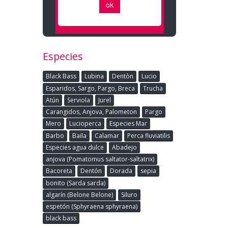
Especies
Black Bass
Lubina
Dentòn
Lucio
Esparidos, Sargo, Pargo, Breca
Trucha
Atún
Serviola
Jurel
Carangidos, Anjova, Palometon
Pargo
Mero
Lucioperca
Especies Mar
Barbo
Baila
Calamar
Perca fluviatilis
Especies agua dulce
Abadejo
anjova (Pomatomus saltator-saltatrix)
Bacoreta
Dentón
Dorada
sepia
bonito (Sarda sarda)
algarín (Belone Belone)
Siluro
espetón (Sphyraena sphyraena)
black bass