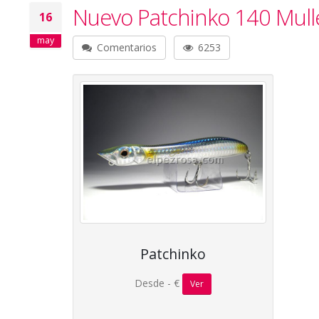
Nuevo Patchinko 140 Mull
16
may
Comentarios
6253
Patchinko
Desde - €
Ver