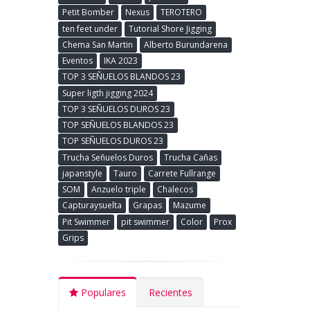
Petit Bomber
Nexus
TEROTERO
ten feet under
Tutorial Shore Jigging
Chema San Martin
Alberto Burundarena
Eventos
IKA 2023
TOP 3 SEÑUELOS BLANDOS 23
Super ligth jigging 2024
TOP 3 SEÑUELOS DUROS 23
TOP SEÑUELOS BLANDOS 23
TOP SEÑUELOS DUROS 23
Trucha Señuelos Duros
Trucha Cañas
japanstyle
Tauro
Carrete Fullrange
SOM
Anzuelo triple
Chalecos
Capturaysuelta
Grapas
Mazume
Pit Swimmer
pit swimmer
Color
Prox
Grips
Populares
Recientes