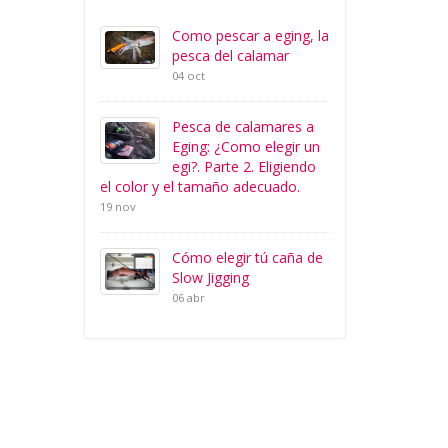
Como pescar a eging, la
pesca del calamar
04 oct
Pesca de calamares a
Eging: ¿Como elegir un
egi?. Parte 2. Eligiendo
el color y el tamaño adecuado.
19 nov
Cómo elegir tú caña de
Slow Jigging
06 abr