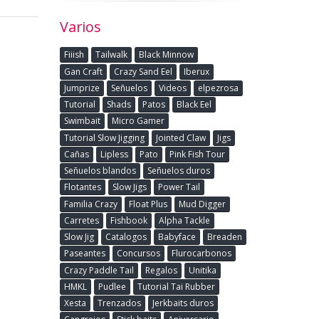
Varios
Fiiish
Tailwalk
Black Minnow
Gan Craft
Crazy Sand Eel
Iberux
Jumprize
Señuelos
Videos
elpezrosa
Tutorial
Shads
Patos
Black Eel
Swimbait
Micro Gamer
Tutorial Slow Jigging
Jointed Claw
Jigs
Cañas
Lipless
Pato
Pink Fish Tour
Señuelos blandos
Señuelos duros
Flotantes
Slow Jigs
Power Tail
Familia Crazy
Float Plus
Mud Digger
Carretes
Fishbook
Alpha Tackle
Slow Jig
Catalogos
Babyface
Breaden
Paseantes
Concursos
Flurocarbonos
Crazy Paddle Tail
Regalos
Unitika
HMKL
Pudlee
Tutorial Tai Rubber
Xesta
Trenzados
Jerkbaits duros