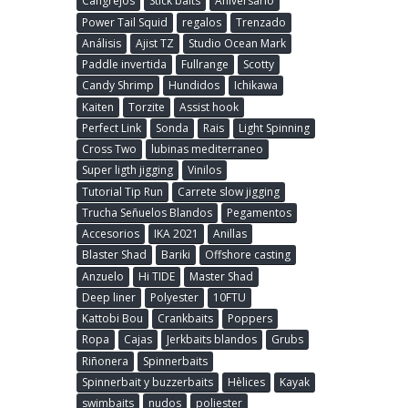
Cangrejos
Stick baits
Aniversario
Power Tail Squid
regalos
Trenzado
Análisis
Ajist TZ
Studio Ocean Mark
Paddle invertida
Fullrange
Scotty
Candy Shrimp
Hundidos
Ichikawa
Kaiten
Torzite
Assist hook
Perfect Link
Sonda
Rais
Light Spinning
Cross Two
lubinas mediterraneo
Super ligth jigging
Vinilos
Tutorial Tip Run
Carrete slow jigging
Trucha Señuelos Blandos
Pegamentos
Accesorios
IKA 2021
Anillas
Blaster Shad
Bariki
Offshore casting
Anzuelo
Hi TIDE
Master Shad
Deep liner
Polyester
10FTU
Kattobi Bou
Crankbaits
Poppers
Ropa
Cajas
Jerkbaits blandos
Grubs
Riñonera
Spinnerbaits
Spinnerbait y buzzerbaits
Hèlices
Kayak
swimbaits
nudos
poliester