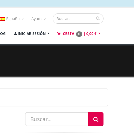
Español
Ayuda
LOG
INICIAR SESIÓN
CESTA
|
0,00 €
0