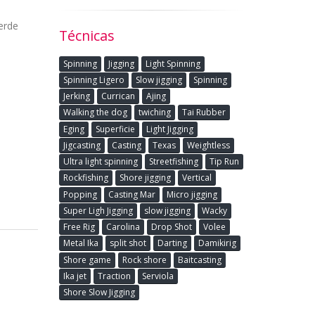
erde
Técnicas
Spinning
Jigging
Light Spinning
Spinning Ligero
Slow jigging
Spinning
Jerking
Currican
Ajing
Walking the dog
twiching
Tai Rubber
Eging
Superficie
Light Jigging
Jigcasting
Casting
Texas
Weightless
Ultra light spinning
Streetfishing
Tip Run
Rockfishing
Shore jigging
Vertical
Popping
Casting Mar
Micro jigging
Super Ligh Jigging
slow jigging
Wacky
Free Rig
Carolina
Drop Shot
Volee
Metal Ika
split shot
Darting
Damikirig
Shore game
Rock shore
Baitcasting
Ika jet
Traction
Serviola
Shore Slow Jigging