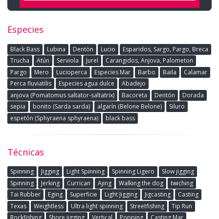
Especies
Black Bass
Lubina
Dentòn
Lucio
Esparidos, Sargo, Pargo, Breca
Trucha
Atún
Serviola
Jurel
Carangidos, Anjova, Palometon
Pargo
Mero
Lucioperca
Especies Mar
Barbo
Baila
Calamar
Perca fluviatilis
Especies agua dulce
Abadejo
anjova (Pomatomus saltator-saltatrix)
Bacoreta
Dentón
Dorada
sepia
bonito (Sarda sarda)
algarín (Belone Belone)
Siluro
espetón (Sphyraena sphyraena)
black bass
Técnicas
Spinning
Jigging
Light Spinning
Spinning Ligero
Slow jigging
Spinning
Jerking
Currican
Ajing
Walking the dog
twiching
Tai Rubber
Eging
Superficie
Light Jigging
Jigcasting
Casting
Texas
Weightless
Ultra light spinning
Streetfishing
Tip Run
Rockfishing
Shore jigging
Vertical
Popping
Casting Mar