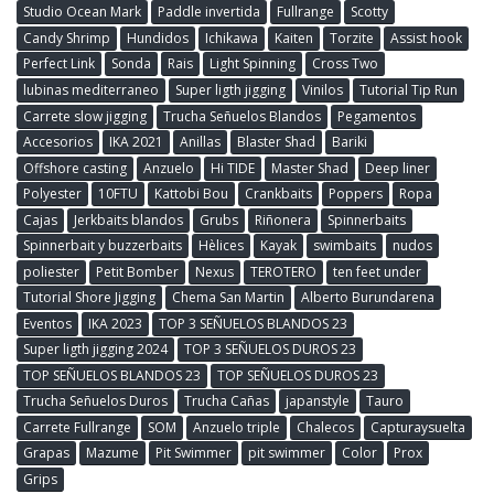
Studio Ocean Mark
Paddle invertida
Fullrange
Scotty
Candy Shrimp
Hundidos
Ichikawa
Kaiten
Torzite
Assist hook
Perfect Link
Sonda
Rais
Light Spinning
Cross Two
lubinas mediterraneo
Super ligth jigging
Vinilos
Tutorial Tip Run
Carrete slow jigging
Trucha Señuelos Blandos
Pegamentos
Accesorios
IKA 2021
Anillas
Blaster Shad
Bariki
Offshore casting
Anzuelo
Hi TIDE
Master Shad
Deep liner
Polyester
10FTU
Kattobi Bou
Crankbaits
Poppers
Ropa
Cajas
Jerkbaits blandos
Grubs
Riñonera
Spinnerbaits
Spinnerbait y buzzerbaits
Hèlices
Kayak
swimbaits
nudos
poliester
Petit Bomber
Nexus
TEROTERO
ten feet under
Tutorial Shore Jigging
Chema San Martin
Alberto Burundarena
Eventos
IKA 2023
TOP 3 SEÑUELOS BLANDOS 23
Super ligth jigging 2024
TOP 3 SEÑUELOS DUROS 23
TOP SEÑUELOS BLANDOS 23
TOP SEÑUELOS DUROS 23
Trucha Señuelos Duros
Trucha Cañas
japanstyle
Tauro
Carrete Fullrange
SOM
Anzuelo triple
Chalecos
Capturaysuelta
Grapas
Mazume
Pit Swimmer
pit swimmer
Color
Prox
Grips