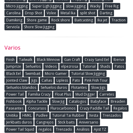
Micro jigging
Super Ligh Jigging
slow jigging
Wacky
Free Rig
Carolina
Drop Shot
Volee
Metal Ika
split shot
Darting
Damikirig
Shore game
Rock shore
Baitcasting
Ika jet
Traction
Serviola
Shore Slow Jigging
Varios
Fiiish
Tailwalk
Black Minnow
Gan Craft
Crazy Sand Eel
Iberux
Jumprize
Señuelos
Videos
elpezrosa
Tutorial
Shads
Patos
Black Eel
Swimbait
Micro Gamer
Tutorial Slow Jigging
Jointed Claw
Jigs
Cañas
Lipless
Pato
Pink Fish Tour
Señuelos blandos
Señuelos duros
Flotantes
Slow Jigs
Power Tail
Familia Crazy
Float Plus
Mud Digger
Carretes
Fishbook
Alpha Tackle
Slow Jig
Catalogos
Babyface
Breaden
Paseantes
Concursos
Flurocarbonos
Crazy Paddle Tail
Regalos
Unitika
HMKL
Pudlee
Tutorial Tai Rubber
Xesta
Trenzados
Jerkbaits duros
Cangrejos
Stick baits
Aniversario
Power Tail Squid
regalos
Trenzado
Análisis
Ajist TZ