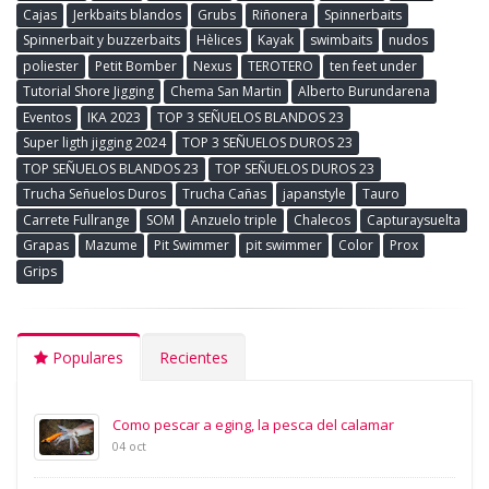
Cajas
Jerkbaits blandos
Grubs
Riñonera
Spinnerbaits
Spinnerbait y buzzerbaits
Hèlices
Kayak
swimbaits
nudos
poliester
Petit Bomber
Nexus
TEROTERO
ten feet under
Tutorial Shore Jigging
Chema San Martin
Alberto Burundarena
Eventos
IKA 2023
TOP 3 SEÑUELOS BLANDOS 23
Super ligth jigging 2024
TOP 3 SEÑUELOS DUROS 23
TOP SEÑUELOS BLANDOS 23
TOP SEÑUELOS DUROS 23
Trucha Señuelos Duros
Trucha Cañas
japanstyle
Tauro
Carrete Fullrange
SOM
Anzuelo triple
Chalecos
Capturaysuelta
Grapas
Mazume
Pit Swimmer
pit swimmer
Color
Prox
Grips
Populares
Recientes
Como pescar a eging, la pesca del calamar
04 oct