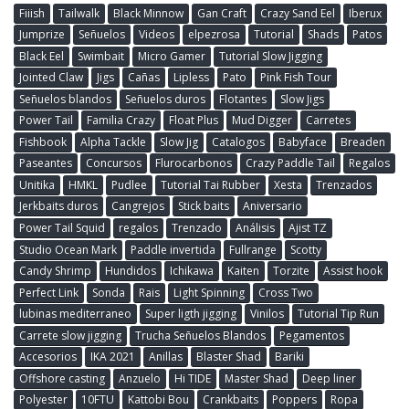
Fiiish
Tailwalk
Black Minnow
Gan Craft
Crazy Sand Eel
Iberux
Jumprize
Señuelos
Videos
elpezrosa
Tutorial
Shads
Patos
Black Eel
Swimbait
Micro Gamer
Tutorial Slow Jigging
Jointed Claw
Jigs
Cañas
Lipless
Pato
Pink Fish Tour
Señuelos blandos
Señuelos duros
Flotantes
Slow Jigs
Power Tail
Familia Crazy
Float Plus
Mud Digger
Carretes
Fishbook
Alpha Tackle
Slow Jig
Catalogos
Babyface
Breaden
Paseantes
Concursos
Flurocarbonos
Crazy Paddle Tail
Regalos
Unitika
HMKL
Pudlee
Tutorial Tai Rubber
Xesta
Trenzados
Jerkbaits duros
Cangrejos
Stick baits
Aniversario
Power Tail Squid
regalos
Trenzado
Análisis
Ajist TZ
Studio Ocean Mark
Paddle invertida
Fullrange
Scotty
Candy Shrimp
Hundidos
Ichikawa
Kaiten
Torzite
Assist hook
Perfect Link
Sonda
Rais
Light Spinning
Cross Two
lubinas mediterraneo
Super ligth jigging
Vinilos
Tutorial Tip Run
Carrete slow jigging
Trucha Señuelos Blandos
Pegamentos
Accesorios
IKA 2021
Anillas
Blaster Shad
Bariki
Offshore casting
Anzuelo
Hi TIDE
Master Shad
Deep liner
Polyester
10FTU
Kattobi Bou
Crankbaits
Poppers
Ropa