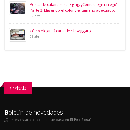
Pesca de calamares a Eging: ¿Como elegir un egi?.
Parte 2. Eligiendo el color y el tamaño adecuado.
19 nov
Cómo elegir tú caña de Slow Jigging
06 abr
Contacta
B
oletín de novedades
¿Quieres estar al día de lo que pasa en
El Pez Rosa
?