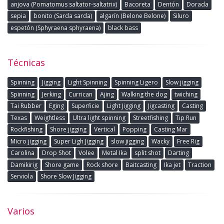
anjova (Pomatomus saltator-saltatrix)
Bacoreta
Dentón
Dorada
sepia
bonito (Sarda sarda)
algarín (Belone Belone)
Siluro
espetón (Sphyraena sphyraena)
black bass
Técnicas
Spinning
Jigging
Light Spinning
Spinning Ligero
Slow jigging
Spinning
Jerking
Currican
Ajing
Walking the dog
twiching
Tai Rubber
Eging
Superficie
Light Jigging
Jigcasting
Casting
Texas
Weightless
Ultra light spinning
Streetfishing
Tip Run
Rockfishing
Shore jigging
Vertical
Popping
Casting Mar
Micro jigging
Super Ligh Jigging
slow jigging
Wacky
Free Rig
Carolina
Drop Shot
Volee
Metal Ika
split shot
Darting
Damikirig
Shore game
Rock shore
Baitcasting
Ika jet
Traction
Serviola
Shore Slow Jigging
Varios