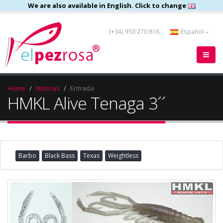
We are also available in English. Click to change
(+34) 950 270 816
Español
Home
Noticias
Entrada
HMKL Alive Tenaga 3´´
Barbo
Black Bass
Texas
Weightless