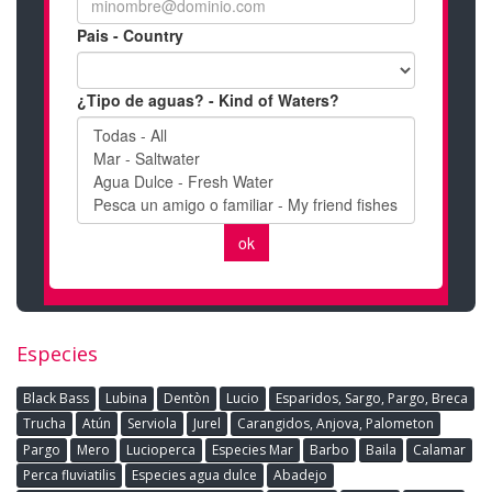
Especies
Black Bass
Lubina
Dentòn
Lucio
Esparidos, Sargo, Pargo, Breca
Trucha
Atún
Serviola
Jurel
Carangidos, Anjova, Palometon
Pargo
Mero
Lucioperca
Especies Mar
Barbo
Baila
Calamar
Perca fluviatilis
Especies agua dulce
Abadejo