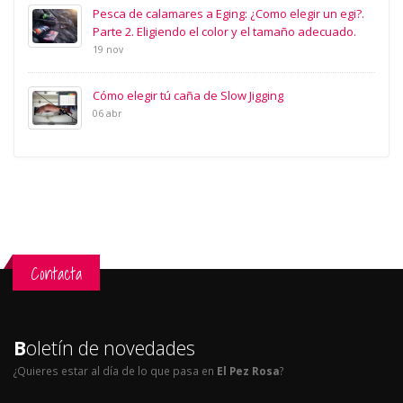
Pesca de calamares a Eging: ¿Como elegir un egi?.
Parte 2. Eligiendo el color y el tamaño adecuado.
19 nov
Cómo elegir tú caña de Slow Jigging
06 abr
Contacta
B
oletín de novedades
¿Quieres estar al día de lo que pasa en
El Pez Rosa
?