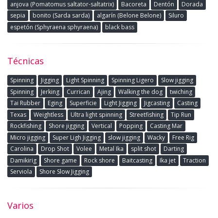
anjova (Pomatomus saltator-saltatrix)
Bacoreta
Dentón
Dorada
sepia
bonito (Sarda sarda)
algarín (Belone Belone)
Siluro
espetón (Sphyraena sphyraena)
black bass
Técnicas
Spinning
Jigging
Light Spinning
Spinning Ligero
Slow jigging
Spinning
Jerking
Currican
Ajing
Walking the dog
twiching
Tai Rubber
Eging
Superficie
Light Jigging
Jigcasting
Casting
Texas
Weightless
Ultra light spinning
Streetfishing
Tip Run
Rockfishing
Shore jigging
Vertical
Popping
Casting Mar
Micro jigging
Super Ligh Jigging
slow jigging
Wacky
Free Rig
Carolina
Drop Shot
Volee
Metal Ika
split shot
Darting
Damikirig
Shore game
Rock shore
Baitcasting
Ika jet
Traction
Serviola
Shore Slow Jigging
Varios