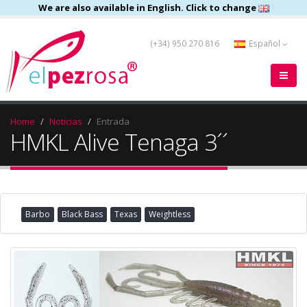
We are also available in English. Click to change
(+34) 950 270 816
Español
Home
Noticias
Entrada
HMKL Alive Tenaga 3´´
Barbo
Black Bass
Texas
Weightless