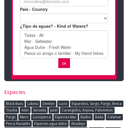
Especies
Black Bass
Lubina
Dentòn
Lucio
Esparidos, Sargo, Pargo, Breca
Trucha
Atún
Serviola
Jurel
Carangidos, Anjova, Palometon
Pargo
Mero
Lucioperca
Especies Mar
Barbo
Baila
Calamar
Perca fluviatilis
Especies agua dulce
Abadejo