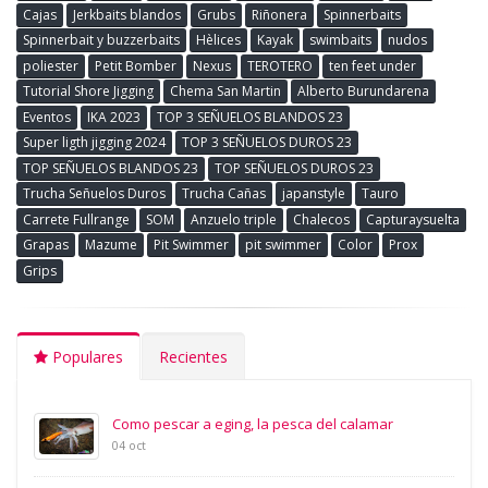
Cajas
Jerkbaits blandos
Grubs
Riñonera
Spinnerbaits
Spinnerbait y buzzerbaits
Hèlices
Kayak
swimbaits
nudos
poliester
Petit Bomber
Nexus
TEROTERO
ten feet under
Tutorial Shore Jigging
Chema San Martin
Alberto Burundarena
Eventos
IKA 2023
TOP 3 SEÑUELOS BLANDOS 23
Super ligth jigging 2024
TOP 3 SEÑUELOS DUROS 23
TOP SEÑUELOS BLANDOS 23
TOP SEÑUELOS DUROS 23
Trucha Señuelos Duros
Trucha Cañas
japanstyle
Tauro
Carrete Fullrange
SOM
Anzuelo triple
Chalecos
Capturaysuelta
Grapas
Mazume
Pit Swimmer
pit swimmer
Color
Prox
Grips
Populares
Recientes
Como pescar a eging, la pesca del calamar
04 oct