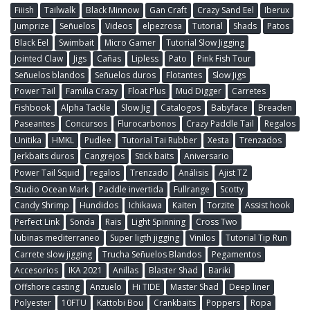
Fiiish
Tailwalk
Black Minnow
Gan Craft
Crazy Sand Eel
Iberux
Jumprize
Señuelos
Videos
elpezrosa
Tutorial
Shads
Patos
Black Eel
Swimbait
Micro Gamer
Tutorial Slow Jigging
Jointed Claw
Jigs
Cañas
Lipless
Pato
Pink Fish Tour
Señuelos blandos
Señuelos duros
Flotantes
Slow Jigs
Power Tail
Familia Crazy
Float Plus
Mud Digger
Carretes
Fishbook
Alpha Tackle
Slow Jig
Catalogos
Babyface
Breaden
Paseantes
Concursos
Flurocarbonos
Crazy Paddle Tail
Regalos
Unitika
HMKL
Pudlee
Tutorial Tai Rubber
Xesta
Trenzados
Jerkbaits duros
Cangrejos
Stick baits
Aniversario
Power Tail Squid
regalos
Trenzado
Análisis
Ajist TZ
Studio Ocean Mark
Paddle invertida
Fullrange
Scotty
Candy Shrimp
Hundidos
Ichikawa
Kaiten
Torzite
Assist hook
Perfect Link
Sonda
Rais
Light Spinning
Cross Two
lubinas mediterraneo
Super ligth jigging
Vinilos
Tutorial Tip Run
Carrete slow jigging
Trucha Señuelos Blandos
Pegamentos
Accesorios
IKA 2021
Anillas
Blaster Shad
Bariki
Offshore casting
Anzuelo
Hi TIDE
Master Shad
Deep liner
Polyester
10FTU
Kattobi Bou
Crankbaits
Poppers
Ropa