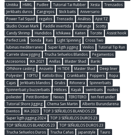
Unitika
HMKL
Pudlee
Tutorial Tai Rubber
Xesta
Trenzados
Jerkbaits duros
Cangrejos
Stick baits
Aniversario
Power Tail Squid
regalos
Trenzado
Análisis
Ajist TZ
Studio Ocean Mark
Paddle invertida
Fullrange
Scotty
Candy Shrimp
Hundidos
Ichikawa
Kaiten
Torzite
Assist hook
Perfect Link
Sonda
Rais
Light Spinning
Cross Two
lubinas mediterraneo
Super ligth jigging
Vinilos
Tutorial Tip Run
Carrete slow jigging
Trucha Señuelos Blandos
Pegamentos
Accesorios
IKA 2021
Anillas
Blaster Shad
Bariki
Offshore casting
Anzuelo
Hi TIDE
Master Shad
Deep liner
Polyester
10FTU
Kattobi Bou
Crankbaits
Poppers
Ropa
Cajas
Jerkbaits blandos
Grubs
Riñonera
Spinnerbaits
Spinnerbait y buzzerbaits
Hèlices
Kayak
swimbaits
nudos
poliester
Petit Bomber
Nexus
TEROTERO
ten feet under
Tutorial Shore Jigging
Chema San Martin
Alberto Burundarena
Eventos
IKA 2023
TOP 3 SEÑUELOS BLANDOS 23
Super ligth jigging 2024
TOP 3 SEÑUELOS DUROS 23
TOP SEÑUELOS BLANDOS 23
TOP SEÑUELOS DUROS 23
Trucha Señuelos Duros
Trucha Cañas
japanstyle
Tauro