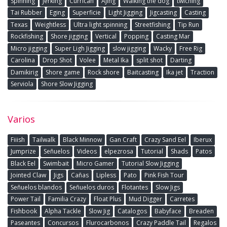
Spinning
Jerking
Currican
Ajing
Walking the dog
twiching
Tai Rubber
Eging
Superficie
Light Jigging
Jigcasting
Casting
Texas
Weightless
Ultra light spinning
Streetfishing
Tip Run
Rockfishing
Shore jigging
Vertical
Popping
Casting Mar
Micro jigging
Super Ligh Jigging
slow jigging
Wacky
Free Rig
Carolina
Drop Shot
Volee
Metal Ika
split shot
Darting
Damikirig
Shore game
Rock shore
Baitcasting
Ika jet
Traction
Serviola
Shore Slow Jigging
Varios
Fiiish
Tailwalk
Black Minnow
Gan Craft
Crazy Sand Eel
Iberux
Jumprize
Señuelos
Videos
elpezrosa
Tutorial
Shads
Patos
Black Eel
Swimbait
Micro Gamer
Tutorial Slow Jigging
Jointed Claw
Jigs
Cañas
Lipless
Pato
Pink Fish Tour
Señuelos blandos
Señuelos duros
Flotantes
Slow Jigs
Power Tail
Familia Crazy
Float Plus
Mud Digger
Carretes
Fishbook
Alpha Tackle
Slow Jig
Catalogos
Babyface
Breaden
Paseantes
Concursos
Flurocarbonos
Crazy Paddle Tail
Regalos