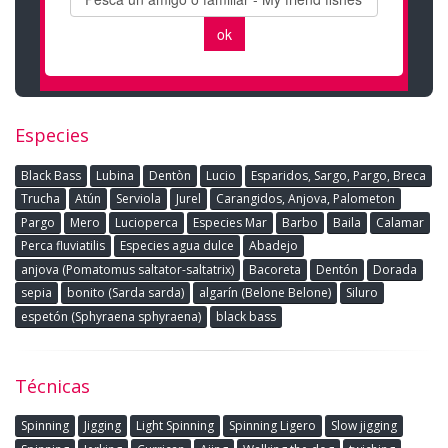
Especies
Black Bass
Lubina
Dentòn
Lucio
Esparidos, Sargo, Pargo, Breca
Trucha
Atún
Serviola
Jurel
Carangidos, Anjova, Palometon
Pargo
Mero
Lucioperca
Especies Mar
Barbo
Baila
Calamar
Perca fluviatilis
Especies agua dulce
Abadejo
anjova (Pomatomus saltator-saltatrix)
Bacoreta
Dentón
Dorada
sepia
bonito (Sarda sarda)
algarín (Belone Belone)
Siluro
espetón (Sphyraena sphyraena)
black bass
Técnicas
Spinning
Jigging
Light Spinning
Spinning Ligero
Slow jigging