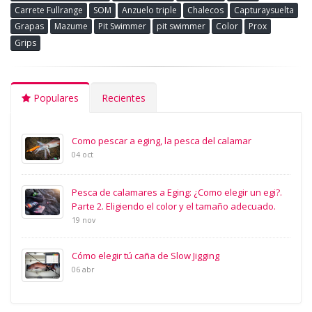
Carrete Fullrange
SOM
Anzuelo triple
Chalecos
Capturaysuelta
Grapas
Mazume
Pit Swimmer
pit swimmer
Color
Prox
Grips
Populares
Recientes
Como pescar a eging, la pesca del calamar
04 oct
Pesca de calamares a Eging: ¿Como elegir un egi?.
Parte 2. Eligiendo el color y el tamaño adecuado.
19 nov
Cómo elegir tú caña de Slow Jigging
06 abr