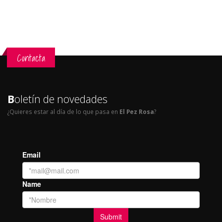
Contacta
B
oletín de novedades
¿Quieres estar al día de lo que pasa en
El Pez Rosa
?