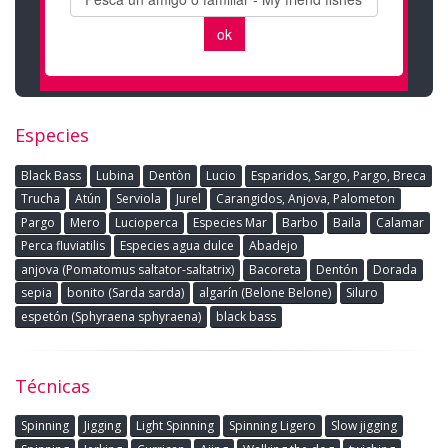
Especies
Black Bass
Lubina
Dentòn
Lucio
Esparidos, Sargo, Pargo, Breca
Trucha
Atún
Serviola
Jurel
Carangidos, Anjova, Palometon
Pargo
Mero
Lucioperca
Especies Mar
Barbo
Baila
Calamar
Perca fluviatilis
Especies agua dulce
Abadejo
anjova (Pomatomus saltator-saltatrix)
Bacoreta
Dentón
Dorada
sepia
bonito (Sarda sarda)
algarín (Belone Belone)
Siluro
espetón (Sphyraena sphyraena)
black bass
Técnicas
Spinning
Jigging
Light Spinning
Spinning Ligero
Slow jigging