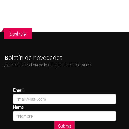
Contacta
B
oletín de novedades
¿Quieres estar al día de lo que pasa en
El Pez Rosa
?