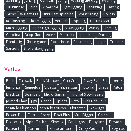
Spinning
Jerking
Currican
Ajing
Walking the dog
twiching
Tai Rubber
Eging
Superficie
Light Jigging
Jigcasting
Casting
Texas
Weightless
Ultra light spinning
Streetfishing
Tip Run
Rockfishing
Shore jigging
Vertical
Popping
Casting Mar
Micro jigging
Super Ligh Jigging
slow jigging
Wacky
Free Rig
Carolina
Drop Shot
Volee
Metal Ika
split shot
Darting
Damikirig
Shore game
Rock shore
Baitcasting
Ika jet
Traction
Serviola
Shore Slow Jigging
Varios
Fiiish
Tailwalk
Black Minnow
Gan Craft
Crazy Sand Eel
Iberux
Jumprize
Señuelos
Videos
elpezrosa
Tutorial
Shads
Patos
Black Eel
Swimbait
Micro Gamer
Tutorial Slow Jigging
Jointed Claw
Jigs
Cañas
Lipless
Pato
Pink Fish Tour
Señuelos blandos
Señuelos duros
Flotantes
Slow Jigs
Power Tail
Familia Crazy
Float Plus
Mud Digger
Carretes
Fishbook
Alpha Tackle
Slow Jig
Catalogos
Babyface
Breaden
Paseantes
Concursos
Flurocarbonos
Crazy Paddle Tail
Regalos