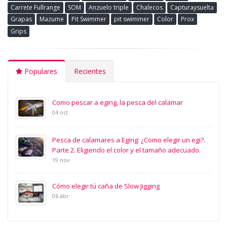
Carrete Fullrange
SOM
Anzuelo triple
Chalecos
Capturaysuelta
Grapas
Mazume
Pit Swimmer
pit swimmer
Color
Prox
Grips
Populares
Recientes
Como pescar a eging, la pesca del calamar
04 oct
Pesca de calamares a Eging: ¿Como elegir un egi?.
Parte 2. Eligiendo el color y el tamaño adecuado.
19 nov
Cómo elegir tú caña de Slow Jigging
06 abr