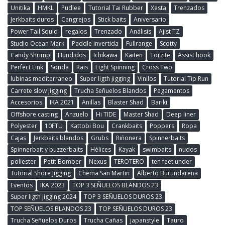
Unitika
HMKL
Pudlee
Tutorial Tai Rubber
Xesta
Trenzados
Jerkbaits duros
Cangrejos
Stick baits
Aniversario
Power Tail Squid
regalos
Trenzado
Análisis
Ajist TZ
Studio Ocean Mark
Paddle invertida
Fullrange
Scotty
Candy Shrimp
Hundidos
Ichikawa
Kaiten
Torzite
Assist hook
Perfect Link
Sonda
Rais
Light Spinning
Cross Two
lubinas mediterraneo
Super ligth jigging
Vinilos
Tutorial Tip Run
Carrete slow jigging
Trucha Señuelos Blandos
Pegamentos
Accesorios
IKA 2021
Anillas
Blaster Shad
Bariki
Offshore casting
Anzuelo
Hi TIDE
Master Shad
Deep liner
Polyester
10FTU
Kattobi Bou
Crankbaits
Poppers
Ropa
Cajas
Jerkbaits blandos
Grubs
Riñonera
Spinnerbaits
Spinnerbait y buzzerbaits
Hèlices
Kayak
swimbaits
nudos
poliester
Petit Bomber
Nexus
TEROTERO
ten feet under
Tutorial Shore Jigging
Chema San Martin
Alberto Burundarena
Eventos
IKA 2023
TOP 3 SEÑUELOS BLANDOS 23
Super ligth jigging 2024
TOP 3 SEÑUELOS DUROS 23
TOP SEÑUELOS BLANDOS 23
TOP SEÑUELOS DUROS 23
Trucha Señuelos Duros
Trucha Cañas
japanstyle
Tauro