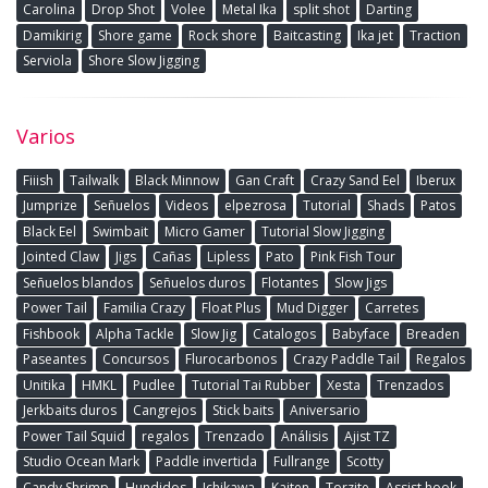
Carolina
Drop Shot
Volee
Metal Ika
split shot
Darting
Damikirig
Shore game
Rock shore
Baitcasting
Ika jet
Traction
Serviola
Shore Slow Jigging
Varios
Fiiish
Tailwalk
Black Minnow
Gan Craft
Crazy Sand Eel
Iberux
Jumprize
Señuelos
Videos
elpezrosa
Tutorial
Shads
Patos
Black Eel
Swimbait
Micro Gamer
Tutorial Slow Jigging
Jointed Claw
Jigs
Cañas
Lipless
Pato
Pink Fish Tour
Señuelos blandos
Señuelos duros
Flotantes
Slow Jigs
Power Tail
Familia Crazy
Float Plus
Mud Digger
Carretes
Fishbook
Alpha Tackle
Slow Jig
Catalogos
Babyface
Breaden
Paseantes
Concursos
Flurocarbonos
Crazy Paddle Tail
Regalos
Unitika
HMKL
Pudlee
Tutorial Tai Rubber
Xesta
Trenzados
Jerkbaits duros
Cangrejos
Stick baits
Aniversario
Power Tail Squid
regalos
Trenzado
Análisis
Ajist TZ
Studio Ocean Mark
Paddle invertida
Fullrange
Scotty
Candy Shrimp
Hundidos
Ichikawa
Kaiten
Torzite
Assist hook