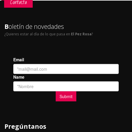
Contacta
B
oletín de novedades
¿Quieres estar al día de lo que pasa en
El Pez Rosa
?
Pregúntanos