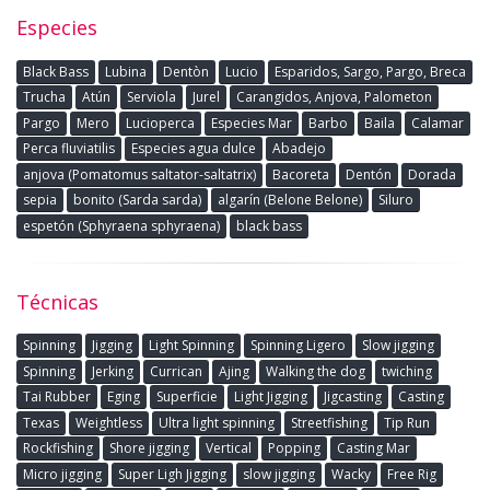
Especies
Black Bass
Lubina
Dentòn
Lucio
Esparidos, Sargo, Pargo, Breca
Trucha
Atún
Serviola
Jurel
Carangidos, Anjova, Palometon
Pargo
Mero
Lucioperca
Especies Mar
Barbo
Baila
Calamar
Perca fluviatilis
Especies agua dulce
Abadejo
anjova (Pomatomus saltator-saltatrix)
Bacoreta
Dentón
Dorada
sepia
bonito (Sarda sarda)
algarín (Belone Belone)
Siluro
espetón (Sphyraena sphyraena)
black bass
Técnicas
Spinning
Jigging
Light Spinning
Spinning Ligero
Slow jigging
Spinning
Jerking
Currican
Ajing
Walking the dog
twiching
Tai Rubber
Eging
Superficie
Light Jigging
Jigcasting
Casting
Texas
Weightless
Ultra light spinning
Streetfishing
Tip Run
Rockfishing
Shore jigging
Vertical
Popping
Casting Mar
Micro jigging
Super Ligh Jigging
slow jigging
Wacky
Free Rig