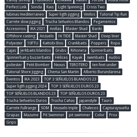
Perfect Link
Sonda
Rais
Light Spinning
Cross Two
lubinas mediterraneo
Super ligth jigging
Vinilos
Tutorial Tip Run
Carrete slow jigging
Trucha Señuelos Blandos
Pegamentos
Accesorios
IKA 2021
Anillas
Blaster Shad
Bariki
Offshore casting
Anzuelo
Hi TIDE
Master Shad
Deep liner
Polyester
10FTU
Kattobi Bou
Crankbaits
Poppers
Ropa
Cajas
Jerkbaits blandos
Grubs
Riñonera
Spinnerbaits
Spinnerbait y buzzerbaits
Hèlices
Kayak
swimbaits
nudos
poliester
Petit Bomber
Nexus
TEROTERO
ten feet under
Tutorial Shore Jigging
Chema San Martin
Alberto Burundarena
Eventos
IKA 2023
TOP 3 SEÑUELOS BLANDOS 23
Super ligth jigging 2024
TOP 3 SEÑUELOS DUROS 23
TOP SEÑUELOS BLANDOS 23
TOP SEÑUELOS DUROS 23
Trucha Señuelos Duros
Trucha Cañas
japanstyle
Tauro
Carrete Fullrange
SOM
Anzuelo triple
Chalecos
Capturaysuelta
Grapas
Mazume
Pit Swimmer
pit swimmer
Color
Prox
Grips