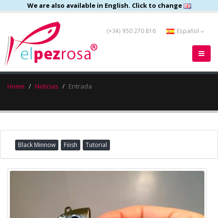
We are also available in English. Click to change
(+34) 950 270 816
Español
Home
Noticias
Entrada
Black Minnow
Fiiish
Tutorial