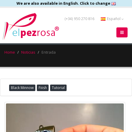
We are also available in English. Click to change
(+34) 950 270 816
Español
Home
Noticias
Entrada
Black Minnow
Fiiish
Tutorial