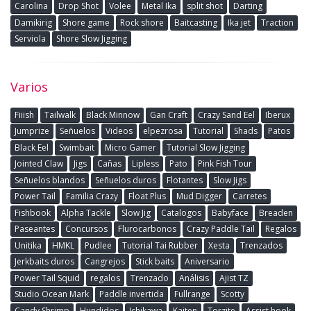
Carolina
Drop Shot
Volee
Metal Ika
split shot
Darting
Damikirig
Shore game
Rock shore
Baitcasting
Ika jet
Traction
Serviola
Shore Slow Jigging
Varios
Fiiish
Tailwalk
Black Minnow
Gan Craft
Crazy Sand Eel
Iberux
Jumprize
Señuelos
Videos
elpezrosa
Tutorial
Shads
Patos
Black Eel
Swimbait
Micro Gamer
Tutorial Slow Jigging
Jointed Claw
Jigs
Cañas
Lipless
Pato
Pink Fish Tour
Señuelos blandos
Señuelos duros
Flotantes
Slow Jigs
Power Tail
Familia Crazy
Float Plus
Mud Digger
Carretes
Fishbook
Alpha Tackle
Slow Jig
Catalogos
Babyface
Breaden
Paseantes
Concursos
Flurocarbonos
Crazy Paddle Tail
Regalos
Unitika
HMKL
Pudlee
Tutorial Tai Rubber
Xesta
Trenzados
Jerkbaits duros
Cangrejos
Stick baits
Aniversario
Power Tail Squid
regalos
Trenzado
Análisis
Ajist TZ
Studio Ocean Mark
Paddle invertida
Fullrange
Scotty
Candy Shrimp
Hundidos
Ichikawa
Kaiten
Torzite
Assist hook