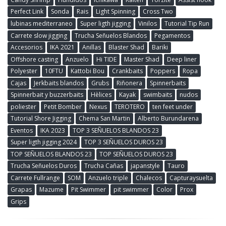
Perfect Link
Sonda
Rais
Light Spinning
Cross Two
lubinas mediterraneo
Super ligth jigging
Vinilos
Tutorial Tip Run
Carrete slow jigging
Trucha Señuelos Blandos
Pegamentos
Accesorios
IKA 2021
Anillas
Blaster Shad
Bariki
Offshore casting
Anzuelo
Hi TIDE
Master Shad
Deep liner
Polyester
10FTU
Kattobi Bou
Crankbaits
Poppers
Ropa
Cajas
Jerkbaits blandos
Grubs
Riñonera
Spinnerbaits
Spinnerbait y buzzerbaits
Hèlices
Kayak
swimbaits
nudos
poliester
Petit Bomber
Nexus
TEROTERO
ten feet under
Tutorial Shore Jigging
Chema San Martin
Alberto Burundarena
Eventos
IKA 2023
TOP 3 SEÑUELOS BLANDOS 23
Super ligth jigging 2024
TOP 3 SEÑUELOS DUROS 23
TOP SEÑUELOS BLANDOS 23
TOP SEÑUELOS DUROS 23
Trucha Señuelos Duros
Trucha Cañas
japanstyle
Tauro
Carrete Fullrange
SOM
Anzuelo triple
Chalecos
Capturaysuelta
Grapas
Mazume
Pit Swimmer
pit swimmer
Color
Prox
Grips