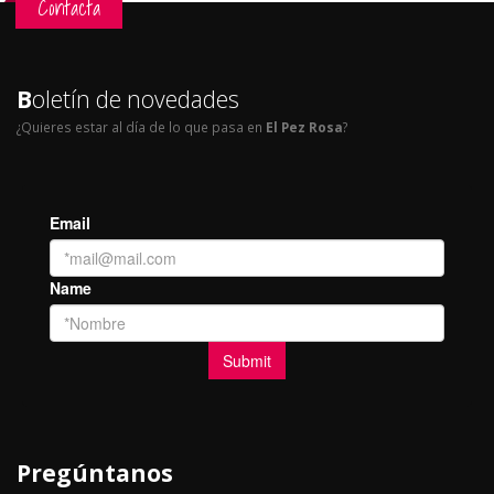
Contacta
B
oletín de novedades
¿Quieres estar al día de lo que pasa en
El Pez Rosa
?
Pregúntanos