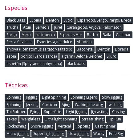
Especies
Black Bass
Lubina
Dentòn
Lucio
Esparidos, Sargo, Pargo, Breca
Trucha
Atún
Serviola
Jurel
Carangidos, Anjova, Palometon
Pargo
Mero
Lucioperca
Especies Mar
Barbo
Baila
Calamar
Perca fluviatilis
Especies agua dulce
Abadejo
anjova (Pomatomus saltator-saltatrix)
Bacoreta
Dentón
Dorada
sepia
bonito (Sarda sarda)
algarín (Belone Belone)
Siluro
espetón (Sphyraena sphyraena)
black bass
Técnicas
Spinning
Jigging
Light Spinning
Spinning Ligero
Slow jigging
Spinning
Jerking
Currican
Ajing
Walking the dog
twiching
Tai Rubber
Eging
Superficie
Light Jigging
Jigcasting
Casting
Texas
Weightless
Ultra light spinning
Streetfishing
Tip Run
Rockfishing
Shore jigging
Vertical
Popping
Casting Mar
Micro jigging
Super Ligh Jigging
slow jigging
Wacky
Free Rig