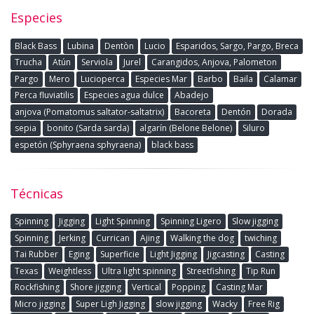
Especies
Black Bass
Lubina
Dentòn
Lucio
Esparidos, Sargo, Pargo, Breca
Trucha
Atún
Serviola
Jurel
Carangidos, Anjova, Palometon
Pargo
Mero
Lucioperca
Especies Mar
Barbo
Baila
Calamar
Perca fluviatilis
Especies agua dulce
Abadejo
anjova (Pomatomus saltator-saltatrix)
Bacoreta
Dentón
Dorada
sepia
bonito (Sarda sarda)
algarín (Belone Belone)
Siluro
espetón (Sphyraena sphyraena)
black bass
Técnicas
Spinning
Jigging
Light Spinning
Spinning Ligero
Slow jigging
Spinning
Jerking
Currican
Ajing
Walking the dog
twiching
Tai Rubber
Eging
Superficie
Light Jigging
Jigcasting
Casting
Texas
Weightless
Ultra light spinning
Streetfishing
Tip Run
Rockfishing
Shore jigging
Vertical
Popping
Casting Mar
Micro jigging
Super Ligh Jigging
slow jigging
Wacky
Free Rig