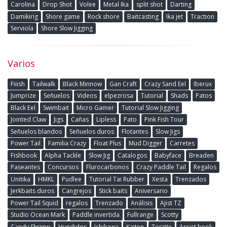
Carolina
Drop Shot
Volee
Metal Ika
split shot
Darting
Damikirig
Shore game
Rock shore
Baitcasting
Ika jet
Traction
Serviola
Shore Slow Jigging
Varios
Fiiish
Tailwalk
Black Minnow
Gan Craft
Crazy Sand Eel
Iberux
Jumprize
Señuelos
Videos
elpezrosa
Tutorial
Shads
Patos
Black Eel
Swimbait
Micro Gamer
Tutorial Slow Jigging
Jointed Claw
Jigs
Cañas
Lipless
Pato
Pink Fish Tour
Señuelos blandos
Señuelos duros
Flotantes
Slow Jigs
Power Tail
Familia Crazy
Float Plus
Mud Digger
Carretes
Fishbook
Alpha Tackle
Slow Jig
Catalogos
Babyface
Breaden
Paseantes
Concursos
Flurocarbonos
Crazy Paddle Tail
Regalos
Unitika
HMKL
Pudlee
Tutorial Tai Rubber
Xesta
Trenzados
Jerkbaits duros
Cangrejos
Stick baits
Aniversario
Power Tail Squid
regalos
Trenzado
Análisis
Ajist TZ
Studio Ocean Mark
Paddle invertida
Fullrange
Scotty
Candy Shrimp
Hundidos
Ichikawa
Kaiten
Torzite
Assist hook