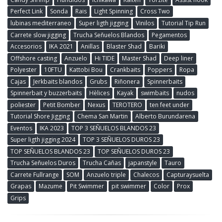
Perfect Link
Sonda
Rais
Light Spinning
Cross Two
lubinas mediterraneo
Super ligth jigging
Vinilos
Tutorial Tip Run
Carrete slow jigging
Trucha Señuelos Blandos
Pegamentos
Accesorios
IKA 2021
Anillas
Blaster Shad
Bariki
Offshore casting
Anzuelo
Hi TIDE
Master Shad
Deep liner
Polyester
10FTU
Kattobi Bou
Crankbaits
Poppers
Ropa
Cajas
Jerkbaits blandos
Grubs
Riñonera
Spinnerbaits
Spinnerbait y buzzerbaits
Hèlices
Kayak
swimbaits
nudos
poliester
Petit Bomber
Nexus
TEROTERO
ten feet under
Tutorial Shore Jigging
Chema San Martin
Alberto Burundarena
Eventos
IKA 2023
TOP 3 SEÑUELOS BLANDOS 23
Super ligth jigging 2024
TOP 3 SEÑUELOS DUROS 23
TOP SEÑUELOS BLANDOS 23
TOP SEÑUELOS DUROS 23
Trucha Señuelos Duros
Trucha Cañas
japanstyle
Tauro
Carrete Fullrange
SOM
Anzuelo triple
Chalecos
Capturaysuelta
Grapas
Mazume
Pit Swimmer
pit swimmer
Color
Prox
Grips