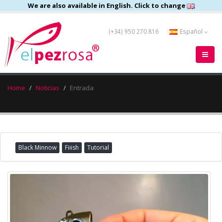
We are also available in English. Click to change
(+34) 950 270 816
Español
Home
Noticias
Entrada
Black Minnow
Fiiish
Tutorial