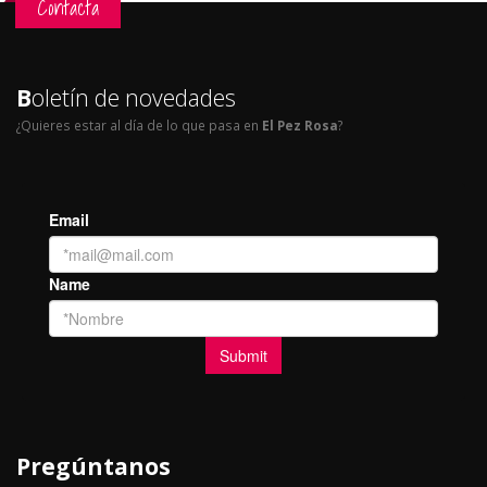
Contacta
B
oletín de novedades
¿Quieres estar al día de lo que pasa en
El Pez Rosa
?
Pregúntanos