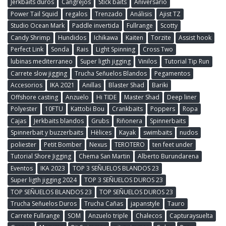
Jerkbaits duros
Cangrejos
Stick baits
Aniversario
Power Tail Squid
regalos
Trenzado
Análisis
Ajist TZ
Studio Ocean Mark
Paddle invertida
Fullrange
Scotty
Candy Shrimp
Hundidos
Ichikawa
Kaiten
Torzite
Assist hook
Perfect Link
Sonda
Rais
Light Spinning
Cross Two
lubinas mediterraneo
Super ligth jigging
Vinilos
Tutorial Tip Run
Carrete slow jigging
Trucha Señuelos Blandos
Pegamentos
Accesorios
IKA 2021
Anillas
Blaster Shad
Bariki
Offshore casting
Anzuelo
Hi TIDE
Master Shad
Deep liner
Polyester
10FTU
Kattobi Bou
Crankbaits
Poppers
Ropa
Cajas
Jerkbaits blandos
Grubs
Riñonera
Spinnerbaits
Spinnerbait y buzzerbaits
Hèlices
Kayak
swimbaits
nudos
poliester
Petit Bomber
Nexus
TEROTERO
ten feet under
Tutorial Shore Jigging
Chema San Martin
Alberto Burundarena
Eventos
IKA 2023
TOP 3 SEÑUELOS BLANDOS 23
Super ligth jigging 2024
TOP 3 SEÑUELOS DUROS 23
TOP SEÑUELOS BLANDOS 23
TOP SEÑUELOS DUROS 23
Trucha Señuelos Duros
Trucha Cañas
japanstyle
Tauro
Carrete Fullrange
SOM
Anzuelo triple
Chalecos
Capturaysuelta