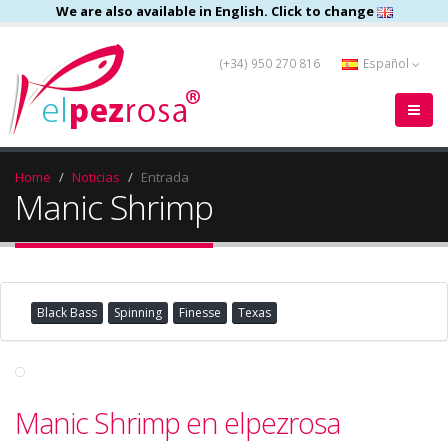
We are also available in English. Click to change
(+34) 950 270 816
Español
Home
Noticias
Entrada
Manic Shrimp
Black Bass
Spinning
Finesse
Texas
Manic Shrimp en elpezrosa