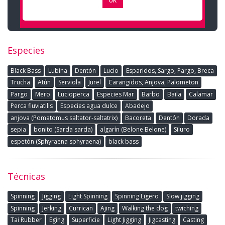
Especies
Black Bass
Lubina
Dentòn
Lucio
Esparidos, Sargo, Pargo, Breca
Trucha
Atún
Serviola
Jurel
Carangidos, Anjova, Palometon
Pargo
Mero
Lucioperca
Especies Mar
Barbo
Baila
Calamar
Perca fluviatilis
Especies agua dulce
Abadejo
anjova (Pomatomus saltator-saltatrix)
Bacoreta
Dentón
Dorada
sepia
bonito (Sarda sarda)
algarín (Belone Belone)
Siluro
espetón (Sphyraena sphyraena)
black bass
Técnicas
Spinning
Jigging
Light Spinning
Spinning Ligero
Slow jigging
Spinning
Jerking
Currican
Ajing
Walking the dog
twiching
Tai Rubber
Eging
Superficie
Light Jigging
Jigcasting
Casting