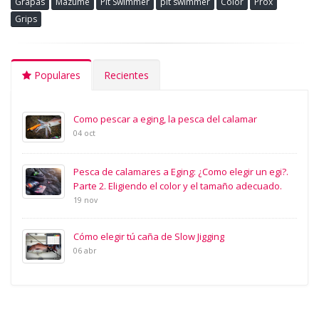
Grapas
Mazume
Pit Swimmer
pit swimmer
Color
Prox
Grips
Populares
Recientes
Como pescar a eging, la pesca del calamar
04 oct
Pesca de calamares a Eging: ¿Como elegir un egi?.
Parte 2. Eligiendo el color y el tamaño adecuado.
19 nov
Cómo elegir tú caña de Slow Jigging
06 abr