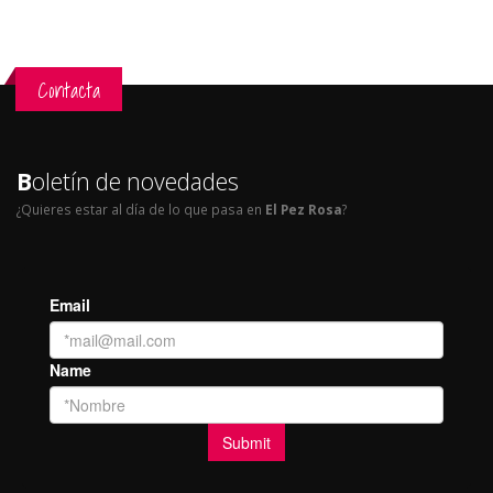
Contacta
B
oletín de novedades
¿Quieres estar al día de lo que pasa en
El Pez Rosa
?