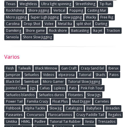
Texas
Weightless
Ultra light spinning
Streetfishing
Tip Run
Rockfishing
Shore jigging
Vertical
Popping
Casting Mar
Micro jigging
Super Ligh Jigging
slow jigging
Wacky
Free Rig
Carolina
Drop Shot
Volee
Metal Ika
split shot
Darting
Damikirig
Shore game
Rock shore
Baitcasting
Ika jet
Traction
Serviola
Shore Slow Jigging
Varios
Fiiish
Tailwalk
Black Minnow
Gan Craft
Crazy Sand Eel
Iberux
Jumprize
Señuelos
Videos
elpezrosa
Tutorial
Shads
Patos
Black Eel
Swimbait
Micro Gamer
Tutorial Slow Jigging
Jointed Claw
Jigs
Cañas
Lipless
Pato
Pink Fish Tour
Señuelos blandos
Señuelos duros
Flotantes
Slow Jigs
Power Tail
Familia Crazy
Float Plus
Mud Digger
Carretes
Fishbook
Alpha Tackle
Slow Jig
Catalogos
Babyface
Breaden
Paseantes
Concursos
Flurocarbonos
Crazy Paddle Tail
Regalos
Unitika
HMKL
Pudlee
Tutorial Tai Rubber
Xesta
Trenzados