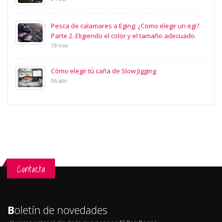
Pesca de calamares a Eging: ¿Como elegir un egi?.
Parte 2. Eligiendo el color y el tamaño adecuado.
19 nov
Cómo elegir tú caña de Slow Jigging
06 abr
Contacta
B
oletín de novedades