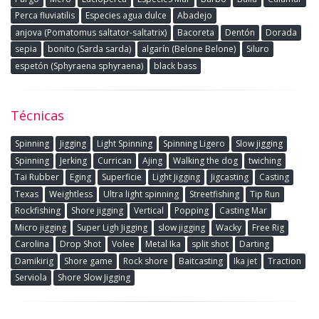
Perca fluviatilis
Especies agua dulce
Abadejo
anjova (Pomatomus saltator-saltatrix)
Bacoreta
Dentón
Dorada
sepia
bonito (Sarda sarda)
algarín (Belone Belone)
Siluro
espetón (Sphyraena sphyraena)
black bass
Técnicas
Spinning
Jigging
Light Spinning
Spinning Ligero
Slow jigging
Spinning
Jerking
Currican
Ajing
Walking the dog
twiching
Tai Rubber
Eging
Superficie
Light Jigging
Jigcasting
Casting
Texas
Weightless
Ultra light spinning
Streetfishing
Tip Run
Rockfishing
Shore jigging
Vertical
Popping
Casting Mar
Micro jigging
Super Ligh Jigging
slow jigging
Wacky
Free Rig
Carolina
Drop Shot
Volee
Metal Ika
split shot
Darting
Damikirig
Shore game
Rock shore
Baitcasting
Ika jet
Traction
Serviola
Shore Slow Jigging