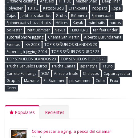
Offshore casting
Anzuelo
Hi TIDE
Master Shad
Deep liner
Polyester
10FTU
Kattobi Bou
Crankbaits
Poppers
Ropa
Cajas
Jerkbaits blandos
Grubs
Riñonera
Spinnerbaits
Spinnerbait y buzzerbaits
Hèlices
Kayak
swimbaits
nudos
poliester
Petit Bomber
Nexus
TEROTERO
ten feet under
Tutorial Shore Jigging
Chema San Martin
Alberto Burundarena
Eventos
IKA 2023
TOP 3 SEÑUELOS BLANDOS 23
Super ligth jigging 2024
TOP 3 SEÑUELOS DUROS 23
TOP SEÑUELOS BLANDOS 23
TOP SEÑUELOS DUROS 23
Trucha Señuelos Duros
Trucha Cañas
japanstyle
Tauro
Carrete Fullrange
SOM
Anzuelo triple
Chalecos
Capturaysuelta
Grapas
Mazume
Pit Swimmer
pit swimmer
Color
Prox
Grips
Populares
Recientes
Como pescar a eging, la pesca del calamar
04 oct