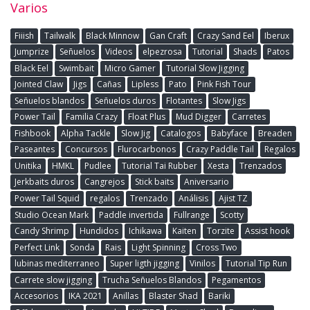
Varios
Fiiish
Tailwalk
Black Minnow
Gan Craft
Crazy Sand Eel
Iberux
Jumprize
Señuelos
Videos
elpezrosa
Tutorial
Shads
Patos
Black Eel
Swimbait
Micro Gamer
Tutorial Slow Jigging
Jointed Claw
Jigs
Cañas
Lipless
Pato
Pink Fish Tour
Señuelos blandos
Señuelos duros
Flotantes
Slow Jigs
Power Tail
Familia Crazy
Float Plus
Mud Digger
Carretes
Fishbook
Alpha Tackle
Slow Jig
Catalogos
Babyface
Breaden
Paseantes
Concursos
Flurocarbonos
Crazy Paddle Tail
Regalos
Unitika
HMKL
Pudlee
Tutorial Tai Rubber
Xesta
Trenzados
Jerkbaits duros
Cangrejos
Stick baits
Aniversario
Power Tail Squid
regalos
Trenzado
Análisis
Ajist TZ
Studio Ocean Mark
Paddle invertida
Fullrange
Scotty
Candy Shrimp
Hundidos
Ichikawa
Kaiten
Torzite
Assist hook
Perfect Link
Sonda
Rais
Light Spinning
Cross Two
lubinas mediterraneo
Super ligth jigging
Vinilos
Tutorial Tip Run
Carrete slow jigging
Trucha Señuelos Blandos
Pegamentos
Accesorios
IKA 2021
Anillas
Blaster Shad
Bariki