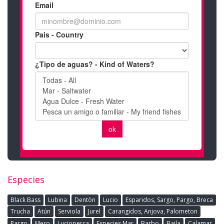
Especies
Black Bass
Lubina
Dentòn
Lucio
Esparidos, Sargo, Pargo, Breca
Trucha
Atún
Serviola
Jurel
Carangidos, Anjova, Palometon
Pargo
Mero
Lucioperca
Especies Mar
Barbo
Baila
Calamar