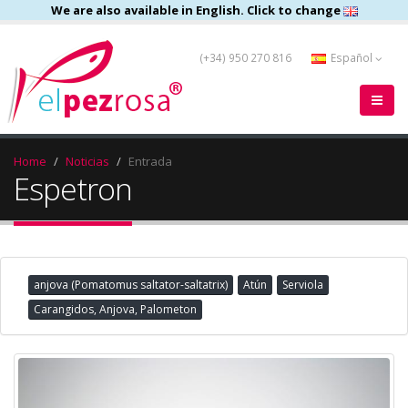
We are also available in English. Click to change
(+34) 950 270 816
Español
Home
Noticias
Entrada
Espetron
anjova (Pomatomus saltator-saltatrix)
Atún
Serviola
Carangidos, Anjova, Palometon