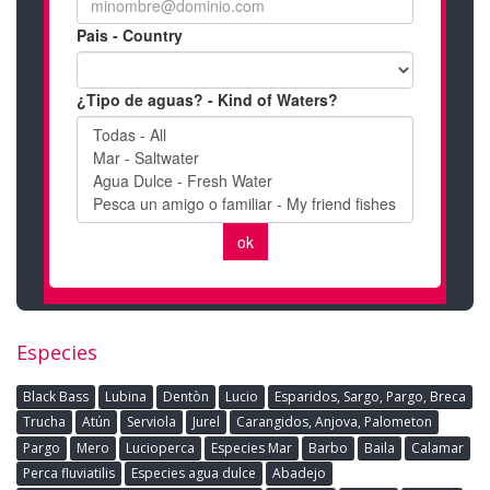
Especies
Black Bass
Lubina
Dentòn
Lucio
Esparidos, Sargo, Pargo, Breca
Trucha
Atún
Serviola
Jurel
Carangidos, Anjova, Palometon
Pargo
Mero
Lucioperca
Especies Mar
Barbo
Baila
Calamar
Perca fluviatilis
Especies agua dulce
Abadejo