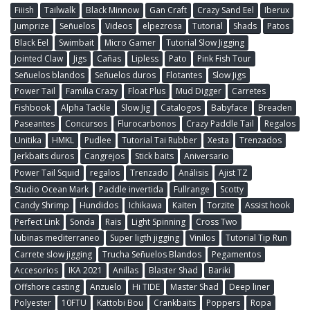
Fiiish
Tailwalk
Black Minnow
Gan Craft
Crazy Sand Eel
Iberux
Jumprize
Señuelos
Videos
elpezrosa
Tutorial
Shads
Patos
Black Eel
Swimbait
Micro Gamer
Tutorial Slow Jigging
Jointed Claw
Jigs
Cañas
Lipless
Pato
Pink Fish Tour
Señuelos blandos
Señuelos duros
Flotantes
Slow Jigs
Power Tail
Familia Crazy
Float Plus
Mud Digger
Carretes
Fishbook
Alpha Tackle
Slow Jig
Catalogos
Babyface
Breaden
Paseantes
Concursos
Flurocarbonos
Crazy Paddle Tail
Regalos
Unitika
HMKL
Pudlee
Tutorial Tai Rubber
Xesta
Trenzados
Jerkbaits duros
Cangrejos
Stick baits
Aniversario
Power Tail Squid
regalos
Trenzado
Análisis
Ajist TZ
Studio Ocean Mark
Paddle invertida
Fullrange
Scotty
Candy Shrimp
Hundidos
Ichikawa
Kaiten
Torzite
Assist hook
Perfect Link
Sonda
Rais
Light Spinning
Cross Two
lubinas mediterraneo
Super ligth jigging
Vinilos
Tutorial Tip Run
Carrete slow jigging
Trucha Señuelos Blandos
Pegamentos
Accesorios
IKA 2021
Anillas
Blaster Shad
Bariki
Offshore casting
Anzuelo
Hi TIDE
Master Shad
Deep liner
Polyester
10FTU
Kattobi Bou
Crankbaits
Poppers
Ropa