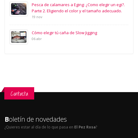
Pesca de calamares a Eging: ¿Como elegir un egi?.
Parte 2. Eligiendo el color y el tamaño adecuado.
19 nov
Cómo elegir tú caña de Slow Jigging
06 abr
Contacta
B
oletín de novedades
¿Quieres estar al día de lo que pasa en
El Pez Rosa
?