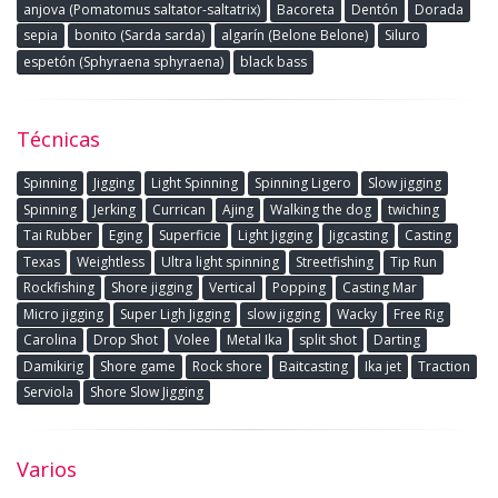
anjova (Pomatomus saltator-saltatrix)
Bacoreta
Dentón
Dorada
sepia
bonito (Sarda sarda)
algarín (Belone Belone)
Siluro
espetón (Sphyraena sphyraena)
black bass
Técnicas
Spinning
Jigging
Light Spinning
Spinning Ligero
Slow jigging
Spinning
Jerking
Currican
Ajing
Walking the dog
twiching
Tai Rubber
Eging
Superficie
Light Jigging
Jigcasting
Casting
Texas
Weightless
Ultra light spinning
Streetfishing
Tip Run
Rockfishing
Shore jigging
Vertical
Popping
Casting Mar
Micro jigging
Super Ligh Jigging
slow jigging
Wacky
Free Rig
Carolina
Drop Shot
Volee
Metal Ika
split shot
Darting
Damikirig
Shore game
Rock shore
Baitcasting
Ika jet
Traction
Serviola
Shore Slow Jigging
Varios