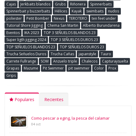
Cajas
Jerkbaits blandos
Grubs
Riñonera
Spinnerbaits
Spinnerbait y buzzerbaits
Hèlices
Kayak
swimbaits
nudos
poliester
Petit Bomber
Nexus
TEROTERO
ten feet under
Tutorial Shore Jigging
Chema San Martin
Alberto Burundarena
Eventos
IKA 2023
TOP 3 SEÑUELOS BLANDOS 23
Super ligth jigging 2024
TOP 3 SEÑUELOS DUROS 23
TOP SEÑUELOS BLANDOS 23
TOP SEÑUELOS DUROS 23
Trucha Señuelos Duros
Trucha Cañas
japanstyle
Tauro
Carrete Fullrange
SOM
Anzuelo triple
Chalecos
Capturaysuelta
Grapas
Mazume
Pit Swimmer
pit swimmer
Color
Prox
Grips
Populares
Recientes
Como pescar a eging, la pesca del calamar
04 oct