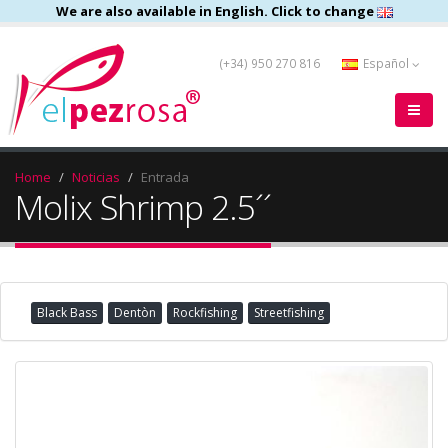
We are also available in English. Click to change
(+34) 950 270 816
Español
Home
Noticias
Entrada
Molix Shrimp 2.5´´
Black Bass
Dentòn
Rockfishing
Streetfishing