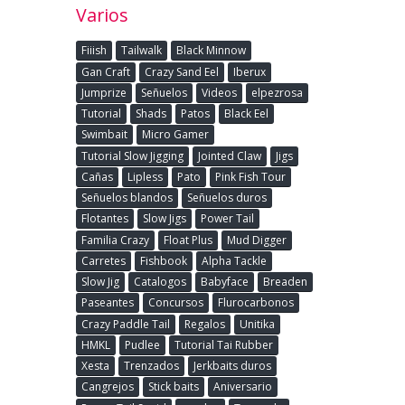
Varios
Fiiish
Tailwalk
Black Minnow
Gan Craft
Crazy Sand Eel
Iberux
Jumprize
Señuelos
Videos
elpezrosa
Tutorial
Shads
Patos
Black Eel
Swimbait
Micro Gamer
Tutorial Slow Jigging
Jointed Claw
Jigs
Cañas
Lipless
Pato
Pink Fish Tour
Señuelos blandos
Señuelos duros
Flotantes
Slow Jigs
Power Tail
Familia Crazy
Float Plus
Mud Digger
Carretes
Fishbook
Alpha Tackle
Slow Jig
Catalogos
Babyface
Breaden
Paseantes
Concursos
Flurocarbonos
Crazy Paddle Tail
Regalos
Unitika
HMKL
Pudlee
Tutorial Tai Rubber
Xesta
Trenzados
Jerkbaits duros
Cangrejos
Stick baits
Aniversario