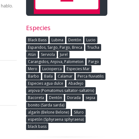
 hablo.
Especies
Black Bass
Lubina
Dentòn
Lucio
Esparidos, Sargo, Pargo, Breca
Trucha
Atún
Serviola
Jurel
Carangidos, Anjova, Palometon
Pargo
Mero
Lucioperca
Especies Mar
Barbo
Baila
Calamar
Perca fluviatilis
Especies agua dulce
Abadejo
anjova (Pomatomus saltator-saltatrix)
Bacoreta
Dentón
Dorada
sepia
bonito (Sarda sarda)
algarín (Belone Belone)
Siluro
espetón (Sphyraena sphyraena)
black bass