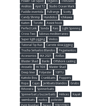
Power Tail Squid
regalos
Trenzado
Análisis
Ajist TZ
Studio Ocean Mark
Paddle invertida
Fullrange
Scotty
Candy Shrimp
Hundidos
Ichikawa
Kaiten
Torzite
Assist hook
Perfect Link
Sonda
Rais
Light Spinning
Cross Two
lubinas mediterraneo
Super ligth jigging
Vinilos
Tutorial Tip Run
Carrete slow jigging
Trucha Señuelos Blandos
Pegamentos
Accesorios
IKA 2021
Anillas
Blaster Shad
Bariki
Offshore casting
Anzuelo
Hi TIDE
Master Shad
Deep liner
Polyester
10FTU
Kattobi Bou
Crankbaits
Poppers
Ropa
Cajas
Jerkbaits blandos
Grubs
Riñonera
Spinnerbaits
Spinnerbait y buzzerbaits
Hèlices
Kayak
swimbaits
nudos
poliester
Petit Bomber
Nexus
TEROTERO