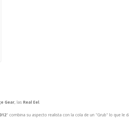
ge Gear
, las
Real Eel
.
012
" combina su aspecto realista con la cola de un "Grub" lo que le 