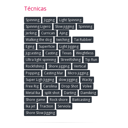
Técnicas
Spinning
Jigging
Light Spinning
Spinning Ligero
Slow jigging
Spinning
Jerking
Currican
Ajing
Walking the dog
twiching
Tai Rubber
Eging
Superficie
Light Jigging
Jigcasting
Casting
Texas
Weightless
Ultra light spinning
Streetfishing
Tip Run
Rockfishing
Shore jigging
Vertical
Popping
Casting Mar
Micro jigging
Super Ligh Jigging
slow jigging
Wacky
Free Rig
Carolina
Drop Shot
Volee
Metal Ika
split shot
Darting
Damikirig
Shore game
Rock shore
Baitcasting
Ika jet
Traction
Serviola
Shore Slow Jigging