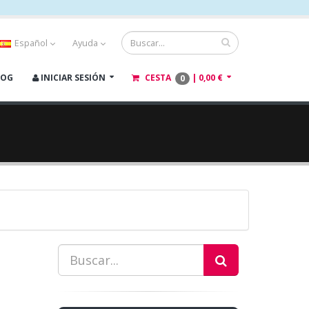
Español
Ayuda
LOG
INICIAR SESIÓN
CESTA
|
0,00 €
0