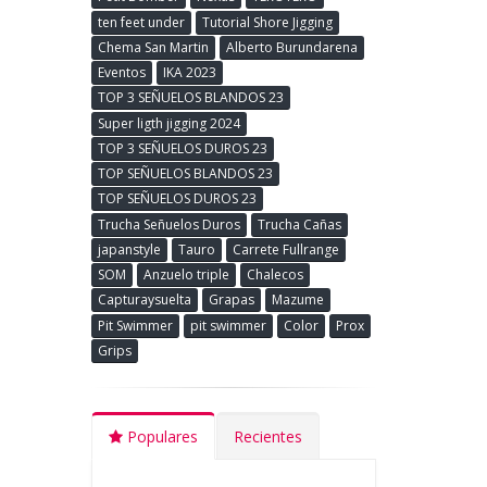
ten feet under
Tutorial Shore Jigging
Chema San Martin
Alberto Burundarena
Eventos
IKA 2023
TOP 3 SEÑUELOS BLANDOS 23
Super ligth jigging 2024
TOP 3 SEÑUELOS DUROS 23
TOP SEÑUELOS BLANDOS 23
TOP SEÑUELOS DUROS 23
Trucha Señuelos Duros
Trucha Cañas
japanstyle
Tauro
Carrete Fullrange
SOM
Anzuelo triple
Chalecos
Capturaysuelta
Grapas
Mazume
Pit Swimmer
pit swimmer
Color
Prox
Grips
Populares
Recientes