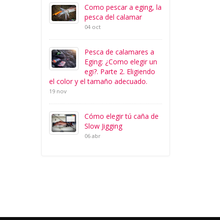
Como pescar a eging, la
pesca del calamar
04 oct
Pesca de calamares a
Eging: ¿Como elegir un
egi?. Parte 2. Eligiendo
el color y el tamaño adecuado.
19 nov
Cómo elegir tú caña de
Slow Jigging
06 abr