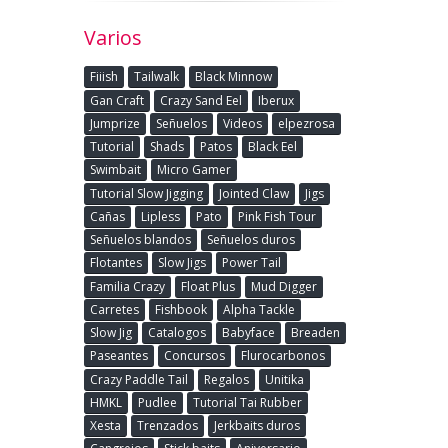
Varios
Fiiish
Tailwalk
Black Minnow
Gan Craft
Crazy Sand Eel
Iberux
Jumprize
Señuelos
Videos
elpezrosa
Tutorial
Shads
Patos
Black Eel
Swimbait
Micro Gamer
Tutorial Slow Jigging
Jointed Claw
Jigs
Cañas
Lipless
Pato
Pink Fish Tour
Señuelos blandos
Señuelos duros
Flotantes
Slow Jigs
Power Tail
Familia Crazy
Float Plus
Mud Digger
Carretes
Fishbook
Alpha Tackle
Slow Jig
Catalogos
Babyface
Breaden
Paseantes
Concursos
Flurocarbonos
Crazy Paddle Tail
Regalos
Unitika
HMKL
Pudlee
Tutorial Tai Rubber
Xesta
Trenzados
Jerkbaits duros