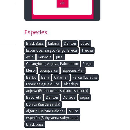
Especies
Black Bass
Lubina
Dentòn
Lucio
Esparidos, Sargo, Pargo, Breca
Trucha
Atún
Serviola
Jurel
Carangidos, Anjova, Palometon
Pargo
Mero
Lucioperca
Especies Mar
Barbo
Baila
Calamar
Perca fluviatilis
Especies agua dulce
Abadejo
anjova (Pomatomus saltator-saltatrix)
Bacoreta
Dentón
Dorada
sepia
bonito (Sarda sarda)
algarín (Belone Belone)
Siluro
espetón (Sphyraena sphyraena)
black bass