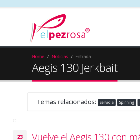
Home
Noticias
Entrada
Aegis 130 Jerkbait
Temas relacionados:
Serviola
Spinning
Vuelve el Aegis 130 con m
23