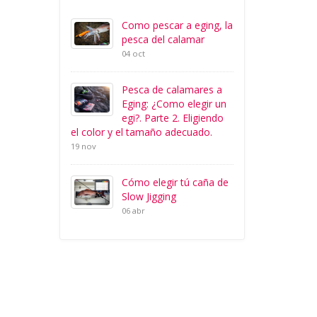
Como pescar a eging, la
pesca del calamar
04 oct
Pesca de calamares a
Eging: ¿Como elegir un
egi?. Parte 2. Eligiendo
el color y el tamaño adecuado.
19 nov
Cómo elegir tú caña de
Slow Jigging
06 abr