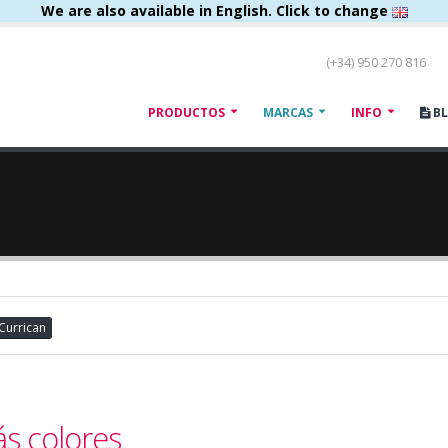
We are also available in English. Click to change
(+34) 950 270 816
PRODUCTOS
MARCAS
INFO
B
Currican
ás colores