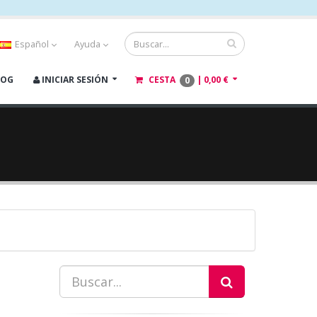
Español
Ayuda
LOG
INICIAR SESIÓN
CESTA
|
0,00 €
0