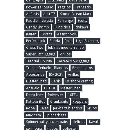
Cangrejos
Stick baits
Aniversario
Power Tail Squid
regalos
Trenzado
Análisis
Ajist TZ
Studio Ocean Mark
Paddle invertida
Fullrange
Scotty
Candy Shrimp
Hundidos
Ichikawa
Kaiten
Torzite
Assist hook
Perfect Link
Sonda
Rais
Light Spinning
Cross Two
lubinas mediterraneo
Super ligth jigging
Vinilos
Tutorial Tip Run
Carrete slow jigging
Trucha Señuelos Blandos
Pegamentos
Accesorios
IKA 2021
Anillas
Blaster Shad
Bariki
Offshore casting
Anzuelo
Hi TIDE
Master Shad
Deep liner
Polyester
10FTU
Kattobi Bou
Crankbaits
Poppers
Ropa
Cajas
Jerkbaits blandos
Grubs
Riñonera
Spinnerbaits
Spinnerbait y buzzerbaits
Hèlices
Kayak
swimbaits
nudos
poliester