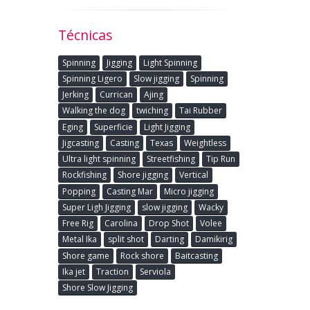
Técnicas
Spinning
Jigging
Light Spinning
Spinning Ligero
Slow jigging
Spinning
Jerking
Currican
Ajing
Walking the dog
twiching
Tai Rubber
Eging
Superficie
Light Jigging
Jigcasting
Casting
Texas
Weightless
Ultra light spinning
Streetfishing
Tip Run
Rockfishing
Shore jigging
Vertical
Popping
Casting Mar
Micro jigging
Super Ligh Jigging
slow jigging
Wacky
Free Rig
Carolina
Drop Shot
Volee
Metal Ika
split shot
Darting
Damikirig
Shore game
Rock shore
Baitcasting
Ika jet
Traction
Serviola
Shore Slow Jigging