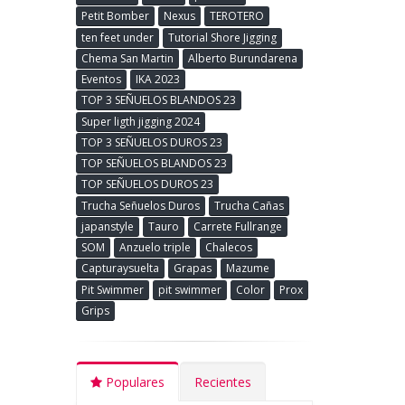
Petit Bomber
Nexus
TEROTERO
ten feet under
Tutorial Shore Jigging
Chema San Martin
Alberto Burundarena
Eventos
IKA 2023
TOP 3 SEÑUELOS BLANDOS 23
Super ligth jigging 2024
TOP 3 SEÑUELOS DUROS 23
TOP SEÑUELOS BLANDOS 23
TOP SEÑUELOS DUROS 23
Trucha Señuelos Duros
Trucha Cañas
japanstyle
Tauro
Carrete Fullrange
SOM
Anzuelo triple
Chalecos
Capturaysuelta
Grapas
Mazume
Pit Swimmer
pit swimmer
Color
Prox
Grips
Populares
Recientes