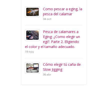
Como pescar a eging, la
pesca del calamar
04 oct
Pesca de calamares a
Eging: ¿Como elegir un
egi?. Parte 2. Eligiendo
el color y el tamaño adecuado.
19 nov
Cómo elegir tú caña de
Slow Jigging
06 abr