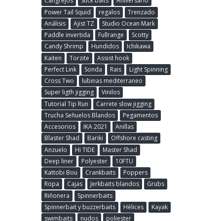
Cangrejos
Stick baits
Aniversario
Power Tail Squid
regalos
Trenzado
Análisis
Ajist TZ
Studio Ocean Mark
Paddle invertida
Fullrange
Scotty
Candy Shrimp
Hundidos
Ichikawa
Kaiten
Torzite
Assist hook
Perfect Link
Sonda
Rais
Light Spinning
Cross Two
lubinas mediterraneo
Super ligth jigging
Vinilos
Tutorial Tip Run
Carrete slow jigging
Trucha Señuelos Blandos
Pegamentos
Accesorios
IKA 2021
Anillas
Blaster Shad
Bariki
Offshore casting
Anzuelo
Hi TIDE
Master Shad
Deep liner
Polyester
10FTU
Kattobi Bou
Crankbaits
Poppers
Ropa
Cajas
Jerkbaits blandos
Grubs
Riñonera
Spinnerbaits
Spinnerbait y buzzerbaits
Hèlices
Kayak
swimbaits
nudos
poliester