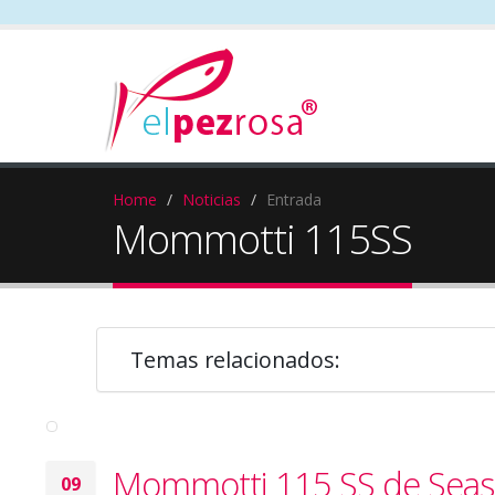
Home
Noticias
Entrada
Mommotti 115SS
Temas relacionados:
Mommotti 115 SS de Seas
09