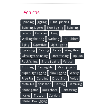
Técnicas
Spinning
Jigging
Light Spinning
Spinning Ligero
Slow jigging
Spinning
Jerking
Currican
Ajing
Walking the dog
twiching
Tai Rubber
Eging
Superficie
Light Jigging
Jigcasting
Casting
Texas
Weightless
Ultra light spinning
Streetfishing
Tip Run
Rockfishing
Shore jigging
Vertical
Popping
Casting Mar
Micro jigging
Super Ligh Jigging
slow jigging
Wacky
Free Rig
Carolina
Drop Shot
Volee
Metal Ika
split shot
Darting
Damikirig
Shore game
Rock shore
Baitcasting
Ika jet
Traction
Serviola
Shore Slow Jigging