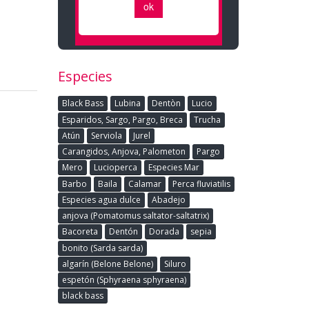
Especies
Black Bass
Lubina
Dentòn
Lucio
Esparidos, Sargo, Pargo, Breca
Trucha
Atún
Serviola
Jurel
Carangidos, Anjova, Palometon
Pargo
Mero
Lucioperca
Especies Mar
Barbo
Baila
Calamar
Perca fluviatilis
Especies agua dulce
Abadejo
anjova (Pomatomus saltator-saltatrix)
Bacoreta
Dentón
Dorada
sepia
bonito (Sarda sarda)
algarín (Belone Belone)
Siluro
espetón (Sphyraena sphyraena)
black bass