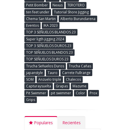
Petit Bomber
Nexus
TEROTERO
ten feet under
Tutorial Shore Jigging
Chema San Martin
Alberto Burundarena
Eventos
IKA 2023
TOP 3 SEÑUELOS BLANDOS 23
Super ligth jigging 2024
TOP 3 SEÑUELOS DUROS 23
TOP SEÑUELOS BLANDOS 23
TOP SEÑUELOS DUROS 23
Trucha Señuelos Duros
Trucha Cañas
japanstyle
Tauro
Carrete Fullrange
SOM
Anzuelo triple
Chalecos
Capturaysuelta
Grapas
Mazume
Pit Swimmer
pit swimmer
Color
Prox
Grips
Populares
Recientes