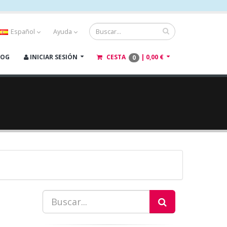
Español
Ayuda
LOG
INICIAR SESIÓN
CESTA
|
0,00 €
0