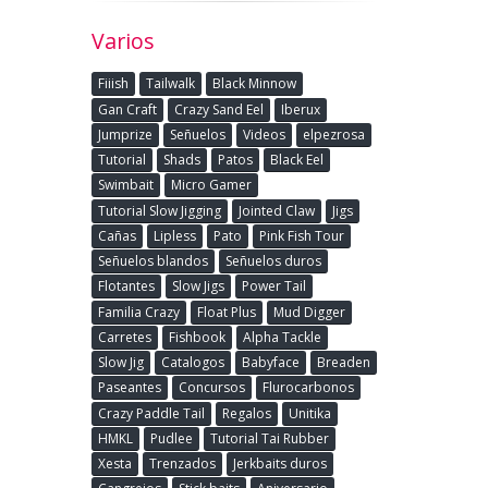
Varios
Fiiish
Tailwalk
Black Minnow
Gan Craft
Crazy Sand Eel
Iberux
Jumprize
Señuelos
Videos
elpezrosa
Tutorial
Shads
Patos
Black Eel
Swimbait
Micro Gamer
Tutorial Slow Jigging
Jointed Claw
Jigs
Cañas
Lipless
Pato
Pink Fish Tour
Señuelos blandos
Señuelos duros
Flotantes
Slow Jigs
Power Tail
Familia Crazy
Float Plus
Mud Digger
Carretes
Fishbook
Alpha Tackle
Slow Jig
Catalogos
Babyface
Breaden
Paseantes
Concursos
Flurocarbonos
Crazy Paddle Tail
Regalos
Unitika
HMKL
Pudlee
Tutorial Tai Rubber
Xesta
Trenzados
Jerkbaits duros