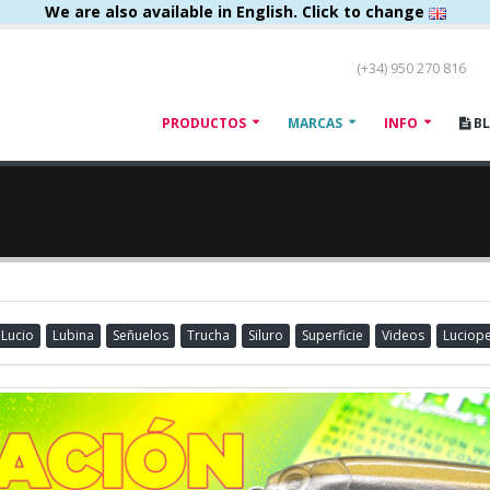
We are also available in English. Click to change
(+34) 950 270 816
PRODUCTOS
MARCAS
INFO
B
Lucio
Lubina
Señuelos
Trucha
Siluro
Superficie
Videos
Luciop