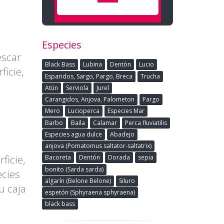
Especies
escar
Black Bass
Lubina
Dentòn
Lucio
ficie,
Esparidos, Sargo, Pargo, Breca
Trucha
Atún
Serviola
Jurel
Carangidos, Anjova, Palometon
Pargo
Mero
Lucioperca
Especies Mar
Barbo
Baila
Calamar
Perca fluviatilis
Especies agua dulce
Abadejo
anjova (Pomatomus saltator-saltatrix)
ficie,
Bacoreta
Dentón
Dorada
sepia
bonito (Sarda sarda)
ecies
algarín (Belone Belone)
Siluro
u caja
espetón (Sphyraena sphyraena)
black bass