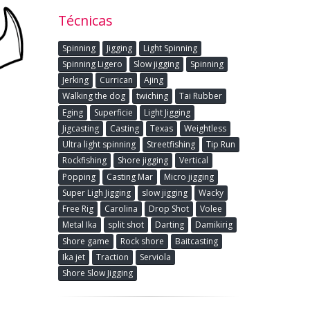
Técnicas
Spinning
Jigging
Light Spinning
Spinning Ligero
Slow jigging
Spinning
Jerking
Currican
Ajing
Walking the dog
twiching
Tai Rubber
Eging
Superficie
Light Jigging
Jigcasting
Casting
Texas
Weightless
Ultra light spinning
Streetfishing
Tip Run
Rockfishing
Shore jigging
Vertical
Popping
Casting Mar
Micro jigging
Super Ligh Jigging
slow jigging
Wacky
Free Rig
Carolina
Drop Shot
Volee
Metal Ika
split shot
Darting
Damikirig
Shore game
Rock shore
Baitcasting
Ika jet
Traction
Serviola
Shore Slow Jigging