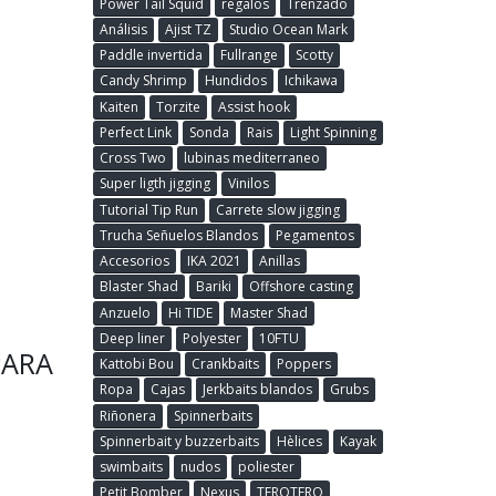
Power Tail Squid
regalos
Trenzado
Análisis
Ajist TZ
Studio Ocean Mark
Paddle invertida
Fullrange
Scotty
Candy Shrimp
Hundidos
Ichikawa
Kaiten
Torzite
Assist hook
Perfect Link
Sonda
Rais
Light Spinning
Cross Two
lubinas mediterraneo
Super ligth jigging
Vinilos
Tutorial Tip Run
Carrete slow jigging
Trucha Señuelos Blandos
Pegamentos
Accesorios
IKA 2021
Anillas
Blaster Shad
Bariki
Offshore casting
Anzuelo
Hi TIDE
Master Shad
Deep liner
Polyester
10FTU
PARA
Kattobi Bou
Crankbaits
Poppers
Ropa
Cajas
Jerkbaits blandos
Grubs
Riñonera
Spinnerbaits
Spinnerbait y buzzerbaits
Hèlices
Kayak
swimbaits
nudos
poliester
Petit Bomber
Nexus
TEROTERO