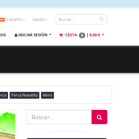
Español
Ayuda
LOG
INICIAR SESIÓN
CESTA
|
0,00 €
0
erca
Perca fluviatilis
Mero