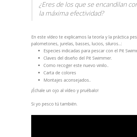
¿Eres de los que se encandilan con 
la máxima efectividad?
En este vídeo te explicamos la teoría y la práctica p
palometones, jurelas, basses, lucios, siluros...:
Especies indicadas para pescar con el Pit Swim
Claves del diseño del Pit Swimmer.
Como recoger este nuevo vinilo..
Carta de colores
Montajes aconsejados..
¡Échale un ojo al vídeo y pruébalo!
Si yo pesco tú también.