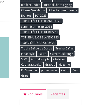
cie
ten feet under
Tutorial Shore Jigging
Chema San Martin
Alberto Burundarena
Eventos
IKA 2023
TOP 3 SEÑUELOS BLANDOS 23
Super ligth jigging 2024
TOP 3 SEÑUELOS DUROS 23
TOP SEÑUELOS BLANDOS 23
TOP SEÑUELOS DUROS 23
Trucha Señuelos Duros
Trucha Cañas
japanstyle
Tauro
Carrete Fullrange
SOM
Anzuelo triple
Chalecos
Capturaysuelta
Grapas
Mazume
Pit Swimmer
pit swimmer
Color
Prox
Grips
Populares
Recientes