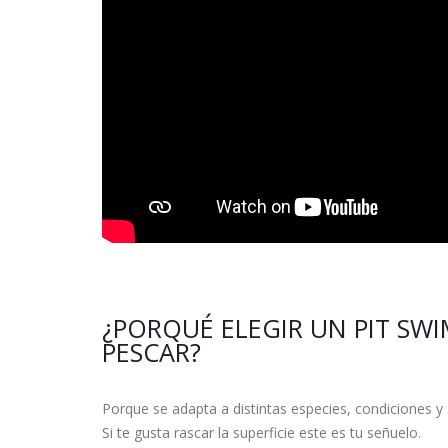
¿PORQUÉ ELEGIR UN PIT S
PESCAR?
Porque se adapta a distintas especies, condiciones y 
Si te gusta rascar la superficie este es tu señuelo.