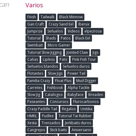
scan
Varios
Fiiish
Tailwalk
Black Minnow
Gan Craft
Crazy Sand Eel
Iberux
Jumprize
Señuelos
Videos
elpezrosa
Tutorial
Shads
Patos
Black Eel
Swimbait
Micro Gamer
Tutorial Slow Jigging
Jointed Claw
Jigs
Cañas
Lipless
Pato
Pink Fish Tour
Señuelos blandos
Señuelos duros
Flotantes
Slow Jigs
Power Tail
Familia Crazy
Float Plus
Mud Digger
Carretes
Fishbook
Alpha Tackle
Slow Jig
Catalogos
Babyface
Breaden
Paseantes
Concursos
Flurocarbonos
Crazy Paddle Tail
Regalos
Unitika
HMKL
Pudlee
Tutorial Tai Rubber
Xesta
Trenzados
Jerkbaits duros
Cangrejos
Stick baits
Aniversario