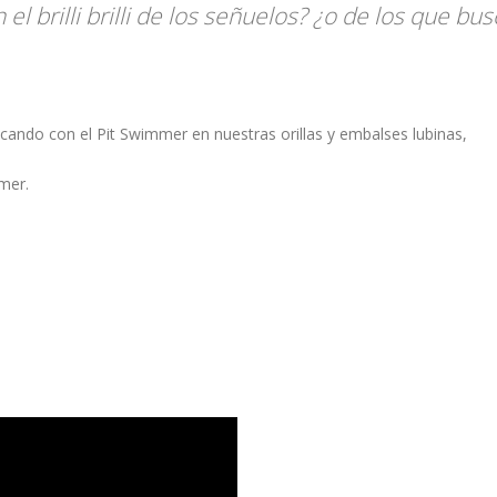
el brilli brilli de los señuelos? ¿o de los que bu
escando con el Pit Swimmer en nuestras orillas y embalses lubinas,
mer.