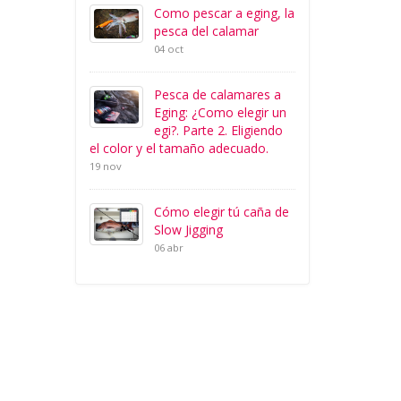
Como pescar a eging, la
pesca del calamar
04 oct
Pesca de calamares a
Eging: ¿Como elegir un
egi?. Parte 2. Eligiendo
el color y el tamaño adecuado.
19 nov
Cómo elegir tú caña de
Slow Jigging
06 abr