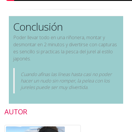
Conclusión
Poder llevar todo en una riñonera, montar y
desmontar en 2 minutos y divertirse con capturas
es sencillo si practicas la pesca del jurel al estilo
japonés.
Cuando afinas las líneas hasta casi no poder
hacer un nudo sin romper, la pelea con los
jureles puede ser muy divertida.
AUTOR