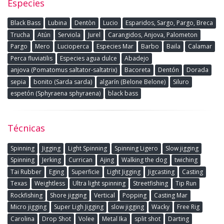
Especies
Black Bass
Lubina
Dentòn
Lucio
Esparidos, Sargo, Pargo, Breca
Trucha
Atún
Serviola
Jurel
Carangidos, Anjova, Palometon
Pargo
Mero
Lucioperca
Especies Mar
Barbo
Baila
Calamar
Perca fluviatilis
Especies agua dulce
Abadejo
anjova (Pomatomus saltator-saltatrix)
Bacoreta
Dentón
Dorada
sepia
bonito (Sarda sarda)
algarín (Belone Belone)
Siluro
espetón (Sphyraena sphyraena)
black bass
Técnicas
Spinning
Jigging
Light Spinning
Spinning Ligero
Slow jigging
Spinning
Jerking
Currican
Ajing
Walking the dog
twiching
Tai Rubber
Eging
Superficie
Light Jigging
Jigcasting
Casting
Texas
Weightless
Ultra light spinning
Streetfishing
Tip Run
Rockfishing
Shore jigging
Vertical
Popping
Casting Mar
Micro jigging
Super Ligh Jigging
slow jigging
Wacky
Free Rig
Carolina
Drop Shot
Volee
Metal Ika
split shot
Darting