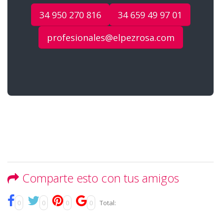
34 950 270 816
34 659 49 97 01
profesionales@elpezrosa.com
Comparte esto con tus amigos
0
0
0
0
Total: