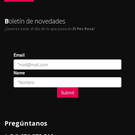
B
oletín de novedades
¿Quieres estar al día de lo que pasa en
El Pez Rosa
?
Pregúntanos