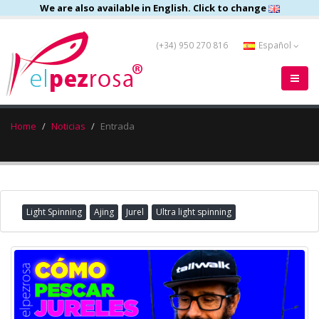
We are also available in English. Click to change
(+34) 950 270 816
Español
Home
Noticias
Entrada
Light Spinning
Ajing
Jurel
Ultra light spinning