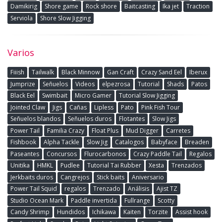
Damikirig
Shore game
Rock shore
Baitcasting
Ika jet
Traction
Serviola
Shore Slow Jigging
Varios
Fiiish
Tailwalk
Black Minnow
Gan Craft
Crazy Sand Eel
Iberux
Jumprize
Señuelos
Videos
elpezrosa
Tutorial
Shads
Patos
Black Eel
Swimbait
Micro Gamer
Tutorial Slow Jigging
Jointed Claw
Jigs
Cañas
Lipless
Pato
Pink Fish Tour
Señuelos blandos
Señuelos duros
Flotantes
Slow Jigs
Power Tail
Familia Crazy
Float Plus
Mud Digger
Carretes
Fishbook
Alpha Tackle
Slow Jig
Catalogos
Babyface
Breaden
Paseantes
Concursos
Flurocarbonos
Crazy Paddle Tail
Regalos
Unitika
HMKL
Pudlee
Tutorial Tai Rubber
Xesta
Trenzados
Jerkbaits duros
Cangrejos
Stick baits
Aniversario
Power Tail Squid
regalos
Trenzado
Análisis
Ajist TZ
Studio Ocean Mark
Paddle invertida
Fullrange
Scotty
Candy Shrimp
Hundidos
Ichikawa
Kaiten
Torzite
Assist hook