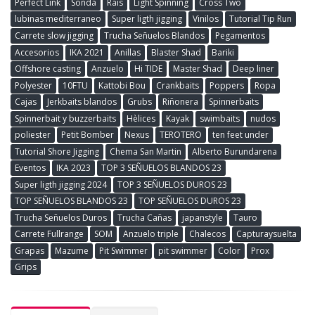
Perfect Link
Sonda
Rais
Light Spinning
Cross Two
lubinas mediterraneo
Super ligth jigging
Vinilos
Tutorial Tip Run
Carrete slow jigging
Trucha Señuelos Blandos
Pegamentos
Accesorios
IKA 2021
Anillas
Blaster Shad
Bariki
Offshore casting
Anzuelo
Hi TIDE
Master Shad
Deep liner
Polyester
10FTU
Kattobi Bou
Crankbaits
Poppers
Ropa
Cajas
Jerkbaits blandos
Grubs
Riñonera
Spinnerbaits
Spinnerbait y buzzerbaits
Hèlices
Kayak
swimbaits
nudos
poliester
Petit Bomber
Nexus
TEROTERO
ten feet under
Tutorial Shore Jigging
Chema San Martin
Alberto Burundarena
Eventos
IKA 2023
TOP 3 SEÑUELOS BLANDOS 23
Super ligth jigging 2024
TOP 3 SEÑUELOS DUROS 23
TOP SEÑUELOS BLANDOS 23
TOP SEÑUELOS DUROS 23
Trucha Señuelos Duros
Trucha Cañas
japanstyle
Tauro
Carrete Fullrange
SOM
Anzuelo triple
Chalecos
Capturaysuelta
Grapas
Mazume
Pit Swimmer
pit swimmer
Color
Prox
Grips