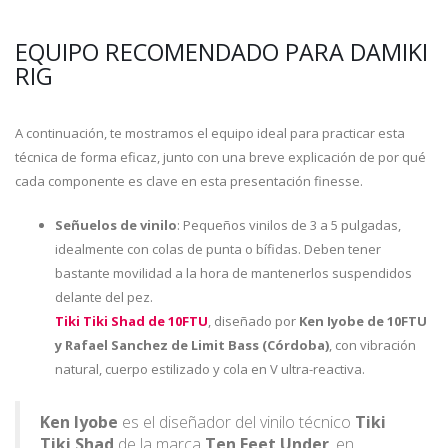
EQUIPO RECOMENDADO PARA DAMIKI
RIG
A continuación, te mostramos el equipo ideal para practicar esta
técnica de forma eficaz, junto con una breve explicación de por qué
cada componente es clave en esta presentación finesse.
Señuelos de vinilo
: Pequeños vinilos de 3 a 5 pulgadas,
idealmente con colas de punta o bífidas. Deben tener
bastante movilidad a la hora de mantenerlos suspendidos
delante del pez.
Tiki Tiki Shad de 10FTU
, diseñado por
Ken Iyobe de 10FTU
y Rafael Sanchez de Limit Bass (Córdoba)
, con vibración
natural, cuerpo estilizado y cola en V ultra-reactiva.
Ken Iyobe
es el diseñador del vinilo técnico
Tiki
Tiki Shad
de la marca
Ten Feet Under
, en