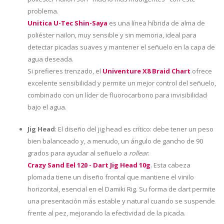
problema.
Unitica U-Tec Shin-Saya
es una línea híbrida de alma de
poliéster nailon, muy sensible y sin memoria, ideal para
detectar picadas suaves y mantener el señuelo en la capa de
agua deseada.
Si prefieres trenzado, el
Univenture X8 Braid Chart
ofrece
excelente sensibilidad y permite un mejor control del señuelo,
combinado con un líder de fluorocarbono para invisibilidad
bajo el agua.
Jig Head
: El diseño del jig head es crítico: debe tener un peso
bien balanceado y, a menudo, un ángulo de gancho de 90
grados para ayudar al señuelo a
rollear
.
Crazy Sand Eel 120 - Dart Jig Head 10g
. Esta cabeza
plomada tiene un diseño frontal que mantiene el vinilo
horizontal, esencial en el Damiki Rig. Su forma de dart permite
una presentación más estable y natural cuando se suspende
frente al pez, mejorando la efectividad de la picada.