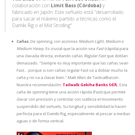
colaboración con
Limit Bass (Córdoba)
y
fabricado en Japón. Este señuelo está "desarrollado
para sacar el máximo partido a técnicas como el
Damiki Rig o el Mid Strolling".
Cañas
: De spinning, con acciones
Medium Light
,
Medium
o
Medium Heavy
. Es crucial que la acción sea
Fast
(rápida) para
una clavada directa, evitando cañas
Regular Fast
que doblan
demasiado. "Siempre es muy importante que las cañas sean
Fast… porque si son cañas regular Fast va a doblar mucho la
caña y no va a clavar bien." Matt Allen de TacticalBassin.
Nuestra recomendación:
Tailwalk Gekiha Banks S67L
. Esta
caña de spinning tiene una acción rápida (Fast) que permite
clavar con precisión y controlar con sutileza el movimiento
suspendido del señuelo. Su longitud y sensibilidad la hacen
perfecta para el Damiki Rig, especialmente al pescar a medias
aguas o de forma vertical.