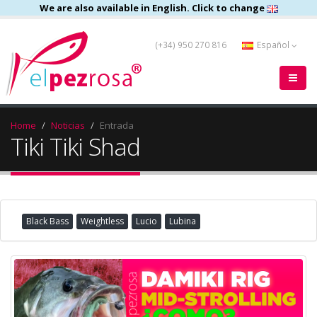
We are also available in English. Click to change
(+34) 950 270 816
Español
Home
Noticias
Entrada
Tiki Tiki Shad
Black Bass
Weightless
Lucio
Lubina