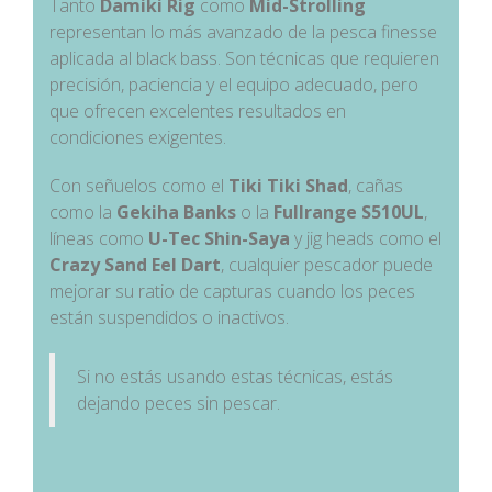
Tanto
Damiki Rig
como
Mid-Strolling
representan lo más avanzado de la pesca finesse
aplicada al black bass. Son técnicas que requieren
precisión, paciencia y el equipo adecuado, pero
que ofrecen excelentes resultados en
condiciones exigentes.
Con señuelos como el
Tiki Tiki Shad
, cañas
como la
Gekiha Banks
o la
Fullrange S510UL
,
líneas como
U-Tec Shin-Saya
y jig heads como el
Crazy Sand Eel Dart
, cualquier pescador puede
mejorar su ratio de capturas cuando los peces
están suspendidos o inactivos.
Si no estás usando estas técnicas, estás
dejando peces sin pescar.