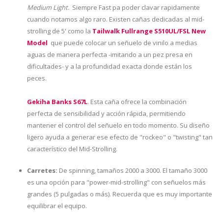
Medium Light.
Siempre Fast pa poder clavar rapidamente
cuando notamos algo raro. Existen cañas dedicadas al mid-
strolling de 5' como la
Tailwalk Fullrange S510UL/FSL New
Model
que puede colocar un señuelo de vinilo a medias
aguas de manera perfecta -imitando a un pez presa en
dificultades- y a la profundidad exacta donde están los
peces.
Gekiha Banks S67L
. Esta caña ofrece la combinación
perfecta de sensibilidad y acción rápida, permitiendo
mantener el control del señuelo en todo momento. Su diseño
ligero ayuda a generar ese efecto de "rockeo" o "twisting" tan
característico del Mid-Strolling.
Carretes:
De spinning, tamaños 2000 a 3000. El tamaño 3000
es una opción para "power-mid-strolling" con señuelos más
grandes (5 pulgadas o más). Recuerda que es muy importante
equilibrar el equipo.