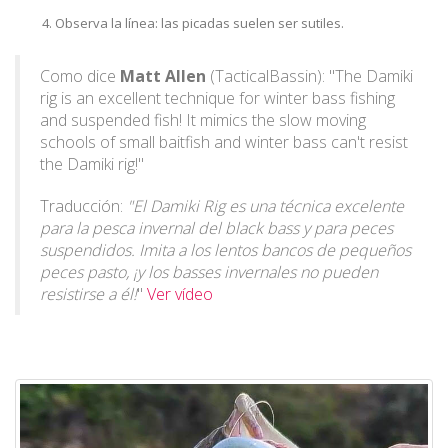
Observa la línea: las picadas suelen ser sutiles.
Como dice
Matt Allen
(TacticalBassin): "The Damiki
rig is an excellent technique for winter bass fishing
and suspended fish! It mimics the slow moving
schools of small baitfish and winter bass can't resist
the Damiki rig!"
Traducción:
"El Damiki Rig es una técnica excelente
para la pesca invernal del black bass y para peces
suspendidos. Imita a los lentos bancos de pequeños
peces pasto, ¡y los basses invernales no pueden
resistirse a él!
"
Ver vídeo