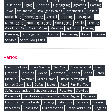
Tai Rubber
Eging
Superficie
Light Jigging
Jigcasting
Casting
Texas
Weightless
Ultra light spinning
Streetfishing
Tip Run
Rockfishing
Shore jigging
Vertical
Popping
Casting Mar
Micro jigging
Super Ligh Jigging
slow jigging
Wacky
Free Rig
Carolina
Drop Shot
Volee
Metal Ika
split shot
Darting
Damikirig
Shore game
Rock shore
Baitcasting
Ika jet
Traction
Serviola
Shore Slow Jigging
Varios
Fiiish
Tailwalk
Black Minnow
Gan Craft
Crazy Sand Eel
Iberux
Jumprize
Señuelos
Videos
elpezrosa
Tutorial
Shads
Patos
Black Eel
Swimbait
Micro Gamer
Tutorial Slow Jigging
Jointed Claw
Jigs
Cañas
Lipless
Pato
Pink Fish Tour
Señuelos blandos
Señuelos duros
Flotantes
Slow Jigs
Power Tail
Familia Crazy
Float Plus
Mud Digger
Carretes
Fishbook
Alpha Tackle
Slow Jig
Catalogos
Babyface
Breaden
Paseantes
Concursos
Flurocarbonos
Crazy Paddle Tail
Regalos