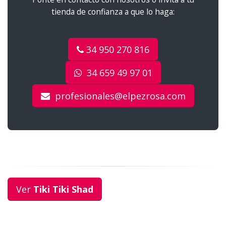
tienda de confianza a que lo haga:
34 950 270 816
34 659 49 97 01
profesionales@elpezrosa.com
Ver
Tiki Tiki Shad