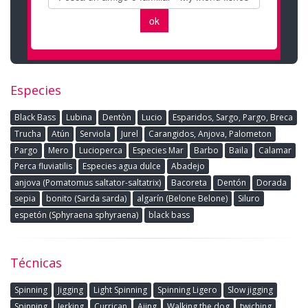
Especies
Black Bass
Lubina
Dentòn
Lucio
Esparidos, Sargo, Pargo, Breca
Trucha
Atún
Serviola
Jurel
Carangidos, Anjova, Palometon
Pargo
Mero
Lucioperca
Especies Mar
Barbo
Baila
Calamar
Perca fluviatilis
Especies agua dulce
Abadejo
anjova (Pomatomus saltator-saltatrix)
Bacoreta
Dentón
Dorada
sepia
bonito (Sarda sarda)
algarín (Belone Belone)
Siluro
espetón (Sphyraena sphyraena)
black bass
Técnicas
Spinning
Jigging
Light Spinning
Spinning Ligero
Slow jigging
Spinning
Jerking
Currican
Ajing
Walking the dog
twiching