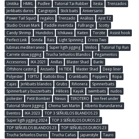
Unitika
HMKL
Pudlee
Tutorial Tai Rubber
Xesta
Trenzados
Jerkbaits duros
Cangrejos
Stick baits
Aniversario
Power Tail Squid
regalos
Trenzado
Análisis
Ajist TZ
Studio Ocean Mark
Paddle invertida
Fullrange
Scotty
Candy Shrimp
Hundidos
Ichikawa
Kaiten
Torzite
Assist hook
Perfect Link
Sonda
Rais
Light Spinning
Cross Two
lubinas mediterraneo
Super ligth jigging
Vinilos
Tutorial Tip Run
Carrete slow jigging
Trucha Señuelos Blandos
Pegamentos
Accesorios
IKA 2021
Anillas
Blaster Shad
Bariki
Offshore casting
Anzuelo
Hi TIDE
Master Shad
Deep liner
Polyester
10FTU
Kattobi Bou
Crankbaits
Poppers
Ropa
Cajas
Jerkbaits blandos
Grubs
Riñonera
Spinnerbaits
Spinnerbait y buzzerbaits
Hèlices
Kayak
swimbaits
nudos
poliester
Petit Bomber
Nexus
TEROTERO
ten feet under
Tutorial Shore Jigging
Chema San Martin
Alberto Burundarena
Eventos
IKA 2023
TOP 3 SEÑUELOS BLANDOS 23
Super ligth jigging 2024
TOP 3 SEÑUELOS DUROS 23
TOP SEÑUELOS BLANDOS 23
TOP SEÑUELOS DUROS 23
Trucha Señuelos Duros
Trucha Cañas
japanstyle
Tauro