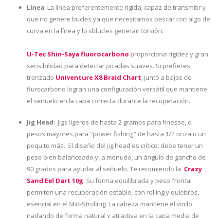
Línea
: La línea preferentemente rigida, capaz de transmitir y
que no genere bucles ya que necesitamos pescar con algo de
curva en la línea y lo sblucles generan torsión.
U-Tec Shin-Saya fluorocarbono
proporciona rigidez y gran
sensibilidad para detectar picadas suaves. Si prefieres
trenzado
Univenture X8 Braid Chart
, junto a bajos de
flurocarbono logran una configuración versátil que mantiene
el señuelo en la capa correcta durante la recuperación.
Jig Head
:
Jigs ligeros de hasta 2 gramos para finesse, o
pesos mayores para "power fishing" de hasta 1/2 onza o un
poquito más. El diseño del jig head es crítico: debe tener un
peso bien balanceado y, a menudo, un ángulo de gancho de
90 grados para ayudar al señuelo. Te recomiendo la
Crazy
Sand Eel Dart 10g
. Su forma equilibrada y peso frontal
permiten una recuperación estable, con rolling y quiebros,
esencial en el Mid-Strolling. La cabeza mantiene el vinilo
nadando de forma natural y atractiva en la capa media de