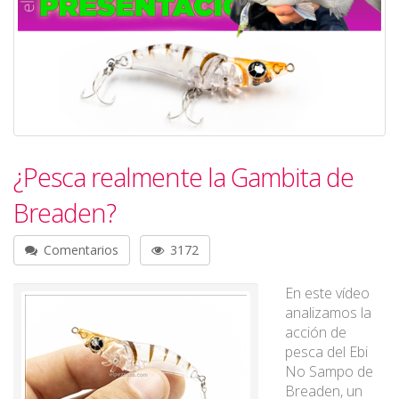
¿Pesca realmente la Gambita de
Breaden?
Comentarios
3172
En este vídeo
analizamos la
acción de
pesca del Ebi
No Sampo de
Breaden, un