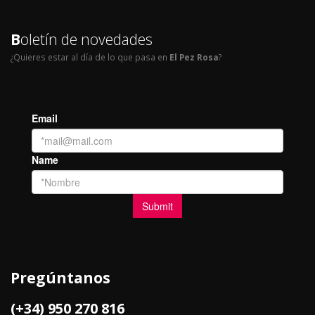
B
oletín de novedades
¿Quieres estar al día de lo que pasa en
El Pez Rosa
?
Pregúntanos
(+34) 950 270 816