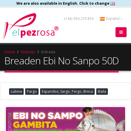
We are also available in English. Click to change
(+34) 950 270 816
Español
Home
Noticias
Entrada
Breaden Ebi No Sanpo 50D
Lubina
Pargo
Esparidos, Sargo, Pargo, Breca
Baila