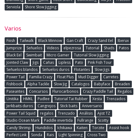
Serviola
Shore Slow Jigging
Varios
Fiiish
Tailwalk
Black Minnow
Gan Craft
Crazy Sand Eel
Iberux
Jumprize
Señuelos
Videos
elpezrosa
Tutorial
Shads
Patos
Black Eel
Swimbait
Micro Gamer
Tutorial Slow Jigging
Jointed Claw
Jigs
Cañas
Lipless
Pato
Pink Fish Tour
Señuelos blandos
Señuelos duros
Flotantes
Slow Jigs
Power Tail
Familia Crazy
Float Plus
Mud Digger
Carretes
Fishbook
Alpha Tackle
Slow Jig
Catalogos
Babyface
Breaden
Paseantes
Concursos
Flurocarbonos
Crazy Paddle Tail
Regalos
Unitika
HMKL
Pudlee
Tutorial Tai Rubber
Xesta
Trenzados
Jerkbaits duros
Cangrejos
Stick baits
Aniversario
Power Tail Squid
regalos
Trenzado
Análisis
Ajist TZ
Studio Ocean Mark
Paddle invertida
Fullrange
Scotty
Candy Shrimp
Hundidos
Ichikawa
Kaiten
Torzite
Assist hook
Perfect Link
Sonda
Rais
Light Spinning
Cross Two