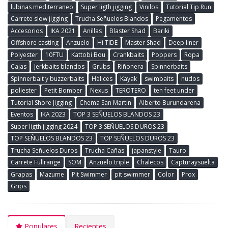
lubinas mediterraneo
Super ligth jigging
Vinilos
Tutorial Tip Run
Carrete slow jigging
Trucha Señuelos Blandos
Pegamentos
Accesorios
IKA 2021
Anillas
Blaster Shad
Bariki
Offshore casting
Anzuelo
Hi TIDE
Master Shad
Deep liner
Polyester
10FTU
Kattobi Bou
Crankbaits
Poppers
Ropa
Cajas
Jerkbaits blandos
Grubs
Riñonera
Spinnerbaits
Spinnerbait y buzzerbaits
Hèlices
Kayak
swimbaits
nudos
poliester
Petit Bomber
Nexus
TEROTERO
ten feet under
Tutorial Shore Jigging
Chema San Martin
Alberto Burundarena
Eventos
IKA 2023
TOP 3 SEÑUELOS BLANDOS 23
Super ligth jigging 2024
TOP 3 SEÑUELOS DUROS 23
TOP SEÑUELOS BLANDOS 23
TOP SEÑUELOS DUROS 23
Trucha Señuelos Duros
Trucha Cañas
japanstyle
Tauro
Carrete Fullrange
SOM
Anzuelo triple
Chalecos
Capturaysuelta
Grapas
Mazume
Pit Swimmer
pit swimmer
Color
Prox
Grips
Populares
Recientes