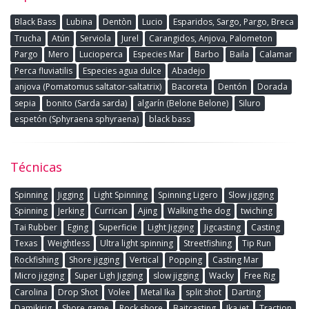
Black Bass
Lubina
Dentòn
Lucio
Esparidos, Sargo, Pargo, Breca
Trucha
Atún
Serviola
Jurel
Carangidos, Anjova, Palometon
Pargo
Mero
Lucioperca
Especies Mar
Barbo
Baila
Calamar
Perca fluviatilis
Especies agua dulce
Abadejo
anjova (Pomatomus saltator-saltatrix)
Bacoreta
Dentón
Dorada
sepia
bonito (Sarda sarda)
algarín (Belone Belone)
Siluro
espetón (Sphyraena sphyraena)
black bass
Técnicas
Spinning
Jigging
Light Spinning
Spinning Ligero
Slow jigging
Spinning
Jerking
Currican
Ajing
Walking the dog
twiching
Tai Rubber
Eging
Superficie
Light Jigging
Jigcasting
Casting
Texas
Weightless
Ultra light spinning
Streetfishing
Tip Run
Rockfishing
Shore jigging
Vertical
Popping
Casting Mar
Micro jigging
Super Ligh Jigging
slow jigging
Wacky
Free Rig
Carolina
Drop Shot
Volee
Metal Ika
split shot
Darting
Damikirig
Shore game
Rock shore
Baitcasting
Ika jet
Traction