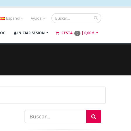
Español
Ayuda
LOG
INICIAR SESIÓN
CESTA
|
0,00 €
0