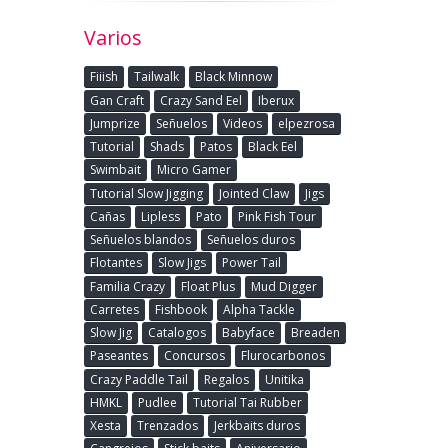
Varios
Fiiish
Tailwalk
Black Minnow
Gan Craft
Crazy Sand Eel
Iberux
Jumprize
Señuelos
Videos
elpezrosa
Tutorial
Shads
Patos
Black Eel
Swimbait
Micro Gamer
Tutorial Slow Jigging
Jointed Claw
Jigs
Cañas
Lipless
Pato
Pink Fish Tour
Señuelos blandos
Señuelos duros
Flotantes
Slow Jigs
Power Tail
Familia Crazy
Float Plus
Mud Digger
Carretes
Fishbook
Alpha Tackle
Slow Jig
Catalogos
Babyface
Breaden
Paseantes
Concursos
Flurocarbonos
Crazy Paddle Tail
Regalos
Unitika
HMKL
Pudlee
Tutorial Tai Rubber
Xesta
Trenzados
Jerkbaits duros