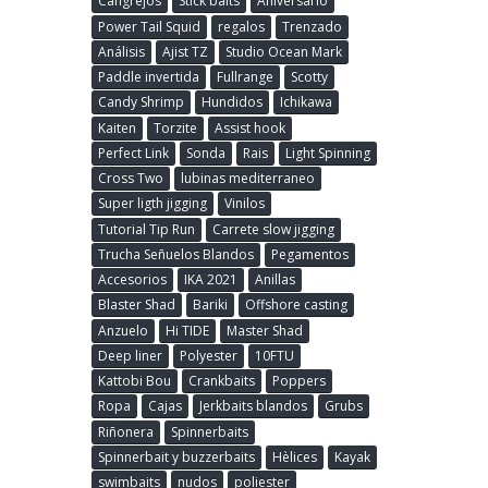
Cangrejos
Stick baits
Aniversario
Power Tail Squid
regalos
Trenzado
Análisis
Ajist TZ
Studio Ocean Mark
Paddle invertida
Fullrange
Scotty
Candy Shrimp
Hundidos
Ichikawa
Kaiten
Torzite
Assist hook
Perfect Link
Sonda
Rais
Light Spinning
Cross Two
lubinas mediterraneo
Super ligth jigging
Vinilos
Tutorial Tip Run
Carrete slow jigging
Trucha Señuelos Blandos
Pegamentos
Accesorios
IKA 2021
Anillas
Blaster Shad
Bariki
Offshore casting
Anzuelo
Hi TIDE
Master Shad
Deep liner
Polyester
10FTU
Kattobi Bou
Crankbaits
Poppers
Ropa
Cajas
Jerkbaits blandos
Grubs
Riñonera
Spinnerbaits
Spinnerbait y buzzerbaits
Hèlices
Kayak
swimbaits
nudos
poliester