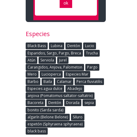
Especies
Black Bass
Lubina
Dentòn
Lucio
Esparidos, Sargo, Pargo, Breca
Trucha
Atún
Serviola
Jurel
Carangidos, Anjova, Palometon
Pargo
Mero
Lucioperca
Especies Mar
Barbo
Baila
Calamar
Perca fluviatilis
Especies agua dulce
Abadejo
anjova (Pomatomus saltator-saltatrix)
Bacoreta
Dentón
Dorada
sepia
bonito (Sarda sarda)
algarín (Belone Belone)
Siluro
espetón (Sphyraena sphyraena)
black bass