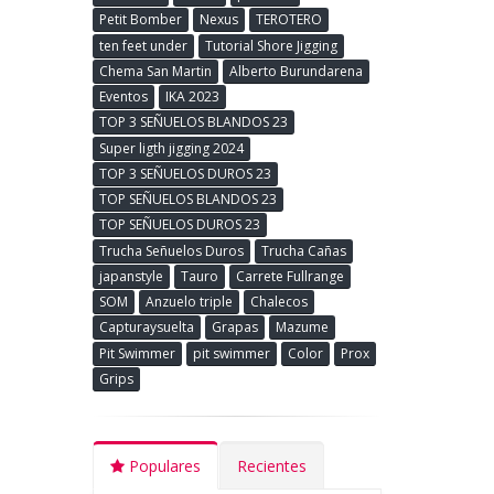
Petit Bomber
Nexus
TEROTERO
ten feet under
Tutorial Shore Jigging
Chema San Martin
Alberto Burundarena
Eventos
IKA 2023
TOP 3 SEÑUELOS BLANDOS 23
Super ligth jigging 2024
TOP 3 SEÑUELOS DUROS 23
TOP SEÑUELOS BLANDOS 23
TOP SEÑUELOS DUROS 23
Trucha Señuelos Duros
Trucha Cañas
japanstyle
Tauro
Carrete Fullrange
SOM
Anzuelo triple
Chalecos
Capturaysuelta
Grapas
Mazume
Pit Swimmer
pit swimmer
Color
Prox
Grips
Populares
Recientes