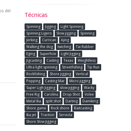
os del
Técnicas
Spinning
Jigging
Light Spinning
Spinning Ligero
Slow jigging
Spinning
Jerking
Currican
Ajing
Walking the dog
twiching
Tai Rubber
Eging
Superficie
Light Jigging
Jigcasting
Casting
Texas
Weightless
Ultra light spinning
Streetfishing
Tip Run
Rockfishing
Shore jigging
Vertical
Popping
Casting Mar
Micro jigging
Super Ligh Jigging
slow jigging
Wacky
Free Rig
Carolina
Drop Shot
Volee
Metal Ika
split shot
Darting
Damikirig
Shore game
Rock shore
Baitcasting
Ika jet
Traction
Serviola
Shore Slow Jigging