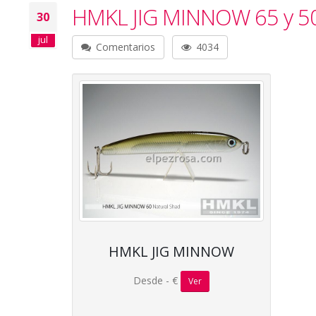
HMKL JIG MINNOW 65 y 5
30
jul
Comentarios
4034
HMKL JIG MINNOW
Desde - €
Ver