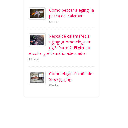
Como pescar a eging, la
pesca del calamar
04 oct
Pesca de calamares a
Eging: ¿Como elegir un
egi?. Parte 2. Eligiendo
el color y el tamaño adecuado.
19 nov
Cómo elegir tú caña de
Slow Jigging
06 abr