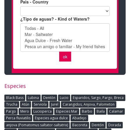
Especies
Black Bass
Lubina
Dentòn
Lucio
Esparidos, Sargo, Pargo, Breca
Trucha
Atún
Serviola
Jurel
Carangidos, Anjova, Palometon
Pargo
Mero
Lucioperca
Especies Mar
Barbo
Baila
Calamar
Perca fluviatilis
Especies agua dulce
Abadejo
anjova (Pomatomus saltator-saltatrix)
Bacoreta
Dentón
Dorada