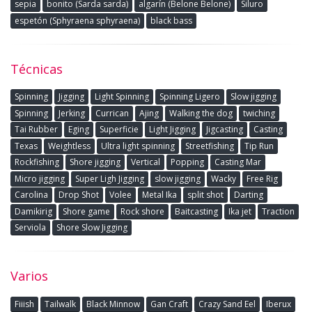
sepia
bonito (Sarda sarda)
algarín (Belone Belone)
Siluro
espetón (Sphyraena sphyraena)
black bass
Técnicas
Spinning
Jigging
Light Spinning
Spinning Ligero
Slow jigging
Spinning
Jerking
Currican
Ajing
Walking the dog
twiching
Tai Rubber
Eging
Superficie
Light Jigging
Jigcasting
Casting
Texas
Weightless
Ultra light spinning
Streetfishing
Tip Run
Rockfishing
Shore jigging
Vertical
Popping
Casting Mar
Micro jigging
Super Ligh Jigging
slow jigging
Wacky
Free Rig
Carolina
Drop Shot
Volee
Metal Ika
split shot
Darting
Damikirig
Shore game
Rock shore
Baitcasting
Ika jet
Traction
Serviola
Shore Slow Jigging
Varios
Fiiish
Tailwalk
Black Minnow
Gan Craft
Crazy Sand Eel
Iberux