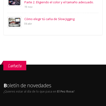
Parte 2. Eligiendo el color y el tamaño adecuado.
19 nov
Cómo elegir tú caña de Slow Jigging
06 abr
Contacta
B
oletín de novedades
¿Quieres estar al día de lo que pasa en
El Pez Rosa
?