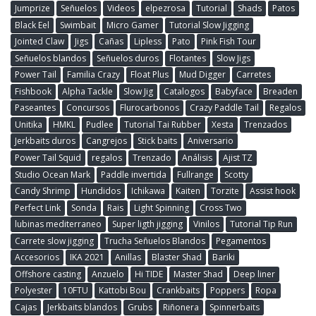
Jumprize
Señuelos
Videos
elpezrosa
Tutorial
Shads
Patos
Black Eel
Swimbait
Micro Gamer
Tutorial Slow Jigging
Jointed Claw
Jigs
Cañas
Lipless
Pato
Pink Fish Tour
Señuelos blandos
Señuelos duros
Flotantes
Slow Jigs
Power Tail
Familia Crazy
Float Plus
Mud Digger
Carretes
Fishbook
Alpha Tackle
Slow Jig
Catalogos
Babyface
Breaden
Paseantes
Concursos
Flurocarbonos
Crazy Paddle Tail
Regalos
Unitika
HMKL
Pudlee
Tutorial Tai Rubber
Xesta
Trenzados
Jerkbaits duros
Cangrejos
Stick baits
Aniversario
Power Tail Squid
regalos
Trenzado
Análisis
Ajist TZ
Studio Ocean Mark
Paddle invertida
Fullrange
Scotty
Candy Shrimp
Hundidos
Ichikawa
Kaiten
Torzite
Assist hook
Perfect Link
Sonda
Rais
Light Spinning
Cross Two
lubinas mediterraneo
Super ligth jigging
Vinilos
Tutorial Tip Run
Carrete slow jigging
Trucha Señuelos Blandos
Pegamentos
Accesorios
IKA 2021
Anillas
Blaster Shad
Bariki
Offshore casting
Anzuelo
Hi TIDE
Master Shad
Deep liner
Polyester
10FTU
Kattobi Bou
Crankbaits
Poppers
Ropa
Cajas
Jerkbaits blandos
Grubs
Riñonera
Spinnerbaits