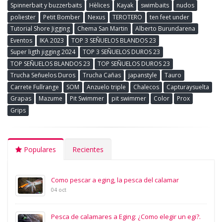
Spinnerbait y buzzerbaits
Hèlices
Kayak
swimbaits
nudos
poliester
Petit Bomber
Nexus
TEROTERO
ten feet under
Tutorial Shore Jigging
Chema San Martin
Alberto Burundarena
Eventos
IKA 2023
TOP 3 SEÑUELOS BLANDOS 23
Super ligth jigging 2024
TOP 3 SEÑUELOS DUROS 23
TOP SEÑUELOS BLANDOS 23
TOP SEÑUELOS DUROS 23
Trucha Señuelos Duros
Trucha Cañas
japanstyle
Tauro
Carrete Fullrange
SOM
Anzuelo triple
Chalecos
Capturaysuelta
Grapas
Mazume
Pit Swimmer
pit swimmer
Color
Prox
Grips
Populares
Recientes
Como pescar a eging, la pesca del calamar
04 oct
Pesca de calamares a Eging: ¿Como elegir un egi?.