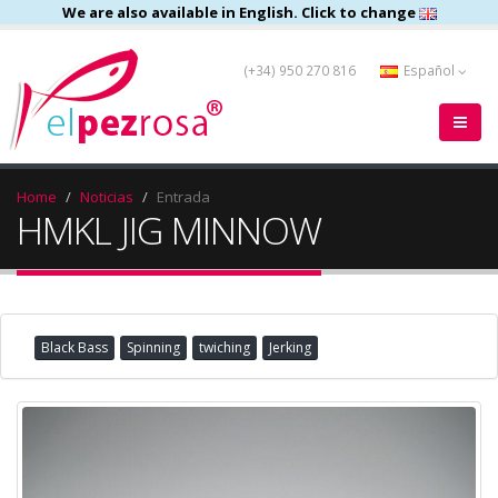
We are also available in English. Click to change
(+34) 950 270 816
Español
Home
Noticias
Entrada
HMKL JIG MINNOW
Black Bass
Spinning
twiching
Jerking