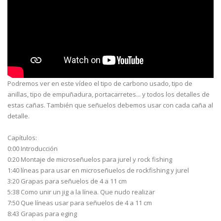
Podremos ver en este vídeo el tipo de carbono usado, tipo de
anillas, tipo de empuñadura, portacarretes... y todos los detalles de
estas cañas. También que señuelos debemos usar con cada caña al
detalle.
Capítulos:
0:00 Introducción
0:20 Montaje de microseñuelos para jurel y rock fishing
1:40 líneas para usar en microseñuelos de rockfishing y jurel
3:20 Grapas para señuelos de 4 a 11 cm
5:38 Como unir un jig a la línea. Que nudo realizar
7:50 Que líneas usar para señuelos de 4 a 11 cm
8:43 Grapas para eging