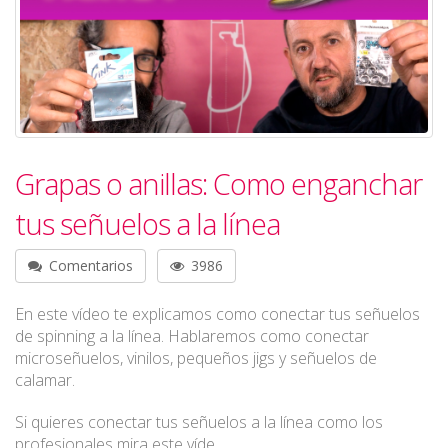
Grapas o anillas: Como enganchar
tus señuelos a la línea
Comentarios
3986
En este vídeo te explicamos como conectar tus señuelos
de spinning a la línea. Hablaremos como conectar
microseñuelos, vinilos, pequeños jigs y señuelos de
calamar.
Si quieres conectar tus señuelos a la línea como los
profesionales mira este víde.