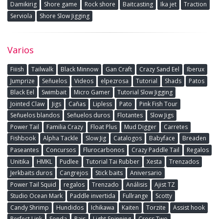
Damikirig
Shore game
Rock shore
Baitcasting
Ika jet
Traction
Serviola
Shore Slow Jigging
Varios
Fiiish
Tailwalk
Black Minnow
Gan Craft
Crazy Sand Eel
Iberux
Jumprize
Señuelos
Videos
elpezrosa
Tutorial
Shads
Patos
Black Eel
Swimbait
Micro Gamer
Tutorial Slow Jigging
Jointed Claw
Jigs
Cañas
Lipless
Pato
Pink Fish Tour
Señuelos blandos
Señuelos duros
Flotantes
Slow Jigs
Power Tail
Familia Crazy
Float Plus
Mud Digger
Carretes
Fishbook
Alpha Tackle
Slow Jig
Catalogos
Babyface
Breaden
Paseantes
Concursos
Flurocarbonos
Crazy Paddle Tail
Regalos
Unitika
HMKL
Pudlee
Tutorial Tai Rubber
Xesta
Trenzados
Jerkbaits duros
Cangrejos
Stick baits
Aniversario
Power Tail Squid
regalos
Trenzado
Análisis
Ajist TZ
Studio Ocean Mark
Paddle invertida
Fullrange
Scotty
Candy Shrimp
Hundidos
Ichikawa
Kaiten
Torzite
Assist hook
Perfect Link
Sonda
Rais
Light Spinning
Cross Two