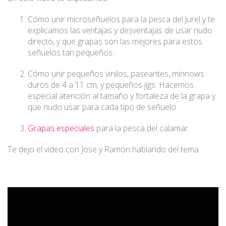
Cómo unir microseñuelos para la pesca del jurel y te
explicamos las ventajas y desventajas de usar nudo
directo, y que grapas son las mejores para estos
señuelos tan pequeños.
Cómo unir pequeños vinilos, paseantes, minnows
duros de 4 a 11 cm, y pequeños jigs. Hacemos
especial atención al tamaño y fortaleza de la grapa y
que nudo usar para cada tipo de señuelo.
Grapas especiales
para la pesca del calamar
Te dejo el vídeo con Jose y Ramón hablando del tema.