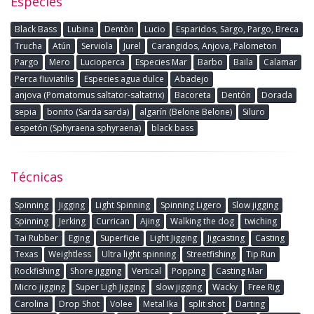
Especies
Black Bass
Lubina
Dentòn
Lucio
Esparidos, Sargo, Pargo, Breca
Trucha
Atún
Serviola
Jurel
Carangidos, Anjova, Palometon
Pargo
Mero
Lucioperca
Especies Mar
Barbo
Baila
Calamar
Perca fluviatilis
Especies agua dulce
Abadejo
anjova (Pomatomus saltator-saltatrix)
Bacoreta
Dentón
Dorada
sepia
bonito (Sarda sarda)
algarín (Belone Belone)
Siluro
espetón (Sphyraena sphyraena)
black bass
Técnicas
Spinning
Jigging
Light Spinning
Spinning Ligero
Slow jigging
Spinning
Jerking
Currican
Ajing
Walking the dog
twiching
Tai Rubber
Eging
Superficie
Light Jigging
Jigcasting
Casting
Texas
Weightless
Ultra light spinning
Streetfishing
Tip Run
Rockfishing
Shore jigging
Vertical
Popping
Casting Mar
Micro jigging
Super Ligh Jigging
slow jigging
Wacky
Free Rig
Carolina
Drop Shot
Volee
Metal Ika
split shot
Darting