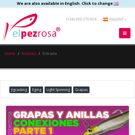
We are also available in English. Click to change
(+34) 950 270 816
Español
Home
Noticias
Entrada
Jigcasting
Eging
Light Spinning
Grapas