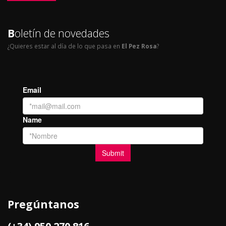
B
oletín de novedades
¿Quieres estar al día de lo que pasa en
El Pez Rosa
?
Pregúntanos