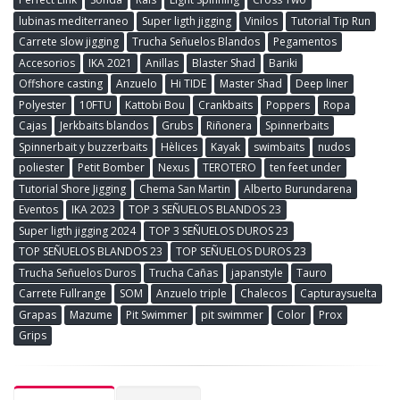
lubinas mediterraneo
Super ligth jigging
Vinilos
Tutorial Tip Run
Carrete slow jigging
Trucha Señuelos Blandos
Pegamentos
Accesorios
IKA 2021
Anillas
Blaster Shad
Bariki
Offshore casting
Anzuelo
Hi TIDE
Master Shad
Deep liner
Polyester
10FTU
Kattobi Bou
Crankbaits
Poppers
Ropa
Cajas
Jerkbaits blandos
Grubs
Riñonera
Spinnerbaits
Spinnerbait y buzzerbaits
Hèlices
Kayak
swimbaits
nudos
poliester
Petit Bomber
Nexus
TEROTERO
ten feet under
Tutorial Shore Jigging
Chema San Martin
Alberto Burundarena
Eventos
IKA 2023
TOP 3 SEÑUELOS BLANDOS 23
Super ligth jigging 2024
TOP 3 SEÑUELOS DUROS 23
TOP SEÑUELOS BLANDOS 23
TOP SEÑUELOS DUROS 23
Trucha Señuelos Duros
Trucha Cañas
japanstyle
Tauro
Carrete Fullrange
SOM
Anzuelo triple
Chalecos
Capturaysuelta
Grapas
Mazume
Pit Swimmer
pit swimmer
Color
Prox
Grips