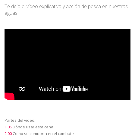
Te dejo el vídeo explicativo y acción de pesca en nuestras
aguas.
Partes del vídeo:
1:05
Dónde usar esta caña
2:00
Como se comporta en el combate