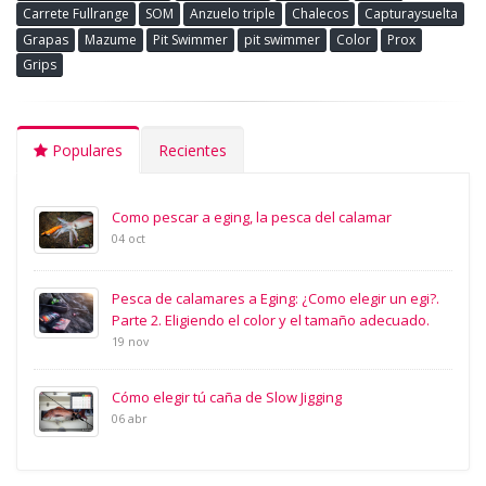
Carrete Fullrange
SOM
Anzuelo triple
Chalecos
Capturaysuelta
Grapas
Mazume
Pit Swimmer
pit swimmer
Color
Prox
Grips
Populares
Recientes
Como pescar a eging, la pesca del calamar
04 oct
Pesca de calamares a Eging: ¿Como elegir un egi?.
Parte 2. Eligiendo el color y el tamaño adecuado.
19 nov
Cómo elegir tú caña de Slow Jigging
06 abr