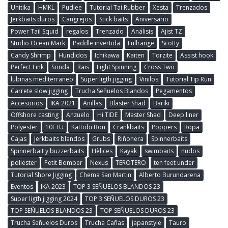
Unitika
HMKL
Pudlee
Tutorial Tai Rubber
Xesta
Trenzados
Jerkbaits duros
Cangrejos
Stick baits
Aniversario
Power Tail Squid
regalos
Trenzado
Análisis
Ajist TZ
Studio Ocean Mark
Paddle invertida
Fullrange
Scotty
Candy Shrimp
Hundidos
Ichikawa
Kaiten
Torzite
Assist hook
Perfect Link
Sonda
Rais
Light Spinning
Cross Two
lubinas mediterraneo
Super ligth jigging
Vinilos
Tutorial Tip Run
Carrete slow jigging
Trucha Señuelos Blandos
Pegamentos
Accesorios
IKA 2021
Anillas
Blaster Shad
Bariki
Offshore casting
Anzuelo
Hi TIDE
Master Shad
Deep liner
Polyester
10FTU
Kattobi Bou
Crankbaits
Poppers
Ropa
Cajas
Jerkbaits blandos
Grubs
Riñonera
Spinnerbaits
Spinnerbait y buzzerbaits
Hèlices
Kayak
swimbaits
nudos
poliester
Petit Bomber
Nexus
TEROTERO
ten feet under
Tutorial Shore Jigging
Chema San Martin
Alberto Burundarena
Eventos
IKA 2023
TOP 3 SEÑUELOS BLANDOS 23
Super ligth jigging 2024
TOP 3 SEÑUELOS DUROS 23
TOP SEÑUELOS BLANDOS 23
TOP SEÑUELOS DUROS 23
Trucha Señuelos Duros
Trucha Cañas
japanstyle
Tauro