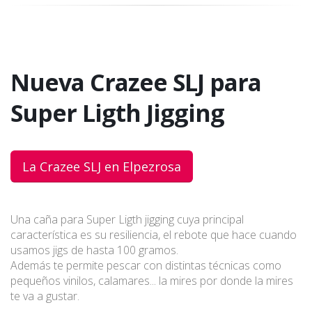
Nueva Crazee SLJ para
Super Ligth Jigging
La Crazee SLJ en Elpezrosa
Una caña para Super Ligth jigging cuya principal
característica es su resiliencia, el rebote que hace cuando
usamos jigs de hasta 100 gramos.
Además te permite pescar con distintas técnicas como
pequeños vinilos, calamares... la mires por donde la mires
te va a gustar.