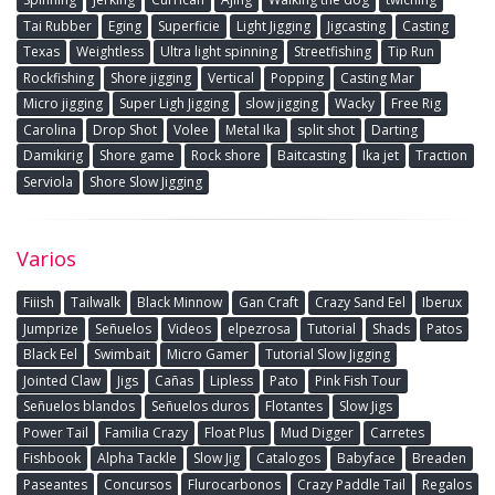
Tai Rubber
Eging
Superficie
Light Jigging
Jigcasting
Casting
Texas
Weightless
Ultra light spinning
Streetfishing
Tip Run
Rockfishing
Shore jigging
Vertical
Popping
Casting Mar
Micro jigging
Super Ligh Jigging
slow jigging
Wacky
Free Rig
Carolina
Drop Shot
Volee
Metal Ika
split shot
Darting
Damikirig
Shore game
Rock shore
Baitcasting
Ika jet
Traction
Serviola
Shore Slow Jigging
Varios
Fiiish
Tailwalk
Black Minnow
Gan Craft
Crazy Sand Eel
Iberux
Jumprize
Señuelos
Videos
elpezrosa
Tutorial
Shads
Patos
Black Eel
Swimbait
Micro Gamer
Tutorial Slow Jigging
Jointed Claw
Jigs
Cañas
Lipless
Pato
Pink Fish Tour
Señuelos blandos
Señuelos duros
Flotantes
Slow Jigs
Power Tail
Familia Crazy
Float Plus
Mud Digger
Carretes
Fishbook
Alpha Tackle
Slow Jig
Catalogos
Babyface
Breaden
Paseantes
Concursos
Flurocarbonos
Crazy Paddle Tail
Regalos