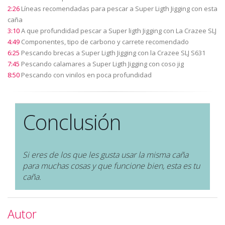
2:26
Líneas recomendadas para pescar a Super Ligth Jigging con esta
caña
3:10
A que profundidad pescar a Super ligth Jigging con La Crazee SLJ
4:49
Componentes, tipo de carbono y carrete recomendado
6:25
Pescando brecas a Super Ligth Jigging con la Crazee SLJ S631
7:45
Pescando calamares a Super Ligth Jigging con coso jig
8:50
Pescando con vinilos en poca profundidad
Conclusión
Si eres de los que les gusta usar la misma caña
para muchas cosas y que funcione bien, esta es tu
caña.
Autor