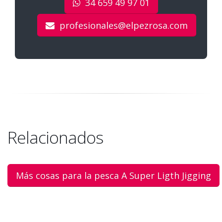
34 659 49 97 01
profesionales@elpezrosa.com
Relacionados
Más cosas para la pesca A Super Ligth Jigging