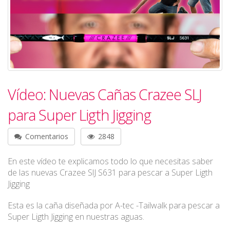
Vídeo: Nuevas Cañas Crazee SLJ
para Super Ligth Jigging
Comentarios
2848
En este vídeo te explicamos todo lo que necesitas saber
de las nuevas Crazee SlJ S631 para pescar a Super Ligth
Jigging
Esta es la caña diseñada por A-tec -Tailwalk para pescar a
Super Ligth Jigging en nuestras aguas.