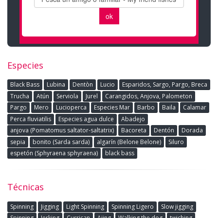
Especies
Black Bass
Lubina
Dentòn
Lucio
Esparidos, Sargo, Pargo, Breca
Trucha
Atún
Serviola
Jurel
Carangidos, Anjova, Palometon
Pargo
Mero
Lucioperca
Especies Mar
Barbo
Baila
Calamar
Perca fluviatilis
Especies agua dulce
Abadejo
anjova (Pomatomus saltator-saltatrix)
Bacoreta
Dentón
Dorada
sepia
bonito (Sarda sarda)
algarín (Belone Belone)
Siluro
espetón (Sphyraena sphyraena)
black bass
Técnicas
Spinning
Jigging
Light Spinning
Spinning Ligero
Slow jigging
Spinning
Jerking
Currican
Ajing
Walking the dog
twiching