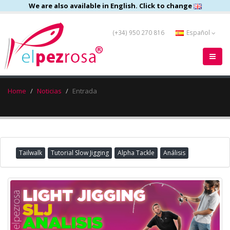
We are also available in English. Click to change
(+34) 950 270 816
Español
Home
Noticias
Entrada
Tailwalk
Tutorial Slow Jigging
Alpha Tackle
Análisis