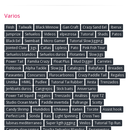
Varios
Fiiish
Tailwalk
Black Minnow
Gan Craft
Crazy Sand Eel
Iberux
Jumprize
Señuelos
Videos
elpezrosa
Tutorial
Shads
Patos
Black Eel
Swimbait
Micro Gamer
Tutorial Slow Jigging
Jointed Claw
Jigs
Cañas
Lipless
Pato
Pink Fish Tour
Señuelos blandos
Señuelos duros
Flotantes
Slow Jigs
Power Tail
Familia Crazy
Float Plus
Mud Digger
Carretes
Fishbook
Alpha Tackle
Slow Jig
Catalogos
Babyface
Breaden
Paseantes
Concursos
Flurocarbonos
Crazy Paddle Tail
Regalos
Unitika
HMKL
Pudlee
Tutorial Tai Rubber
Xesta
Trenzados
Jerkbaits duros
Cangrejos
Stick baits
Aniversario
Power Tail Squid
regalos
Trenzado
Análisis
Ajist TZ
Studio Ocean Mark
Paddle invertida
Fullrange
Scotty
Candy Shrimp
Hundidos
Ichikawa
Kaiten
Torzite
Assist hook
Perfect Link
Sonda
Rais
Light Spinning
Cross Two
lubinas mediterraneo
Super ligth jigging
Vinilos
Tutorial Tip Run
Carrete slow jigging
Trucha Señuelos Blandos
Pegamentos