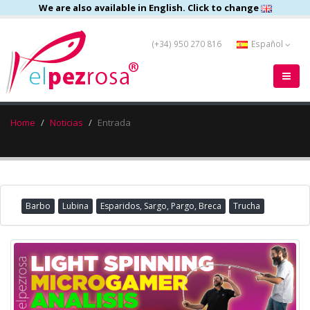
We are also available in English. Click to change
(+34) 950 270 816
Español
Home
Noticias
Entrada
Barbo
Lubina
Esparidos, Sargo, Pargo, Breca
Trucha