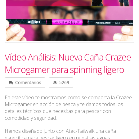
Vídeo Análisis: Nueva Caña Crazee
Microgamer para spinning ligero
Comentarios
5269
En este vídeo te mostramos como se comporta la Crazee
Microgamer en acción de pesca y te damos todos los
detalles técnicos que necesitas para pescar con
comodidad y seguridad.
Hemos diseñado junto con Atec-Tailwalk una caña
específica para pescar ligero en nuestras aguas.