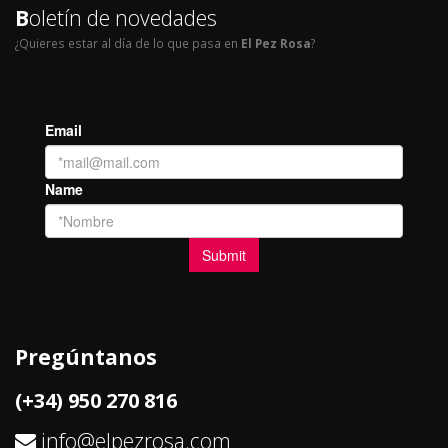
B
oletín de novedades
¿Quieres estar al día de lo que pasa en
El Pez Rosa
?
Pregúntanos
(+34) 950 270 816
info@elpezrosa.com