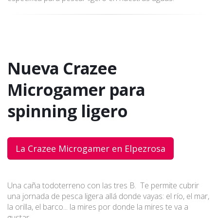
Nueva Crazee
Microgamer para
spinning ligero
La Crazee Microgamer en Elpezrosa
Una caña todoterreno con las tres B. Te permite cubrir
una jornada de pesca ligera allá donde vayas: el río, el mar,
la orilla, el barco... la mires por donde la mires te va a
gustar.