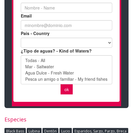
Especies
Black Bass
Lubina
Dentòn
Lucio
Esparidos, Sargo, Pargo, Breca