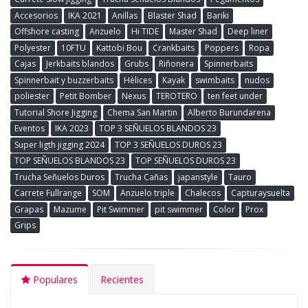
Accesorios
IKA 2021
Anillas
Blaster Shad
Bariki
Offshore casting
Anzuelo
Hi TIDE
Master Shad
Deep liner
Polyester
10FTU
Kattobi Bou
Crankbaits
Poppers
Ropa
Cajas
Jerkbaits blandos
Grubs
Riñonera
Spinnerbaits
Spinnerbait y buzzerbaits
Hèlices
Kayak
swimbaits
nudos
poliester
Petit Bomber
Nexus
TEROTERO
ten feet under
Tutorial Shore Jigging
Chema San Martin
Alberto Burundarena
Eventos
IKA 2023
TOP 3 SEÑUELOS BLANDOS 23
Super ligth jigging 2024
TOP 3 SEÑUELOS DUROS 23
TOP SEÑUELOS BLANDOS 23
TOP SEÑUELOS DUROS 23
Trucha Señuelos Duros
Trucha Cañas
japanstyle
Tauro
Carrete Fullrange
SOM
Anzuelo triple
Chalecos
Capturaysuelta
Grapas
Mazume
Pit Swimmer
pit swimmer
Color
Prox
Grips
Populares
Recientes