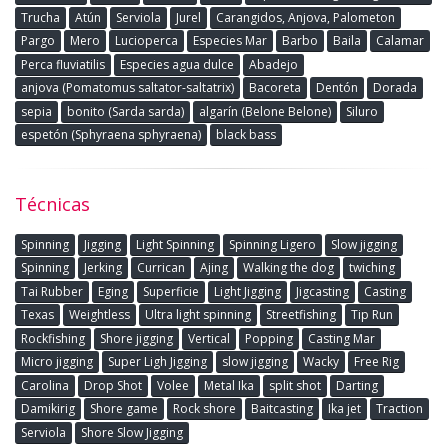
Trucha
Atún
Serviola
Jurel
Carangidos, Anjova, Palometon
Pargo
Mero
Lucioperca
Especies Mar
Barbo
Baila
Calamar
Perca fluviatilis
Especies agua dulce
Abadejo
anjova (Pomatomus saltator-saltatrix)
Bacoreta
Dentón
Dorada
sepia
bonito (Sarda sarda)
algarín (Belone Belone)
Siluro
espetón (Sphyraena sphyraena)
black bass
Técnicas
Spinning
Jigging
Light Spinning
Spinning Ligero
Slow jigging
Spinning
Jerking
Currican
Ajing
Walking the dog
twiching
Tai Rubber
Eging
Superficie
Light Jigging
Jigcasting
Casting
Texas
Weightless
Ultra light spinning
Streetfishing
Tip Run
Rockfishing
Shore jigging
Vertical
Popping
Casting Mar
Micro jigging
Super Ligh Jigging
slow jigging
Wacky
Free Rig
Carolina
Drop Shot
Volee
Metal Ika
split shot
Darting
Damikirig
Shore game
Rock shore
Baitcasting
Ika jet
Traction
Serviola
Shore Slow Jigging