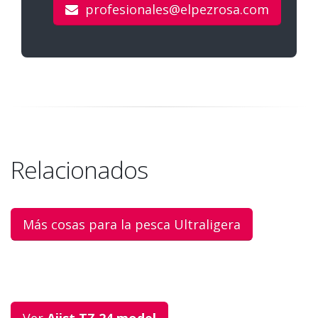
profesionales@elpezrosa.com
Relacionados
Más cosas para la pesca Ultraligera
Ver
Ajist TZ 24 model