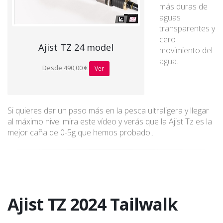
más duras de
aguas
transparentes y
cero
Ajist TZ 24 model
movimiento del
agua.
Desde 490,00 €
Ver
Si quieres dar un paso más en la pesca ultraligera y llegar
al máximo nivel mira este vídeo y verás que la Ajist Tz es la
mejor caña de 0-5g que hemos probado..
Ajist TZ 2024 Tailwalk