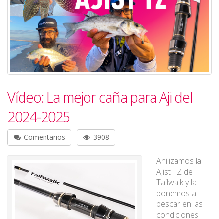
Vídeo: La mejor caña para Aji del
2024-2025
Comentarios
3908
Anilizamos la
Ajist TZ de
Tailwalk y la
ponemos a
pescar en las
condiciones