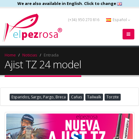
We are also available in English. Click to change
(+34) 950 270 816
Español
Home
Noticias
Entrada
Ajist TZ 24 model
Esparidos, Sargo, Pargo, Breca
Cañas
Tailwalk
Torzite