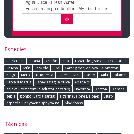
Especies
Black Bass
Lubina
Dentòn
Lucio
Esparidos, Sargo, Pargo, Breca
Trucha
Atún
Serviola
Jurel
Carangidos, Anjova, Palometon
Pargo
Mero
Lucioperca
Especies Mar
Barbo
Baila
Calamar
Perca fluviatilis
Especies agua dulce
Abadejo
anjova (Pomatomus saltator-saltatrix)
Bacoreta
Dentón
Dorada
sepia
bonito (Sarda sarda)
algarín (Belone Belone)
Siluro
espetón (Sphyraena sphyraena)
black bass
Técnicas