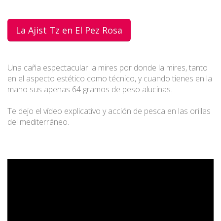
La Ajist Tz en El Pez Rosa
Una caña espectacular la mires por donde la mires, tanto
en el aspecto estético como técnico, y cuando tienes en la
mano sus apenas 64 gramos de peso alucinas.
Te dejo el vídeo explicativo y acción de pesca en las orillas
del mediterráneo.