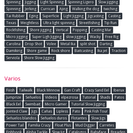
Spinning
Jigging
Light Spinning
Spinning Ligero
Slow jigging
Spinning
Jerking
Currican
Ajing
Walking the dog
twiching
Tai Rubber
Eging
Superficie
Light Jigging
Jigcasting
Casting
Texas
Weightless
Ultra light spinning
Streetfishing
Tip Run
Rockfishing
Shore jigging
Vertical
Popping
Casting Mar
Micro jigging
Super Ligh Jigging
slow jigging
Wacky
Free Rig
Carolina
Drop Shot
Volee
Metal Ika
split shot
Darting
Damikirig
Shore game
Rock shore
Baitcasting
Ika jet
Traction
Serviola
Shore Slow Jigging
Varios
Fiiish
Tailwalk
Black Minnow
Gan Craft
Crazy Sand Eel
Iberux
Jumprize
Señuelos
Videos
elpezrosa
Tutorial
Shads
Patos
Black Eel
Swimbait
Micro Gamer
Tutorial Slow Jigging
Jointed Claw
Jigs
Cañas
Lipless
Pato
Pink Fish Tour
Señuelos blandos
Señuelos duros
Flotantes
Slow Jigs
Power Tail
Familia Crazy
Float Plus
Mud Digger
Carretes
Fishbook
Alpha Tackle
Slow Jig
Catalogos
Babyface
Breaden