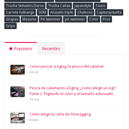
Trucha Señuelos Duros
Trucha Cañas
japanstyle
Tauro
Carrete Fullrange
SOM
Anzuelo triple
Chalecos
Capturaysuelta
Grapas
Mazume
Pit Swimmer
pit swimmer
Color
Prox
Grips
Populares
Recientes
Como pescar a eging, la pesca del calamar
04 oct
Pesca de calamares a Eging: ¿Como elegir un egi?.
Parte 2. Eligiendo el color y el tamaño adecuado.
19 nov
Cómo elegir tú caña de Slow Jigging
06 abr