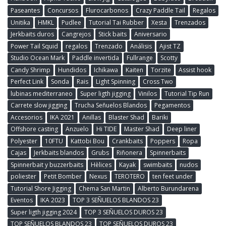
Paseantes
Concursos
Flurocarbonos
Crazy Paddle Tail
Regalos
Unitika
HMKL
Pudlee
Tutorial Tai Rubber
Xesta
Trenzados
Jerkbaits duros
Cangrejos
Stick baits
Aniversario
Power Tail Squid
regalos
Trenzado
Análisis
Ajist TZ
Studio Ocean Mark
Paddle invertida
Fullrange
Scotty
Candy Shrimp
Hundidos
Ichikawa
Kaiten
Torzite
Assist hook
Perfect Link
Sonda
Rais
Light Spinning
Cross Two
lubinas mediterraneo
Super ligth jigging
Vinilos
Tutorial Tip Run
Carrete slow jigging
Trucha Señuelos Blandos
Pegamentos
Accesorios
IKA 2021
Anillas
Blaster Shad
Bariki
Offshore casting
Anzuelo
Hi TIDE
Master Shad
Deep liner
Polyester
10FTU
Kattobi Bou
Crankbaits
Poppers
Ropa
Cajas
Jerkbaits blandos
Grubs
Riñonera
Spinnerbaits
Spinnerbait y buzzerbaits
Hèlices
Kayak
swimbaits
nudos
poliester
Petit Bomber
Nexus
TEROTERO
ten feet under
Tutorial Shore Jigging
Chema San Martin
Alberto Burundarena
Eventos
IKA 2023
TOP 3 SEÑUELOS BLANDOS 23
Super ligth jigging 2024
TOP 3 SEÑUELOS DUROS 23
TOP SEÑUELOS BLANDOS 23
TOP SEÑUELOS DUROS 23