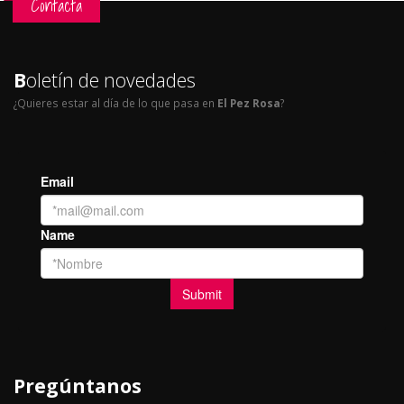
Contacta
B
oletín de novedades
¿Quieres estar al día de lo que pasa en
El Pez Rosa
?
Pregúntanos