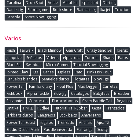
Carolina
Drop Shot
Volee
Metal Ika
split shot
Darting
Damikirig
Shore game
Rock shore
Baitcasting
Ika jet
Traction
Serviola
Shore Slow Jigging
Varios
Fiiish
Tailwalk
Black Minnow
Gan Craft
Crazy Sand Eel
Iberux
Jumprize
Señuelos
Videos
elpezrosa
Tutorial
Shads
Patos
Black Eel
Swimbait
Micro Gamer
Tutorial Slow Jigging
Jointed Claw
Jigs
Cañas
Lipless
Pato
Pink Fish Tour
Señuelos blandos
Señuelos duros
Flotantes
Slow Jigs
Power Tail
Familia Crazy
Float Plus
Mud Digger
Carretes
Fishbook
Alpha Tackle
Slow Jig
Catalogos
Babyface
Breaden
Paseantes
Concursos
Flurocarbonos
Crazy Paddle Tail
Regalos
Unitika
HMKL
Pudlee
Tutorial Tai Rubber
Xesta
Trenzados
Jerkbaits duros
Cangrejos
Stick baits
Aniversario
Power Tail Squid
regalos
Trenzado
Análisis
Ajist TZ
Studio Ocean Mark
Paddle invertida
Fullrange
Scotty
Candy Shrimp
Hundidos
Ichikawa
Kaiten
Torzite
Assist hook