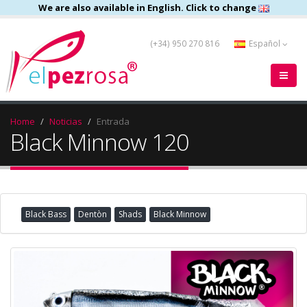
We are also available in English. Click to change
(+34) 950 270 816
Español
Home
Noticias
Entrada
Black Minnow 120
Black Bass
Dentòn
Shads
Black Minnow