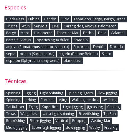
Especies
Black Bass
Lubina
Dentòn
Lucio
Esparidos, Sargo, Pargo, Breca
Trucha
Atún
Serviola
Jurel
Carangidos, Anjova, Palometon
Pargo
Mero
Lucioperca
Especies Mar
Barbo
Baila
Calamar
Perca fluviatilis
Especies agua dulce
Abadejo
anjova (Pomatomus saltator-saltatrix)
Bacoreta
Dentón
Dorada
sepia
bonito (Sarda sarda)
algarín (Belone Belone)
Siluro
espetón (Sphyraena sphyraena)
black bass
Técnicas
Spinning
Jigging
Light Spinning
Spinning Ligero
Slow jigging
Spinning
Jerking
Currican
Ajing
Walking the dog
twiching
Tai Rubber
Eging
Superficie
Light Jigging
Jigcasting
Casting
Texas
Weightless
Ultra light spinning
Streetfishing
Tip Run
Rockfishing
Shore jigging
Vertical
Popping
Casting Mar
Micro jigging
Super Ligh Jigging
slow jigging
Wacky
Free Rig