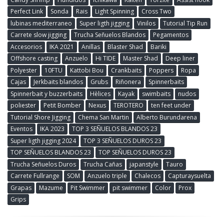
Perfect Link
Sonda
Rais
Light Spinning
Cross Two
lubinas mediterraneo
Super ligth jigging
Vinilos
Tutorial Tip Run
Carrete slow jigging
Trucha Señuelos Blandos
Pegamentos
Accesorios
IKA 2021
Anillas
Blaster Shad
Bariki
Offshore casting
Anzuelo
Hi TIDE
Master Shad
Deep liner
Polyester
10FTU
Kattobi Bou
Crankbaits
Poppers
Ropa
Cajas
Jerkbaits blandos
Grubs
Riñonera
Spinnerbaits
Spinnerbait y buzzerbaits
Hèlices
Kayak
swimbaits
nudos
poliester
Petit Bomber
Nexus
TEROTERO
ten feet under
Tutorial Shore Jigging
Chema San Martin
Alberto Burundarena
Eventos
IKA 2023
TOP 3 SEÑUELOS BLANDOS 23
Super ligth jigging 2024
TOP 3 SEÑUELOS DUROS 23
TOP SEÑUELOS BLANDOS 23
TOP SEÑUELOS DUROS 23
Trucha Señuelos Duros
Trucha Cañas
japanstyle
Tauro
Carrete Fullrange
SOM
Anzuelo triple
Chalecos
Capturaysuelta
Grapas
Mazume
Pit Swimmer
pit swimmer
Color
Prox
Grips