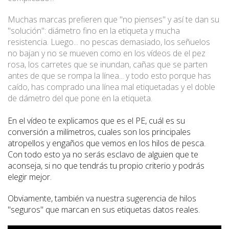
Muchas marcas prefieren que "no pienses" y así te dan su
"solución": diámetro fino en la etiqueta y mucha
resistencia. Luego... no pescas demasiado, los señuelos
no bajan y no se mueven como en los vídeos de el pez
rosa, los carretes que se inundan, cañas que se parten
antes de que se rompa la línea... y todo esto porque has
caído, has comprado una línea mal etiquetadas y el doble
de dámetro del que pone en la etiqueta.
En el vídeo te explicamos que es el PE, cuál es su
conversión a milímetros, cuales son los principales
atropellos y engaños que vemos en los hilos de pesca.
Con todo esto ya no serás esclavo de alguien que te
aconseja, si no que tendrás tu propio criterio y podrás
elegir mejor.
Obviamente, también va nuestra sugerencia de hilos
"seguros" que marcan en sus etiquetas datos reales.