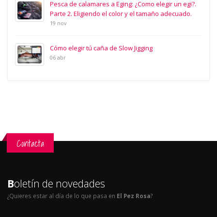
Pesca de calamares a Eging: ¿Como elegir un egi?.
Parte 2. Eligiendo el color y el tamaño adecuado.
19 nov
Cómo elegir tú caña de Slow Jigging
06 abr
Contacta
B
oletín de novedades
¿Quieres estar al día de lo que pasa en
El Pez Rosa
?