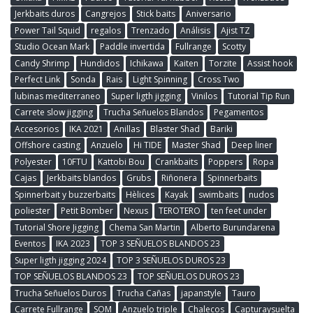
Jerkbaits duros
Cangrejos
Stick baits
Aniversario
Power Tail Squid
regalos
Trenzado
Análisis
Ajist TZ
Studio Ocean Mark
Paddle invertida
Fullrange
Scotty
Candy Shrimp
Hundidos
Ichikawa
Kaiten
Torzite
Assist hook
Perfect Link
Sonda
Rais
Light Spinning
Cross Two
lubinas mediterraneo
Super ligth jigging
Vinilos
Tutorial Tip Run
Carrete slow jigging
Trucha Señuelos Blandos
Pegamentos
Accesorios
IKA 2021
Anillas
Blaster Shad
Bariki
Offshore casting
Anzuelo
Hi TIDE
Master Shad
Deep liner
Polyester
10FTU
Kattobi Bou
Crankbaits
Poppers
Ropa
Cajas
Jerkbaits blandos
Grubs
Riñonera
Spinnerbaits
Spinnerbait y buzzerbaits
Hèlices
Kayak
swimbaits
nudos
poliester
Petit Bomber
Nexus
TEROTERO
ten feet under
Tutorial Shore Jigging
Chema San Martin
Alberto Burundarena
Eventos
IKA 2023
TOP 3 SEÑUELOS BLANDOS 23
Super ligth jigging 2024
TOP 3 SEÑUELOS DUROS 23
TOP SEÑUELOS BLANDOS 23
TOP SEÑUELOS DUROS 23
Trucha Señuelos Duros
Trucha Cañas
japanstyle
Tauro
Carrete Fullrange
SOM
Anzuelo triple
Chalecos
Capturaysuelta