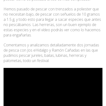
Hemos pasado de pescar con trenzados a poliester que
no necesitan bajo, de pescar con señuelos de 10 gramos
a 1.5 g, y todo esto para llegar a sacar especies que antes
no pescábamos. Las herreras, son un buen ejemplo de
estas especies y en el vídeo podrás ver como lo hacemos
para engañarlas.
Comentamos y analizamos detalladamente dos jornadas
de pesca con Jos eHidalgo y Ramón Cañadas en las que
pudimos pescar jureles, bailas, lubinas, herreras y
palometas, todo un festival.