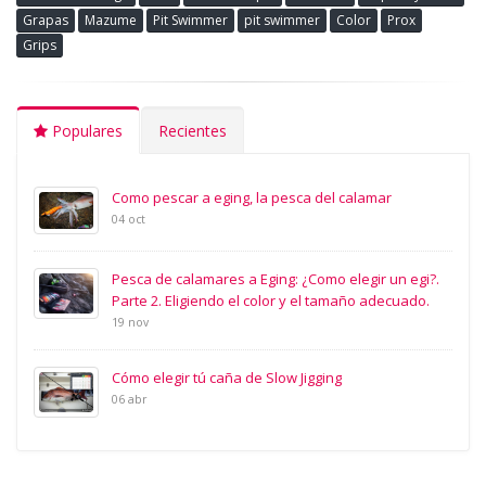
Grapas
Mazume
Pit Swimmer
pit swimmer
Color
Prox
Grips
Populares
Recientes
Como pescar a eging, la pesca del calamar
04 oct
Pesca de calamares a Eging: ¿Como elegir un egi?.
Parte 2. Eligiendo el color y el tamaño adecuado.
19 nov
Cómo elegir tú caña de Slow Jigging
06 abr