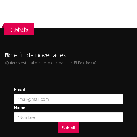
Contacta
B
oletín de novedades
¿Quieres estar al día de lo que pasa en
El Pez Rosa
?