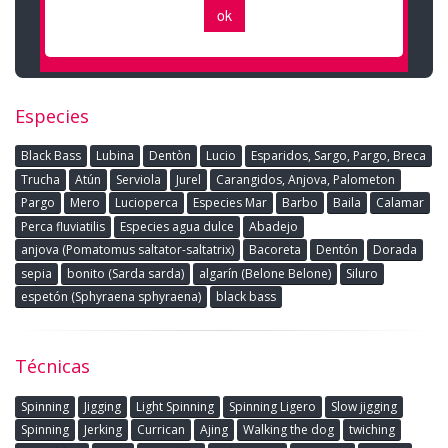
Especies
Black Bass
Lubina
Dentòn
Lucio
Esparidos, Sargo, Pargo, Breca
Trucha
Atún
Serviola
Jurel
Carangidos, Anjova, Palometon
Pargo
Mero
Lucioperca
Especies Mar
Barbo
Baila
Calamar
Perca fluviatilis
Especies agua dulce
Abadejo
anjova (Pomatomus saltator-saltatrix)
Bacoreta
Dentón
Dorada
sepia
bonito (Sarda sarda)
algarín (Belone Belone)
Siluro
espetón (Sphyraena sphyraena)
black bass
Técnicas
Spinning
Jigging
Light Spinning
Spinning Ligero
Slow jigging
Spinning
Jerking
Currican
Ajing
Walking the dog
twiching