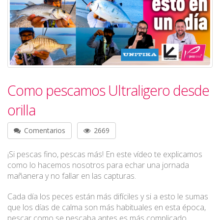
Como pescamos Ultraligero desde
orilla
Comentarios
2669
¡Si pescas fino, pescas más! En este vídeo te explicamos
como lo hacemos nosotros para echar una jornada
mañanera y no fallar en las capturas.
Cada día los peces están más difíciles y si a esto le sumas
que los días de calma son más habituales en esta época,
pescar como se pescaba antes es más complicado.