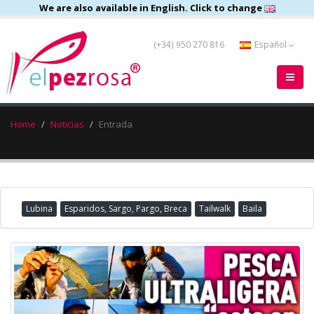
We are also available in English. Click to change
(+34) 950 270 816
Español
Home
Noticias
Entrada
Lubina
Esparidos, Sargo, Pargo, Breca
Tailwalk
Baila