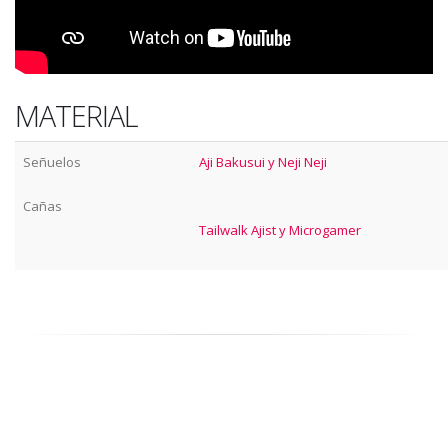
MATERIAL
Señuelos
Aji Bakusui y Neji Neji
Cañas
Tailwalk Ajist y Microgamer