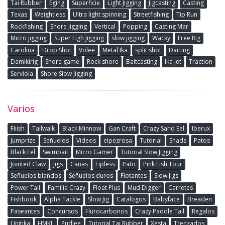
Tai Rubber
Eging
Superficie
Light Jigging
Jigcasting
Casting
Texas
Weightless
Ultra light spinning
Streetfishing
Tip Run
Rockfishing
Shore jigging
Vertical
Popping
Casting Mar
Micro jigging
Super Ligh Jigging
slow jigging
Wacky
Free Rig
Carolina
Drop Shot
Volee
Metal Ika
split shot
Darting
Damikirig
Shore game
Rock shore
Baitcasting
Ika jet
Traction
Serviola
Shore Slow Jigging
Varios
Fiiish
Tailwalk
Black Minnow
Gan Craft
Crazy Sand Eel
Iberux
Jumprize
Señuelos
Videos
elpezrosa
Tutorial
Shads
Patos
Black Eel
Swimbait
Micro Gamer
Tutorial Slow Jigging
Jointed Claw
Jigs
Cañas
Lipless
Pato
Pink Fish Tour
Señuelos blandos
Señuelos duros
Flotantes
Slow Jigs
Power Tail
Familia Crazy
Float Plus
Mud Digger
Carretes
Fishbook
Alpha Tackle
Slow Jig
Catalogos
Babyface
Breaden
Paseantes
Concursos
Flurocarbonos
Crazy Paddle Tail
Regalos
Unitika
HMKL
Pudlee
Tutorial Tai Rubber
Xesta
Trenzados